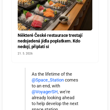
Některé České restaurace trestají
nedojedená jídla poplatkem. Kdo
nedojí, připlatí si
21. 5. 2026
As the lifetime of the
@Space_Station
comes
to an end, with
@VoyagerSH
, we’re
already looking ahead
to help develop the next
space station.