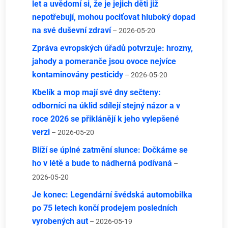
let a uvědomí si, že je jejich děti již
nepotřebují, mohou pociťovat hluboký dopad
na své duševní zdraví
– 2026-05-20
Zpráva evropských úřadů potvrzuje: hrozny,
jahody a pomeranče jsou ovoce nejvíce
kontaminovány pesticidy
– 2026-05-20
Kbelík a mop mají své dny sečteny:
odborníci na úklid sdílejí stejný názor a v
roce 2026 se přiklánějí k jeho vylepšené
verzi
– 2026-05-20
Blíží se úplné zatmění slunce: Dočkáme se
ho v létě a bude to nádherná podívaná
–
2026-05-20
Je konec: Legendární švédská automobilka
po 75 letech končí prodejem posledních
vyrobených aut
– 2026-05-19