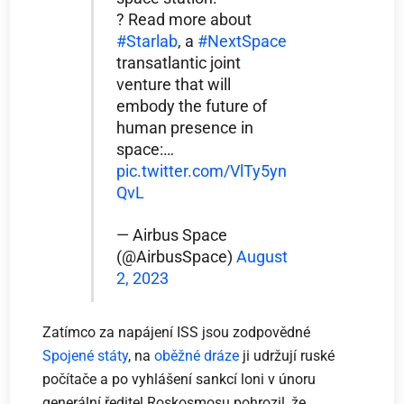
? Read more about
#Starlab
, a
#NextSpace
transatlantic joint
venture that will
embody the future of
human presence in
space:…
pic.twitter.com/VlTy5yn
QvL
— Airbus Space
(@AirbusSpace)
August
2, 2023
Zatímco za napájení ISS jsou zodpovědné
Spojené státy
, na
oběžné dráze
ji udržují ruské
počítače a po vyhlášení sankcí loni v únoru
generální ředitel Roskosmosu pohrozil, že