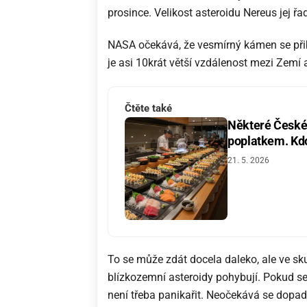
prosince. Velikost asteroidu Nereus jej ř
NASA očekává, že vesmírný kámen se přib
je asi 10krát větší vzdálenost mezi Zemí
Čtěte také
Některé České 
poplatkem. Kdo 
21. 5. 2026
To se může zdát docela daleko, ale ve sk
blízkozemní asteroidy pohybují. Pokud se 
není třeba panikařit. Neočekává se dopa