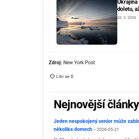
Ukrajina
doletu, a
20. 5. 2026
Zdroj:
New York Post
Nejnovější článk
Jeden nespokojený senior může zablok
několika domech
– 2026-05-21