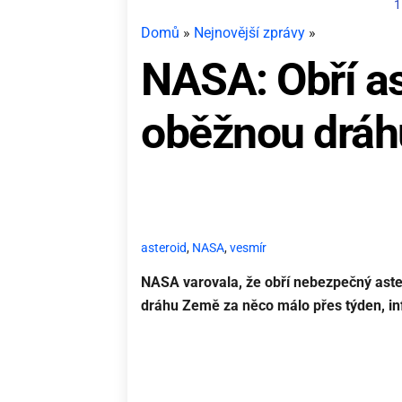
1
Domů
»
Nejnovější zprávy
»
NASA: Obří as
oběžnou dráh
asteroid
,
NASA
,
vesmír
NASA varovala, že obří nebezpečný aster
dráhu Země za něco málo přes týden, i