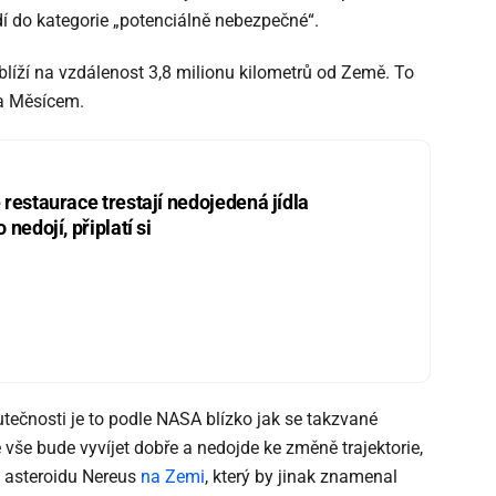
adí do kategorie „potenciálně nebezpečné“.
líží na vzdálenost 3,8 milionu kilometrů od Země. To
 a Měsícem.
restaurace trestají nedojedená jídla
nedojí, připlatí si
utečnosti je to podle NASA blízko jak se takzvané
vše bude vyvíjet dobře a nedojde ke změně trajektorie,
d asteroidu Nereus
na Zemi
, který by jinak znamenal