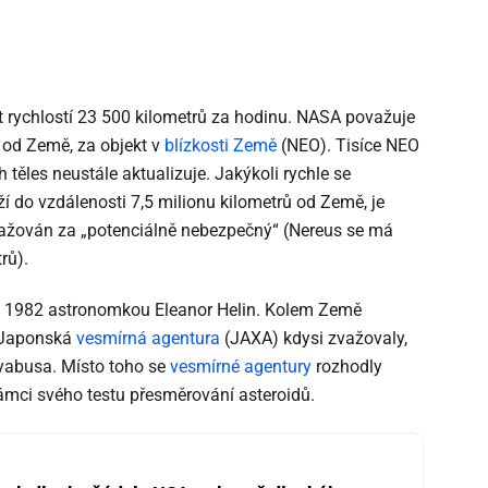
t rychlostí 23 500 kilometrů za hodinu. NASA považuje
ů od Země, za objekt v
blízkosti Země
(NEO). Tisíce NEO
těles neustále aktualizuje. Jakýkoli rychle se
líží do vzdálenosti 7,5 milionu kilometrů od Země, je
ažován za „potenciálně nebezpečný“ (Nereus se má
rů).
ce 1982 astronomkou Eleanor Helin. Kolem Země
 Japonská
vesmírná agentura
(JAXA) kdysi zvažovaly,
ayabusa. Místo toho se
vesmírné agentury
rozhodly
ámci svého testu přesměrování asteroidů.