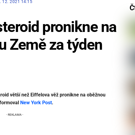
. 12. 2021 14:15
Č
teroid pronikne na
u Země za týden
oid větší než Eiffelova věž pronikne na oběžnou
nformoval
New York Post
.