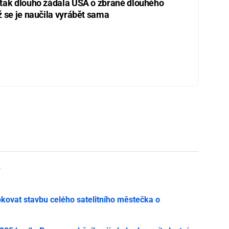
 tak dlouho žádala USA o zbraně dlouhého
ž se je naučila vyrábět sama
y
ovat stavbu celého satelitního městečka o