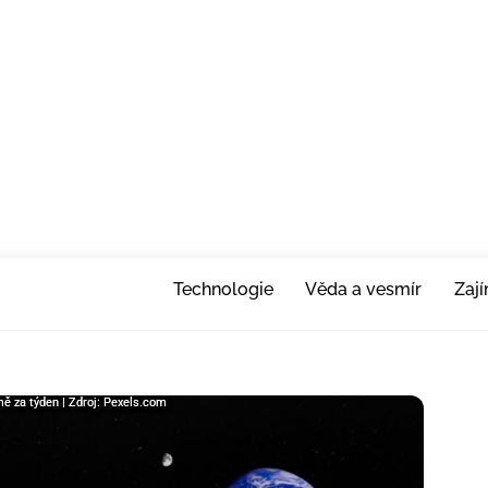
Technologie
Věda a vesmír
Zaj
ě za týden | Zdroj: Pexels.com
ě za týden | Zdroj: Pexels.com