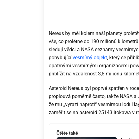
Nereus by měl kolem naší planety proletě
vše, co prolétne do 190 milionů kilometr
sledují vědci a NASA seznamy vesmírných 
pohybující
vesmírný objekt
, který se přib
opatrnými vesmírnými organizacemi pov
přiblížit na vzdálenost 3,8 milionu kilomet
Asteroid Nereus byl poprvé spatřen v ro
proplouvá poměrně často, takže NASA a
že mu „vyrazí naproti“ vesmírnou lodí H
zaměřit se na asteroid 25143 Itokawa v r
Čtěte také