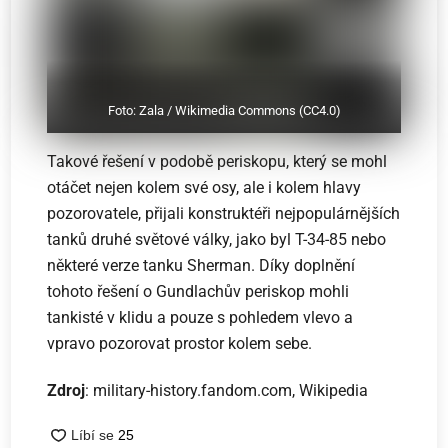
Foto: Zala / Wikimedia Commons (CC4.0)
Takové řešení v podobě periskopu, který se mohl
otáčet nejen kolem své osy, ale i kolem hlavy
pozorovatele, přijali konstruktéři nejpopulárnějších
tanků druhé světové války, jako byl T-34-85 nebo
některé verze tanku Sherman. Díky doplnění
tohoto řešení o Gundlachův periskop mohli
tankisté v klidu a pouze s pohledem vlevo a
vpravo pozorovat prostor kolem sebe.
Zdroj
: military-history.fandom.com, Wikipedia