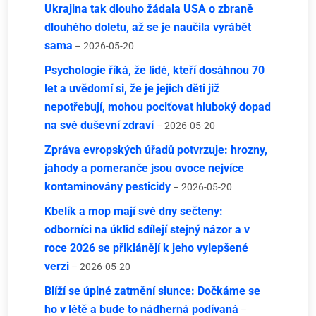
Ukrajina tak dlouho žádala USA o zbraně
dlouhého doletu, až se je naučila vyrábět
sama
– 2026-05-20
Psychologie říká, že lidé, kteří dosáhnou 70
let a uvědomí si, že je jejich děti již
nepotřebují, mohou pociťovat hluboký dopad
na své duševní zdraví
– 2026-05-20
Zpráva evropských úřadů potvrzuje: hrozny,
jahody a pomeranče jsou ovoce nejvíce
kontaminovány pesticidy
– 2026-05-20
Kbelík a mop mají své dny sečteny:
odborníci na úklid sdílejí stejný názor a v
roce 2026 se přiklánějí k jeho vylepšené
verzi
– 2026-05-20
Blíží se úplné zatmění slunce: Dočkáme se
ho v létě a bude to nádherná podívaná
–