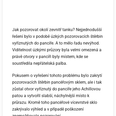
Jak pozorovat okolí zevnitř tanku? Nejjednodušší
řešení bylo v podobě úzkých pozorovacích štěrbin
vyříznutých do pancíře. A to mělo řadu nevýhod.
Viditelnost úzkými průzory byla velmi omezená a
právě otvory v pancíři byly místem, kde se
soustředila nepřátelská palba.
Pokusem o vyřešení tohoto problému bylo zakrytí
pozorovacích štěrbin pancéřovým sklem, ale i tak
zůstal otvor vyříznutý do pancíře jeho Achillovou
patou a vytvořil slabší, náchylnější místo k
průrazu. Kromě toho pancéřové vícevrstvé sklo
zakrývalo výhled a v případě poškození
znemožňovalo pozorování.