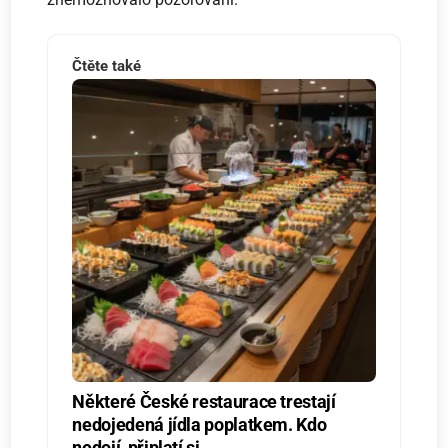
Čtěte také
Některé České restaurace trestají
nedojedená jídla poplatkem. Kdo
nedojí, připlatí si