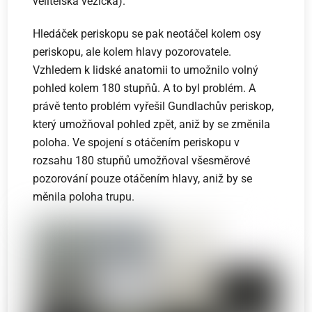
velitelská věžička).
Hledáček periskopu se pak neotáčel kolem osy
periskopu, ale kolem hlavy pozorovatele.
Vzhledem k lidské anatomii to umožnilo volný
pohled kolem 180 stupňů. A to byl problém. A
právě tento problém vyřešil Gundlachův periskop,
který umožňoval pohled zpět, aniž by se změnila
poloha. Ve spojení s otáčením periskopu v
rozsahu 180 stupňů umožňoval všesměrové
pozorování pouze otáčením hlavy, aniž by se
měnila poloha trupu.