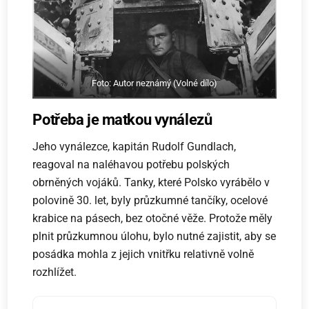
Foto: Autor neznámý (Volné dílo)
Potřeba je matkou vynálezů
Jeho vynálezce, kapitán Rudolf Gundlach,
reagoval na naléhavou potřebu polských
obrněných vojáků. Tanky, které Polsko vyrábělo v
polovině 30. let, byly průzkumné tančíky, ocelové
krabice na pásech, bez otočné věže. Protože měly
plnit průzkumnou úlohu, bylo nutné zajistit, aby se
posádka mohla z jejich vnitřku relativně volně
rozhlížet.