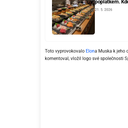
poplatkem. Kdo 
21. 5. 2026
Toto vyprovokovalo
Elon
a Muska k jeho o
komentoval, vložil logo své společnosti 