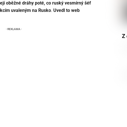
její oběžné dráhy poté, co ruský vesmírný šéf
sankcím uvaleným na Rusko
.
Uvedl to web
Z 