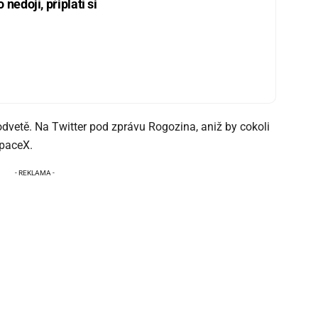
nedojí, připlatí si
dvetě. Na Twitter pod zprávu Rogozina, aniž by cokoli
SpaceX.