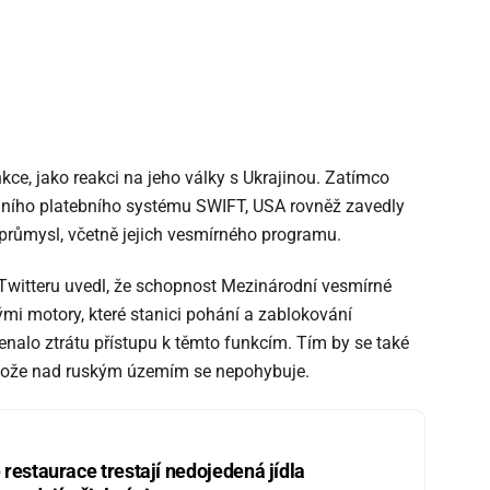
kce, jako reakci na jeho války s Ukrajinou. Zatímco
dního platebního systému SWIFT, USA rovněž zavedly
 průmysl, včetně jejich vesmírného programu.
Twitteru uvedl, že schopnost Mezinárodní vesmírné
mi motory, které stanici pohání a zablokování
alo ztrátu přístupu k těmto funkcím. Tím by se také
otože nad ruským územím se nepohybuje.
restaurace trestají nedojedená jídla