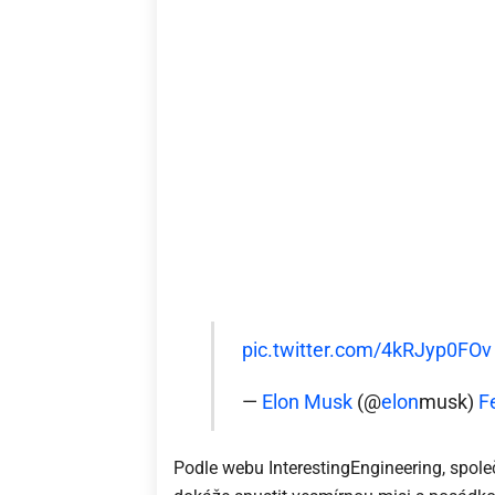
pic.twitter.com/4kRJyp0FOv
—
Elon Musk
(@
elon
musk)
F
Podle webu InterestingEngineering, spol