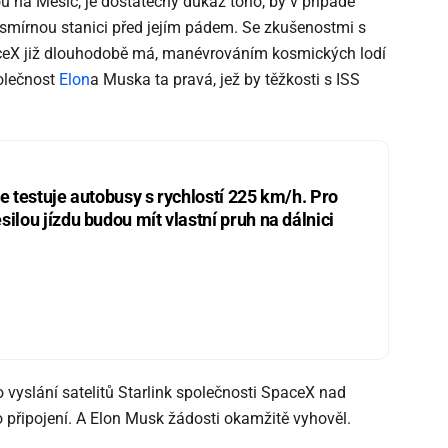
 na Měsíc, je dostatečný důkaz toho, by v případě
esmírnou stanici před jejím pádem. Se zkušenostmi s
aceX již dlouhodobě má, manévrováním kosmických lodí
olečnost
Elon
a Muska ta pravá, jež by těžkosti s ISS
ie testuje autobusy s rychlostí 225 km/h. Pro
silou jízdu budou mít vlastní pruh na dálnici
vyslání satelitů Starlink společnosti SpaceX nad
o připojení. A Elon Musk žádosti okamžitě vyhověl.