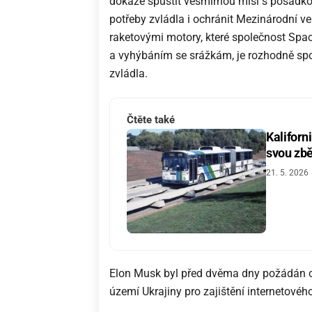
dokáže spustit vesmírnou misi s posádkou
potřeby zvládla i ochránit Mezinárodní v
raketovými motory, které společnost Sp
a vyhýbáním se srážkám, je rozhodně sp
zvládla.
Čtěte také
Kaliforn
svou zbě
21. 5. 2026
Elon Musk byl před dvěma dny požádán o 
území Ukrajiny pro zajištění internetovéh