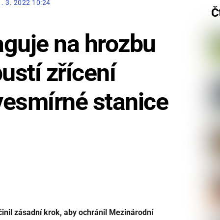
1. 3. 2022 10:24
Č
aguje na hrozbu
stí zřícení
vesmírné stanice
inil zásadní krok, aby ochránil Mezinárodní