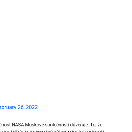
ebruary 26, 2022
ečnost NASA Muskově společnosti důvěřuje. To, že