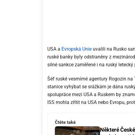
USA a
Evropská Unie
uvalili na Rusko san
ruské banky byly odstraněny z mezináro
silné sankce zaměřené i na ruský letecký
Šéf ruské vesmírné agentury Rogozin na 
stanice vyhýbat se srážkám je dána ruský
spolupráce mezi USA a Ruskem by znamen
ISS mohla zřítit na USA nebo Evropu, pr
Čtěte také
Některé České 