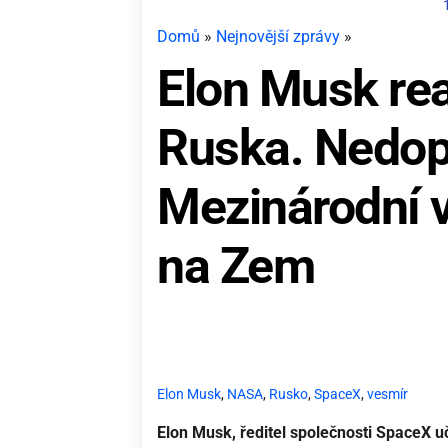
Domů
»
Nejnovější zprávy
»
Elon Musk re
Ruska. Nedopu
Mezinárodní 
na Zem
Elon Musk
,
NASA
,
Rusko
,
SpaceX
,
vesmír
Elon Musk, ředitel společnosti SpaceX uč