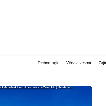
Technologie
Věda a vesmír
Zaj
ení Mezinárodní vesmírné stanice na Zem | Zdroj: Pexels.com
ení Mezinárodní vesmírné stanice na Zem | Zdroj: Pexels.com