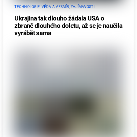
TECHNOLOGIE
,
VĚDA A VESMÍR
,
ZAJÍMAVOSTI
Ukrajina tak dlouho žádala USA o
zbraně dlouhého doletu, až se je naučila
vyrábět sama