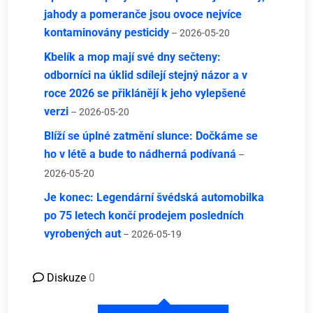
jahody a pomeranče jsou ovoce nejvíce
kontaminovány pesticidy
– 2026-05-20
Kbelík a mop mají své dny sečteny:
odborníci na úklid sdílejí stejný názor a v
roce 2026 se přiklánějí k jeho vylepšené
verzi
– 2026-05-20
Blíží se úplné zatmění slunce: Dočkáme se
ho v létě a bude to nádherná podívaná
–
2026-05-20
Je konec: Legendární švédská automobilka
po 75 letech končí prodejem posledních
vyrobených aut
– 2026-05-19
Diskuze
0