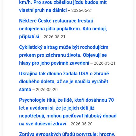
km/h. Pro svou zběsilou jízdu budou mít
vlastní pruh na dálnici
– 2026-05-21
Některé České restaurace trestají
nedojedená jídla poplatkem. Kdo nedojí,
připlatí si
– 2026-05-21
Cyklistický airbag může být rozhodujícím
prvkem pro záchranu života. Objevují se
hlasy pro jeho povinné zavedení
– 2026-05-21
Ukrajina tak dlouho žádala USA o zbraně
dlouhého doletu, až se je naučila vyrábět
sama
– 2026-05-20
Psychologie říká, že lidé, kteří dosáhnou 70
let a uvědomí si, že je jejich děti již
nepotřebují, mohou pociťovat hluboký dopad
na své duševní zdraví
– 2026-05-20
Zpráva evropských úřadů potvrzuje: hrozny,