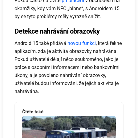
Pokud často narážíte
při placení
v obchodech na
okamžiky, kdy vám NFC „blbne“, s Androidem 15
by se tyto problémy měly výrazně snížit.
Detekce nahrávání obrazovky
Android 15 také přidává
novou funkci
, která řekne
aplikacím, zda je aktivita obrazovky nahrávána.
Pokud uživatelé dělají něco soukromého, jako je
práce s osobními informacemi nebo bankovními
úkony, a je povoleno nahrávání obrazovky,
uživatelé budou informováni, že jejich aktivita je
nahrávána.
Čtěte také