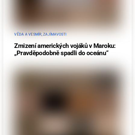
VĚDA A VESMÍR
,
ZAJÍMAVOSTI
Zmizení amerických vojáků v Maroku:
„Pravděpodobně spadli do oceánu“