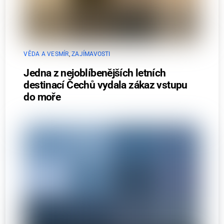
VĚDA A VESMÍR
,
ZAJÍMAVOSTI
Jedna z nejoblíbenějších letních
destinací Čechů vydala zákaz vstupu
do moře