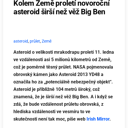
Kolem Země proletí novoroční
asteroid širší než věž Big Ben
asteroid
,
průlet
,
Země
Asteroid o velikosti mrakodrapu proletí 11. ledna
ve vzdálenosti asi 5 milionů kilometrů od Země,
což je poměrně těsný průlet. NASA pojmenovala
obrovský kámen jako Asteroid 2013 YD48 a
označila ho za „potenciálně nebezpečný objekt“.
Asteroid je přibližně 104 metrů široký, což
znamená, že je širší než věž Big Ben. A i když se
zdá, že bude vzdálenost průletu obrovská, z
hlediska vzdálenosti ve vesmíru to ve
skutečnosti není tak moc, píše web
Irish Mirror
.