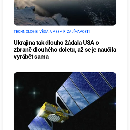
TECHNOLOGIE
,
VĚDA A VESMÍR
,
ZAJÍMAVOSTI
Ukrajina tak dlouho žádala USA o
zbraně dlouhého doletu, až se je naučila
vyrábět sama