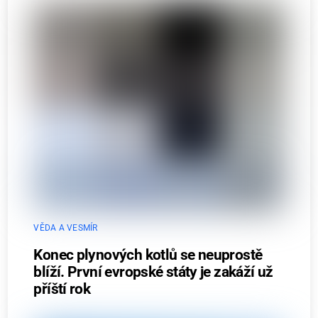
VĚDA A VESMÍR
Konec plynových kotlů se neuprostě
blíží. První evropské státy je zakáží už
příští rok