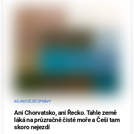
NEJNOVĚJŠÍ ZPRÁVY
Ani Chorvatsko, ani Řecko. Tahle země
láká na průzračně čisté moře a Češi tam
skoro nejezdí