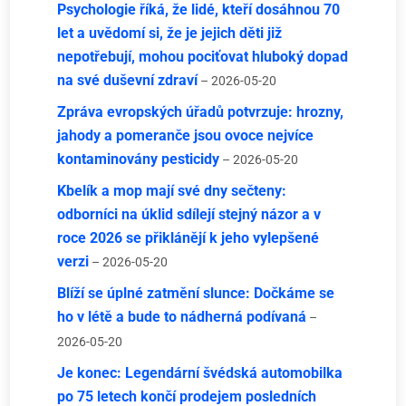
Psychologie říká, že lidé, kteří dosáhnou 70
let a uvědomí si, že je jejich děti již
nepotřebují, mohou pociťovat hluboký dopad
na své duševní zdraví
– 2026-05-20
Zpráva evropských úřadů potvrzuje: hrozny,
jahody a pomeranče jsou ovoce nejvíce
kontaminovány pesticidy
– 2026-05-20
Kbelík a mop mají své dny sečteny:
odborníci na úklid sdílejí stejný názor a v
roce 2026 se přiklánějí k jeho vylepšené
verzi
– 2026-05-20
Blíží se úplné zatmění slunce: Dočkáme se
ho v létě a bude to nádherná podívaná
–
2026-05-20
Je konec: Legendární švédská automobilka
po 75 letech končí prodejem posledních