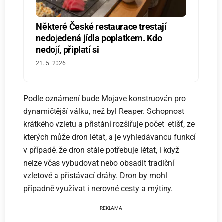
Některé České restaurace trestají
nedojedená jídla poplatkem. Kdo
nedojí, připlatí si
21. 5. 2026
Podle oznámení bude Mojave konstruován pro
dynamičtější válku, než byl Reaper. Schopnost
krátkého vzletu a přistání rozšiřuje počet letišť, ze
kterých může dron létat, a je vyhledávanou funkcí
v případě, že dron stále potřebuje létat, i když
nelze včas vybudovat nebo obsadit tradiční
vzletové a přistávací dráhy. Dron by mohl
případně využívat i nerovné cesty a mýtiny.