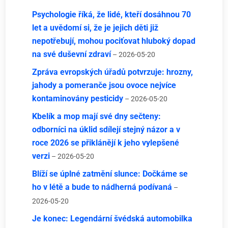
Psychologie říká, že lidé, kteří dosáhnou 70
let a uvědomí si, že je jejich děti již
nepotřebují, mohou pociťovat hluboký dopad
na své duševní zdraví
– 2026-05-20
Zpráva evropských úřadů potvrzuje: hrozny,
jahody a pomeranče jsou ovoce nejvíce
kontaminovány pesticidy
– 2026-05-20
Kbelík a mop mají své dny sečteny:
odborníci na úklid sdílejí stejný názor a v
roce 2026 se přiklánějí k jeho vylepšené
verzi
– 2026-05-20
Blíží se úplné zatmění slunce: Dočkáme se
ho v létě a bude to nádherná podívaná
–
2026-05-20
Je konec: Legendární švédská automobilka