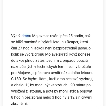
Výdrž
dron
u Mojave se uvádí přes 25 hodin, což
se blíží maximální výdrži letounu Reaper, která
činí 27 hodin, ačkoli není bezprostředně jasné, o
kolik se výdrž dronu Mojave zkrátí, když ponese
do akce plnou zátěž. Jedním z případů použití
naznačených v technických termínech v brožuře
pro Mojave, je přeprava uvnitř nákladního letounu
C-130. Se čtyřmi lidmi, kteří dron sestaví, vyzbrojí,
a obslouží, by mohl být ve vzduchu 90 minut po
vyložení z letounu, a poté by mohl letět a bojovat
8 hodin bez zbraní nebo 3 hodiny s 12 s ničivými
zbraněmi.