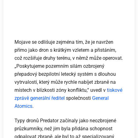
Mojave se odlišuje zejména tím, že je navržen
přímo jako dron s krátkým vzletem a přistáním,
což rozšiřuje druhy terénu, v němž může operovat.
„Poskytujeme pozemním silám ozbrojený
přepadový bezpilotní letecký systém s dlouhou
vytrvalostí, který může rychle nabíjet zbraně na
místech v blízkosti zóny konfliktu,“ uvedl v
tiskové
zprávě
generální ředitel
společnosti
General
Atomics
.
Typy dronů Predator začínaly jako neozbrojené
průzkumníky, než jim byla přidána schopnost
odpalovat zbraně, ale byl to až specializovaný