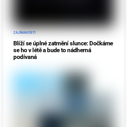
ZAJÍMAVOSTI
Blíží se úplné zatmění slunce: Dočkáme
se ho v létě a bude to nádherná
podívaná