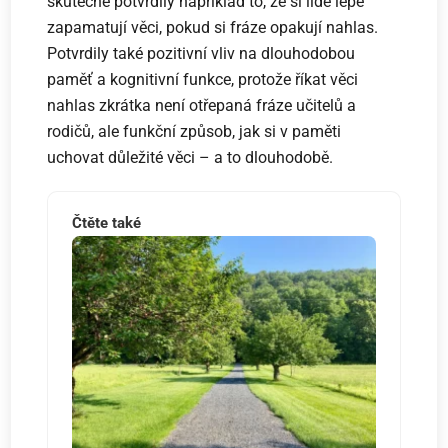
skutečně potvrdily například to, že si lidé lépe
zapamatují věci, pokud si fráze opakují nahlas.
Potvrdily také pozitivní vliv na dlouhodobou
paměť a kognitivní funkce, protože říkat věci
nahlas zkrátka není otřepaná fráze učitelů a
rodičů, ale funkční způsob, jak si v paměti
uchovat důležité věci – a to dlouhodobě.
Čtěte také