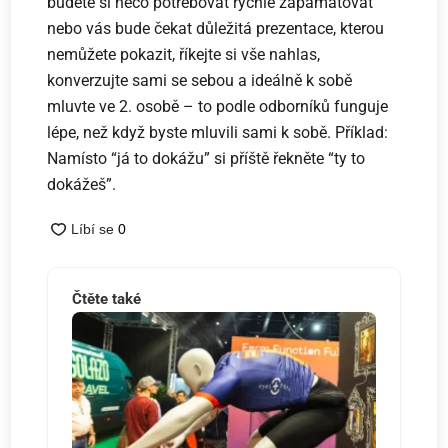
budete si něco potřebovat rychle zapamatovat
nebo vás bude čekat důležitá prezentace, kterou
nemůžete pokazit, říkejte si vše nahlas,
konverzujte sami se sebou a ideálně k sobě
mluvte ve 2. osobě – to podle odborníků funguje
lépe, než když byste mluvili sami k sobě. Příklad:
Namísto “já to dokážu” si příště řekněte “ty to
dokážeš”.
Čtěte také