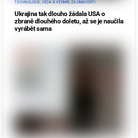
TECHNOLOGIE
,
VĚDA A VESMÍR
,
ZAJÍMAVOSTI
Ukrajina tak dlouho žádala USA o
zbraně dlouhého doletu, až se je naučila
vyrábět sama