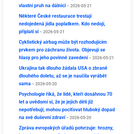
vlastní pruh na dálnici
– 2026-05-21
Některé České restaurace trestají
nedojedená jídla poplatkem. Kdo nedojí,
připlatí si
– 2026-05-21
Cyklistický airbag může být rozhodujícím
prvkem pro záchranu života. Objevují se
hlasy pro jeho povinné zavedení
– 2026-05-21
Ukrajina tak dlouho žádala USA o zbraně
dlouhého doletu, až se je naučila vyrábět
sama
– 2026-05-20
Psychologie říká, že lidé, kteří dosáhnou 70
let a uvědomí si, že je jejich děti již
nepotřebují, mohou pociťovat hluboký dopad
na své duševní zdraví
– 2026-05-20
Zpráva evropských úřadů potvrzuje: hrozny,