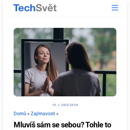
Skip
Menu
to
content
15. 1. 2025 23:24
Domů
»
Zajímavosti
»
Mluvíš sám se sebou? Tohle to