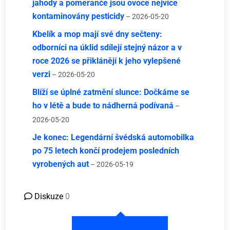
jahody a pomeranče jsou ovoce nejvíce
kontaminovány pesticidy
– 2026-05-20
Kbelík a mop mají své dny sečteny:
odborníci na úklid sdílejí stejný názor a v
roce 2026 se přiklánějí k jeho vylepšené
verzi
– 2026-05-20
Blíží se úplné zatmění slunce: Dočkáme se
ho v létě a bude to nádherná podívaná
–
2026-05-20
Je konec: Legendární švédská automobilka
po 75 letech končí prodejem posledních
vyrobených aut
– 2026-05-19
Diskuze
0