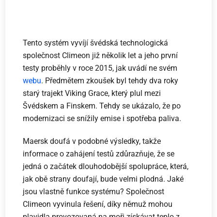
Tento systém vyvíjí švédská technologická
společnost Climeon již několik let a jeho první
testy proběhly v roce 2015, jak uvádí ne svém
webu
. Předmětem zkoušek byl tehdy dva roky
starý trajekt Viking Grace, který plul mezi
Švédskem a Finskem. Tehdy se ukázalo, že po
modernizaci se snížily emise i spotřeba paliva.
Maersk doufá v podobné výsledky, takže
informace o zahájení testů zdůrazňuje, že se
jedná o začátek dlouhodobější spolupráce, která,
jak obě strany doufají, bude velmi plodná. Jaké
jsou vlastně funkce systému? Společnost
Climeon vyvinula řešení, díky němuž mohou
plavidla provozovaná na moři získávat teplo z