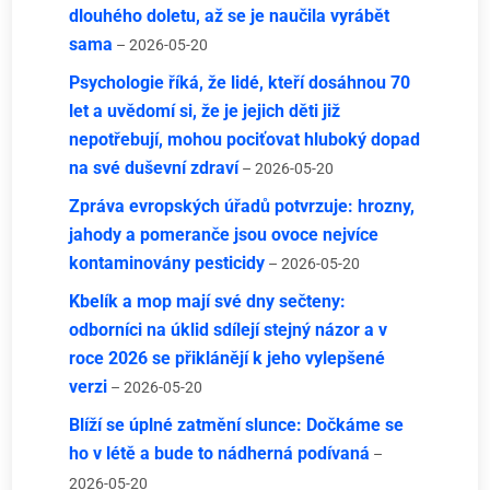
dlouhého doletu, až se je naučila vyrábět
sama
– 2026-05-20
Psychologie říká, že lidé, kteří dosáhnou 70
let a uvědomí si, že je jejich děti již
nepotřebují, mohou pociťovat hluboký dopad
na své duševní zdraví
– 2026-05-20
Zpráva evropských úřadů potvrzuje: hrozny,
jahody a pomeranče jsou ovoce nejvíce
kontaminovány pesticidy
– 2026-05-20
Kbelík a mop mají své dny sečteny:
odborníci na úklid sdílejí stejný názor a v
roce 2026 se přiklánějí k jeho vylepšené
verzi
– 2026-05-20
Blíží se úplné zatmění slunce: Dočkáme se
ho v létě a bude to nádherná podívaná
–
2026-05-20