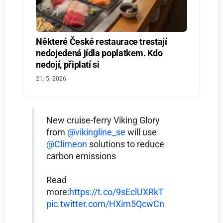
Některé České restaurace trestají
nedojedená jídla poplatkem. Kdo
nedojí, připlatí si
21. 5. 2026
New cruise-ferry Viking Glory
from
@vikingline_se
will use
@Climeon
solutions to reduce
carbon emissions
Read
more:
https://t.co/9sEclUXRkT
pic.twitter.com/HXim5QcwCn