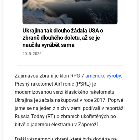
Ukrajina tak dlouho žádala USA o
zbraně dlouhého doletu, až se je
naučila vyrábět sama
20. 5. 2026
Zajímavou zbraní je klon RPG-7
americké výroby
.
Přesný raketomet AirTronic (PSRL) je
modernizovanou verzí klasického raketometu.
Ukrajina je začala nakupovat v roce 2017. Poprvé
jsme se na jeden z nich v zemi podívali v reportáži
Russia Today (RT) o zbraních ukořistěných po
bitvě o jadernou elektrárnu v Záporoží.
Další významnou zbraní, která byla dodána na