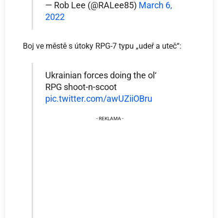
— Rob Lee (@RALee85)
March 6,
2022
Boj ve městě s útoky RPG-7 typu „udeř a uteč“:
Ukrainian forces doing the ol‘
RPG shoot-n-scoot
pic.twitter.com/awUZiiOBru