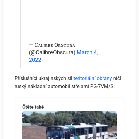
— Cᴀʟɪʙʀᴇ Oʙsᴄᴜʀᴀ
(@CalibreObscura)
March 4,
2022
Příslušníci ukrajinských sil
teritoriální obrany
ničí
ruský nákladní automobil střelami PG-7VM/S:
Čtěte také