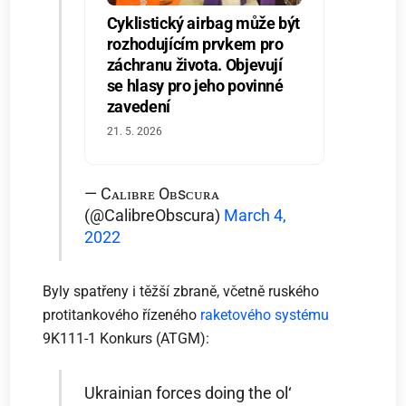
Cyklistický airbag může být
rozhodujícím prvkem pro
záchranu života. Objevují
se hlasy pro jeho povinné
zavedení
21. 5. 2026
— Cᴀʟɪʙʀᴇ Oʙsᴄᴜʀᴀ
(@CalibreObscura)
March 4,
2022
Byly spatřeny i těžší zbraně, včetně ruského
protitankového řízeného
raketového systému
9K111-1 Konkurs (ATGM):
Ukrainian forces doing the ol‘