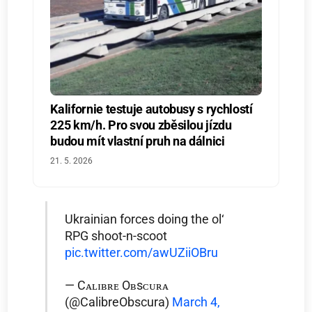
Kalifornie testuje autobusy s rychlostí
225 km/h. Pro svou zběsilou jízdu
budou mít vlastní pruh na dálnici
21. 5. 2026
Ukrainian forces doing the ol‘
RPG shoot-n-scoot
pic.twitter.com/awUZiiOBru
— Cᴀʟɪʙʀᴇ Oʙsᴄᴜʀᴀ
(@CalibreObscura)
March 4,