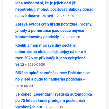
let a uvědomí si, že je jejich děti již
nepotřebují, mohou pociťovat hluboký dopad
na své duševní zdraví
– 2026-05-20
Zpráva evropských úřadů potvrzuje: hrozny,
jahody a pomeranče jsou ovoce nejvíce
kontaminovány pesticidy
– 2026-05-20
Kbelík a mop mají své dny sečteny:
odborníci na úklid sdílejí stejný názor a v
roce 2026 se přiklánějí k jeho vylepšené
verzi
– 2026-05-20
Blíží se úplné zatmění slunce: Dočkáme se
ho v létě a bude to nádherná podívaná
–
2026-05-20
Je konec: Legendární švédská automobilka
po 75 letech končí prodejem posledních
vyrobených aut
– 2026-05-19