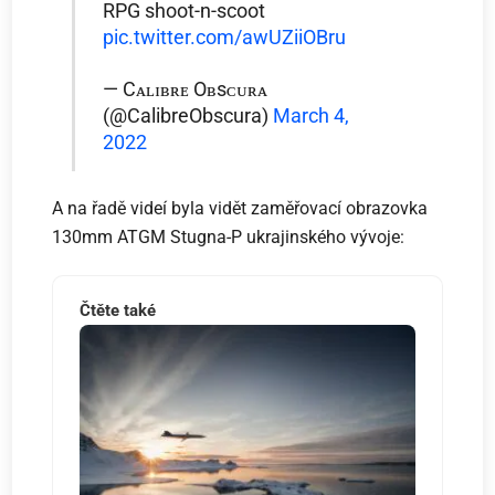
RPG shoot-n-scoot
pic.twitter.com/awUZiiOBru
— Cᴀʟɪʙʀᴇ Oʙsᴄᴜʀᴀ
(@CalibreObscura)
March 4,
2022
A na řadě videí byla vidět zaměřovací obrazovka
130mm ATGM Stugna-P ukrajinského vývoje:
Čtěte také