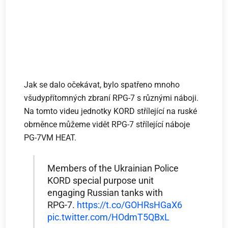
Jak se dalo očekávat, bylo spatřeno mnoho
všudypřítomných zbraní RPG-7 s různými náboji.
Na tomto videu jednotky KORD střílející na ruské
obrněnce můžeme vidět RPG-7 střílející náboje
PG-7VM HEAT.
Members of the Ukrainian Police
KORD special purpose unit
engaging Russian tanks with
RPG-7.
https://t.co/GOHRsHGaX6
pic.twitter.com/HOdmT5QBxL