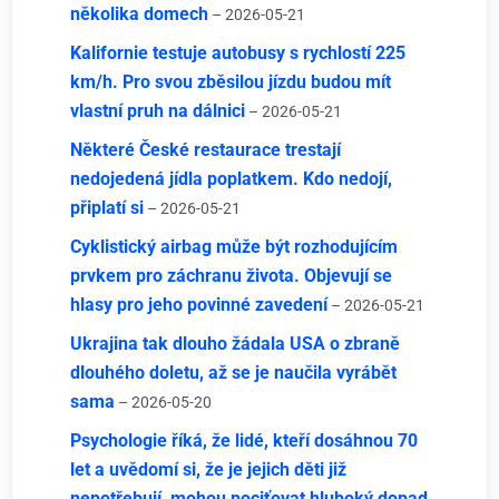
několika domech
– 2026-05-21
Kalifornie testuje autobusy s rychlostí 225
km/h. Pro svou zběsilou jízdu budou mít
vlastní pruh na dálnici
– 2026-05-21
Některé České restaurace trestají
nedojedená jídla poplatkem. Kdo nedojí,
připlatí si
– 2026-05-21
Cyklistický airbag může být rozhodujícím
prvkem pro záchranu života. Objevují se
hlasy pro jeho povinné zavedení
– 2026-05-21
Ukrajina tak dlouho žádala USA o zbraně
dlouhého doletu, až se je naučila vyrábět
sama
– 2026-05-20
Psychologie říká, že lidé, kteří dosáhnou 70
let a uvědomí si, že je jejich děti již
nepotřebují, mohou pociťovat hluboký dopad