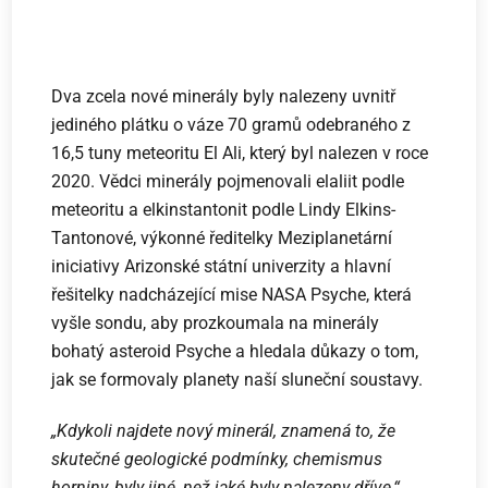
Dva zcela nové minerály byly nalezeny uvnitř
jediného plátku o váze 70 gramů odebraného z
16,5 tuny meteoritu El Ali, který byl nalezen v roce
2020. Vědci minerály pojmenovali elaliit podle
meteoritu a elkinstantonit podle Lindy Elkins-
Tantonové, výkonné ředitelky Meziplanetární
iniciativy Arizonské státní univerzity a hlavní
řešitelky nadcházející mise NASA Psyche, která
vyšle sondu, aby prozkoumala na minerály
bohatý asteroid Psyche a hledala důkazy o tom,
jak se formovaly planety naší sluneční soustavy.
„Kdykoli najdete nový minerál, znamená to, že
skutečné geologické podmínky, chemismus
horniny, byly jiné, než jaké byly nalezeny dříve,“