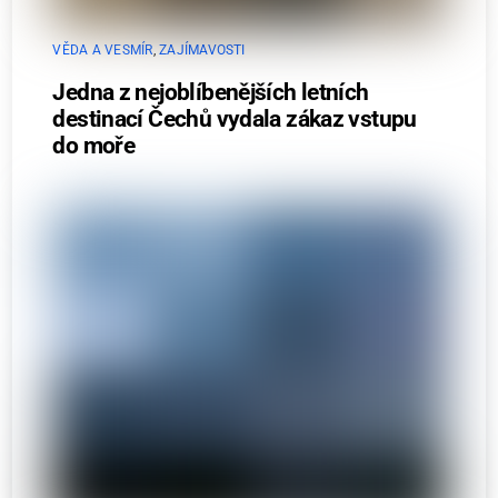
VĚDA A VESMÍR
,
ZAJÍMAVOSTI
Jedna z nejoblíbenějších letních
destinací Čechů vydala zákaz vstupu
do moře