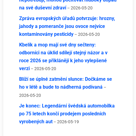
na své duševní zdraví
– 2026-05-20
Zpráva evropských úřadů potvrzuje: hrozny,
jahody a pomeranče jsou ovoce nejvíce
kontaminovány pesticidy
– 2026-05-20
Kbelík a mop mají své dny sečteny:
odborníci na úklid sdílejí stejný názor a v
roce 2026 se přiklánějí k jeho vylepšené
verzi
– 2026-05-20
Blíží se úplné zatmění slunce: Dočkáme se
ho v létě a bude to nádherná podívaná
–
2026-05-20
Je konec: Legendární švédská automobilka
po 75 letech končí prodejem posledních
vyrobených aut
– 2026-05-19