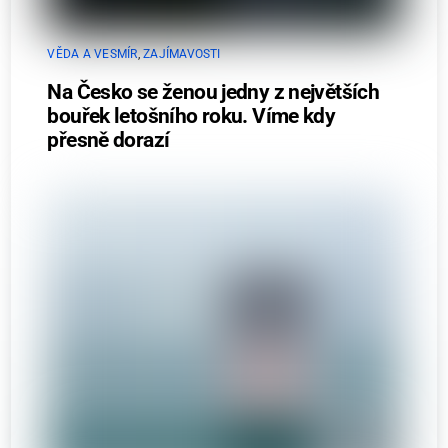
VĚDA A VESMÍR
,
ZAJÍMAVOSTI
Na Česko se ženou jedny z největších
bouřek letošního roku. Víme kdy
přesně dorazí