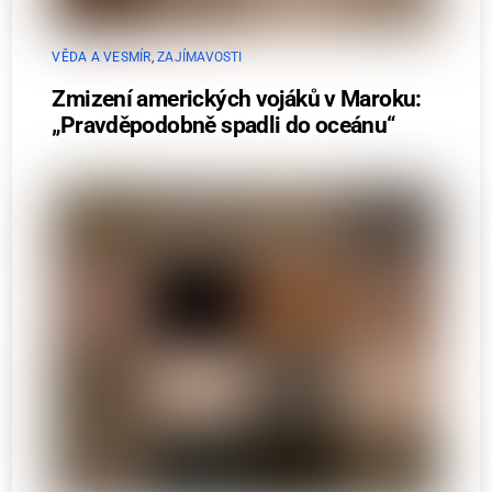
VĚDA A VESMÍR
,
ZAJÍMAVOSTI
Zmizení amerických vojáků v Maroku:
„Pravděpodobně spadli do oceánu“