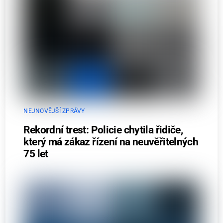
NEJNOVĚJŠÍ ZPRÁVY
Rekordní trest: Policie chytila řidiče,
který má zákaz řízení na neuvěřitelných
75 let