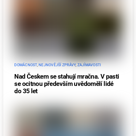
DOMÁCNOST
,
NEJNOVĚJŠÍ ZPRÁVY
,
ZAJÍMAVOSTI
Nad Českem se stahují mračna. V pasti
se ocitnou především uvědomělí lidé
do 35 let