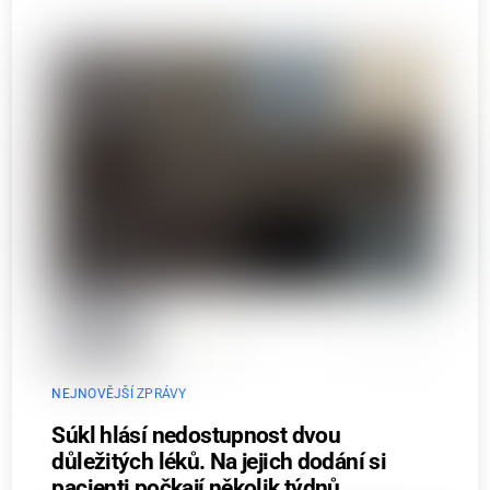
NEJNOVĚJŠÍ ZPRÁVY
Súkl hlásí nedostupnost dvou
důležitých léků. Na jejich dodání si
pacienti počkají několik týdnů