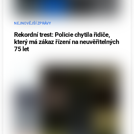
NEJNOVĚJŠÍ ZPRÁVY
Rekordní trest: Policie chytila řidiče,
který má zákaz řízení na neuvěřitelných
75 let