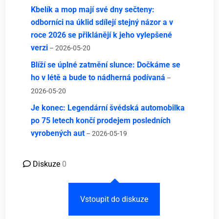
Kbelík a mop mají své dny sečteny:
odborníci na úklid sdílejí stejný názor a v
roce 2026 se přiklánějí k jeho vylepšené
verzi
– 2026-05-20
Blíží se úplné zatmění slunce: Dočkáme se
ho v létě a bude to nádherná podívaná
–
2026-05-20
Je konec: Legendární švédská automobilka
po 75 letech končí prodejem posledních
vyrobených aut
– 2026-05-19
Diskuze
0
Vstoupit do diskuze