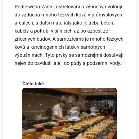
Podle webu
Wired
, ostřelování a výbuchy uvolňují
do vzduchu mnoho těžkých kovů v průmyslových
areálech, a další materiály jako je třeba beton,
kabely a potrubí v silnicích až po azbest ze
zřícených budov. A samozřejmě je mnoho těžkých
kovů a karcinogenních látek v samotných
výbušninách. Tyto prvky se samozřejmě dostávají
nejen do ozvduší, ale i do půdy a podzemní vody.
Čtěte také