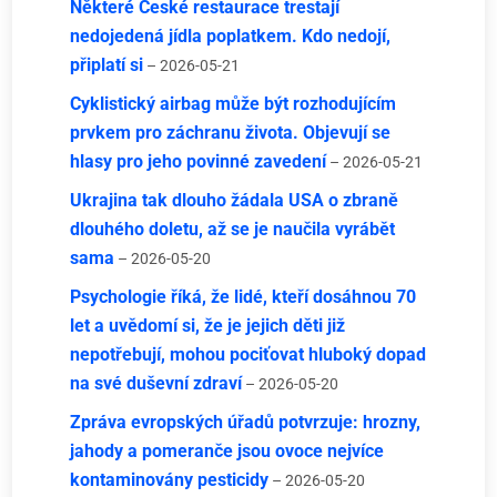
Některé České restaurace trestají
nedojedená jídla poplatkem. Kdo nedojí,
připlatí si
– 2026-05-21
Cyklistický airbag může být rozhodujícím
prvkem pro záchranu života. Objevují se
hlasy pro jeho povinné zavedení
– 2026-05-21
Ukrajina tak dlouho žádala USA o zbraně
dlouhého doletu, až se je naučila vyrábět
sama
– 2026-05-20
Psychologie říká, že lidé, kteří dosáhnou 70
let a uvědomí si, že je jejich děti již
nepotřebují, mohou pociťovat hluboký dopad
na své duševní zdraví
– 2026-05-20
Zpráva evropských úřadů potvrzuje: hrozny,
jahody a pomeranče jsou ovoce nejvíce
kontaminovány pesticidy
– 2026-05-20