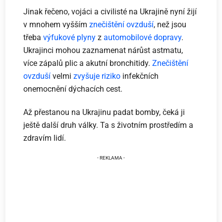
Jinak řečeno, vojáci a civilisté na Ukrajině nyní žijí
v mnohem vyšším
znečištění ovzduší
, než jsou
třeba
výfukové plyny
z
automobilové dopravy
.
Ukrajinci mohou zaznamenat nárůst astmatu,
více zápalů plic a akutní bronchitidy.
Znečištění
ovzduší
velmi
zvyšuje riziko
infekčních
onemocnění dýchacích cest.
Až přestanou na Ukrajinu padat bomby, čeká ji
ještě další druh války. Ta s životním prostředím a
zdravím lidí.