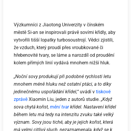
Výzkumníci z Jiaotong Univerzity v čínském
městě Si-an se inspirovali právě sovími křídly, aby
vytvořili tišší lopatky turbosoustrojí. Vědci zjistili,
že vzduch, který proudí přes vroubkované či
hřebenovité tvary, se láme a narozdíl od proudění
kolem přímých linií vydává mnohem nižší hluk.
„Noční sovy produkují při podobné rychlosti letu
mnohem méně hluku než ostatní ptáci, a to díky
jedinečnému uspořádání křídel,“
uvádí v
tiskové
zprávě
Xiaomin Liu, jeden z autorů studie.
„Když
sova chytá kořist,
mění tvar
křídel. Nastavení křídel
během letu má tedy na intenzitu zvuku také velký
význam. Sovy jsou tiché, aby je jejich kořist, která
má velmi citlivý sluch, nezaznamenala, když se k