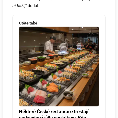
ní blíží,“
dodal.
Čtěte také
Některé České restaurace trestají
nedojedená jídla poplatkem. Kdo