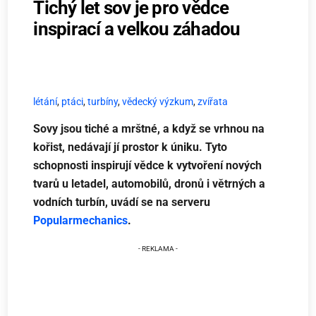
Tichý let sov je pro vědce
inspirací a velkou záhadou
létání
,
ptáci
,
turbíny
,
vědecký výzkum
,
zvířata
Sovy jsou tiché a mrštné, a když se vrhnou na
kořist, nedávají jí prostor k úniku. Tyto
schopnosti inspirují vědce k vytvoření nových
tvarů u letadel, automobilů, dronů i větrných a
vodních turbín, uvádí se na serveru
Popularmechanics
.