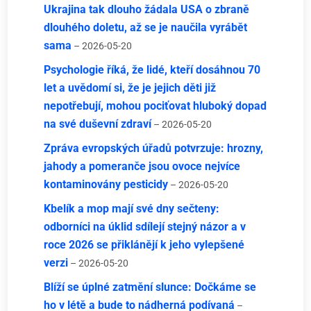
Ukrajina tak dlouho žádala USA o zbraně
dlouhého doletu, až se je naučila vyrábět
sama
– 2026-05-20
Psychologie říká, že lidé, kteří dosáhnou 70
let a uvědomí si, že je jejich děti již
nepotřebují, mohou pociťovat hluboký dopad
na své duševní zdraví
– 2026-05-20
Zpráva evropských úřadů potvrzuje: hrozny,
jahody a pomeranče jsou ovoce nejvíce
kontaminovány pesticidy
– 2026-05-20
Kbelík a mop mají své dny sečteny:
odborníci na úklid sdílejí stejný názor a v
roce 2026 se přiklánějí k jeho vylepšené
verzi
– 2026-05-20
Blíží se úplné zatmění slunce: Dočkáme se
ho v létě a bude to nádherná podívaná
–