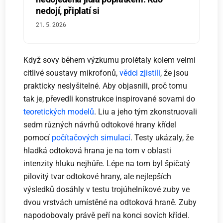
nedojí, připlatí si
21. 5. 2026
Když sovy během výzkumu prolétaly kolem velmi
citlivé soustavy mikrofonů,
vědci zjistili
, že jsou
prakticky neslyšitelné. Aby objasnili, proč tomu
tak je, převedli konstrukce inspirované sovami do
teoretických modelů
. Liu a jeho tým zkonstruovali
sedm různých návrhů odtokové hrany křídel
pomocí
počítačových simulací
. Testy ukázaly, že
hladká odtoková hrana je na tom v oblasti
intenzity hluku nejhůře. Lépe na tom byl špičatý
pilovitý tvar odtokové hrany, ale nejlepších
výsledků dosáhly v testu trojúhelníkové zuby ve
dvou vrstvách umístěné na odtoková hraně. Zuby
napodobovaly právě peří na konci sovích křídel.