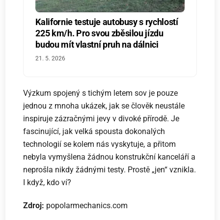
Kalifornie testuje autobusy s rychlostí
225 km/h. Pro svou zběsilou jízdu
budou mít vlastní pruh na dálnici
21. 5. 2026
Výzkum spojený s tichým letem sov je pouze
jednou z mnoha ukázek, jak se člověk neustále
inspiruje zázračnými jevy v divoké přírodě. Je
fascinující, jak velká spousta dokonalých
technologií se kolem nás vyskytuje, a přitom
nebyla vymyšlena žádnou konstrukční kanceláří a
neprošla nikdy žádnými testy. Prostě „jen“ vznikla.
I když, kdo ví?
Zdroj:
popolarmechanics.com