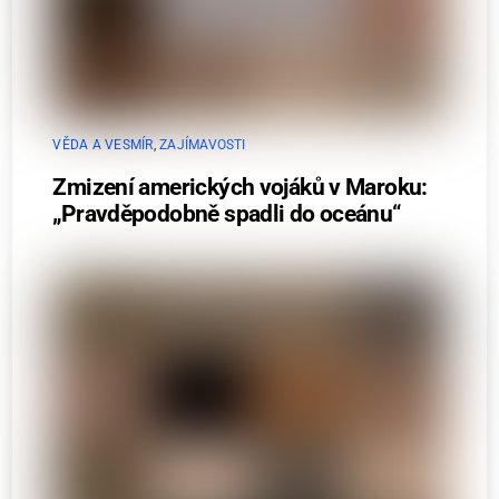
VĚDA A VESMÍR
,
ZAJÍMAVOSTI
Zmizení amerických vojáků v Maroku:
„Pravděpodobně spadli do oceánu“