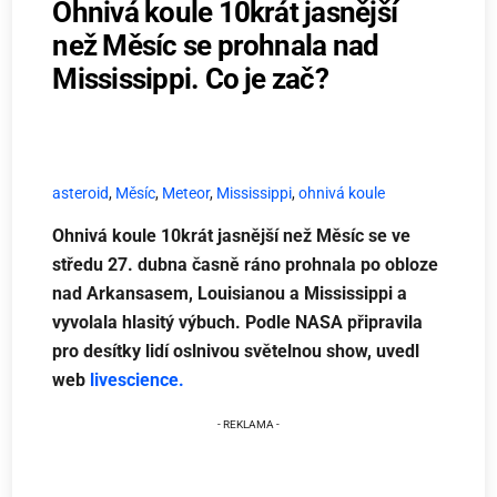
Ohnivá koule 10krát jasnější
než Měsíc se prohnala nad
Mississippi. Co je zač?
asteroid
,
Měsíc
,
Meteor
,
Mississippi
,
ohnivá koule
Ohnivá koule 10krát jasnější než Měsíc se ve
středu 27. dubna časně ráno prohnala po obloze
nad Arkansasem, Louisianou a Mississippi a
vyvolala hlasitý výbuch. Podle NASA připravila
pro desítky lidí oslnivou světelnou show, uvedl
web
livescience.