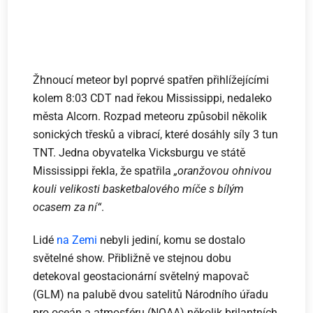
Žhnoucí meteor byl poprvé spatřen přihlížejícími
kolem 8:03 CDT nad řekou Mississippi, nedaleko
města Alcorn. Rozpad meteoru způsobil několik
sonických třesků a vibrací, které dosáhly síly 3 tun
TNT. Jedna obyvatelka Vicksburgu ve státě
Mississippi řekla, že spatřila
„oranžovou ohnivou
kouli velikosti basketbalového míče s bílým
ocasem za ní“
.
Lidé
na Zemi
nebyli jediní, komu se dostalo
světelné show. Přibližně ve stejnou dobu
detekoval geostacionární světelný mapovač
(GLM) na palubě dvou satelitů Národního úřadu
pro oceán a atmosféru (NOAA) několik brilantních