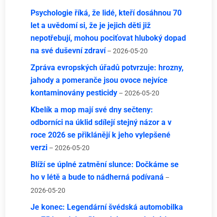
Psychologie říká, že lidé, kteří dosáhnou 70
let a uvědomí si, že je jejich děti již
nepotřebují, mohou pociťovat hluboký dopad
na své duševní zdraví
– 2026-05-20
Zpráva evropských úřadů potvrzuje: hrozny,
jahody a pomeranče jsou ovoce nejvíce
kontaminovány pesticidy
– 2026-05-20
Kbelík a mop mají své dny sečteny:
odborníci na úklid sdílejí stejný názor a v
roce 2026 se přiklánějí k jeho vylepšené
verzi
– 2026-05-20
Blíží se úplné zatmění slunce: Dočkáme se
ho v létě a bude to nádherná podívaná
–
2026-05-20
Je konec: Legendární švédská automobilka