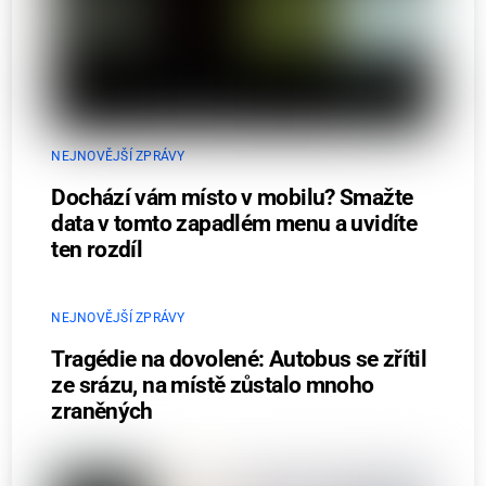
NEJNOVĚJŠÍ ZPRÁVY
Dochází vám místo v mobilu? Smažte
data v tomto zapadlém menu a uvidíte
ten rozdíl
NEJNOVĚJŠÍ ZPRÁVY
Tragédie na dovolené: Autobus se zřítil
ze srázu, na místě zůstalo mnoho
zraněných