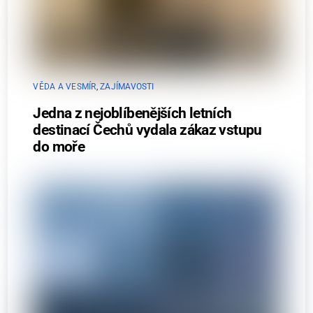
VĚDA A VESMÍR
,
ZAJÍMAVOSTI
Jedna z nejoblíbenějších letních
destinací Čechů vydala zákaz vstupu
do moře