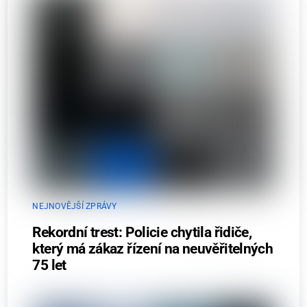
NEJNOVĚJŠÍ ZPRÁVY
Rekordní trest: Policie chytila řidiče,
který má zákaz řízení na neuvěřitelných
75 let