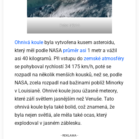
Foto: NOAA
Ohnivá koule
byla vytvořena kusem asteroidu,
který měl podle NASA
průměr asi
1 metr a vážil
asi 40 kilogramů. Při vstupu do
zemské atmosféry
se pohyboval rychlostí 34 175 km/h, poté se
rozpadl na několik menších kousků, než se, podle
NASA, zcela rozpadl nad bažinami poblíž Minorky
v Louisianě. Ohnivé koule jsou úžasně meteory,
které září světlem jasnějším než Venuše. Tato
ohnivá koule byla také bolid, což znamená, že
byla nejen světlá, ale měla také ocas, který
explodoval v jasném záblesku.