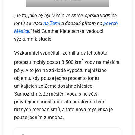
„Je to, jako by byl Měsíc ve sprše, sprška vodních
iontů se vrací
na Zemi
a dopadá přitom na
povrch
Měsíce
,“
řekl Gunther Kletetschka, vedoucí
výzkumník studie.
Výzkumníci vypočítali, že miliardy let tohoto
3
procesu mohly dostat 3 500 km
vody na měsíční
póly. A to jen na základě výpočtu nejnižšího
objemu, kdy pouze jedno procento iontů
unikajících ze Země dosáhne Měsíce.
Samozřejmě, že měsíční voda s největší
pravděpodobností dorazila prostřednictvím
různých mechanismů, a tato nová myšlenka je
pouze jedním z mnoha.