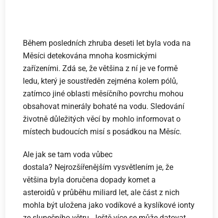
Během posledních zhruba deseti let byla voda na
Měsíci detekována mnoha kosmickými
zařízeními. Zdá se, že většina z ní je ve formě
ledu, který je soustředěn zejména kolem pólů,
zatímco jiné oblasti měsíčního povrchu mohou
obsahovat minerály bohaté na vodu. Sledování
životně důležitých věcí by mohlo informovat o
místech budoucích misí s posádkou na Měsíc.
Ale jak se tam voda vůbec
dostala? Nejrozšířenějším vysvětlením je, že
většina byla doručena dopady komet a
asteroidů v průběhu miliard let, ale část z nich
mohla být uložena jako vodíkové a kyslíkové ionty
ze slunečního větru. Ještě více se může datovat