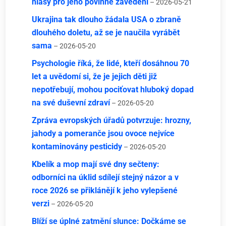
hlasy pro jeho povinné zavedení
– 2026-05-21
Ukrajina tak dlouho žádala USA o zbraně
dlouhého doletu, až se je naučila vyrábět
sama
– 2026-05-20
Psychologie říká, že lidé, kteří dosáhnou 70
let a uvědomí si, že je jejich děti již
nepotřebují, mohou pociťovat hluboký dopad
na své duševní zdraví
– 2026-05-20
Zpráva evropských úřadů potvrzuje: hrozny,
jahody a pomeranče jsou ovoce nejvíce
kontaminovány pesticidy
– 2026-05-20
Kbelík a mop mají své dny sečteny:
odborníci na úklid sdílejí stejný názor a v
roce 2026 se přiklánějí k jeho vylepšené
verzi
– 2026-05-20
Blíží se úplné zatmění slunce: Dočkáme se