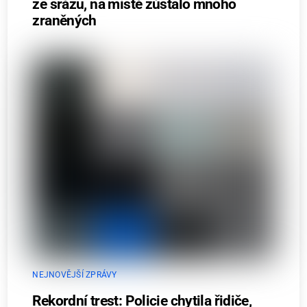
ze srázu, na místě zůstalo mnoho
zraněných
NEJNOVĚJŠÍ ZPRÁVY
Rekordní trest: Policie chytila řidiče,