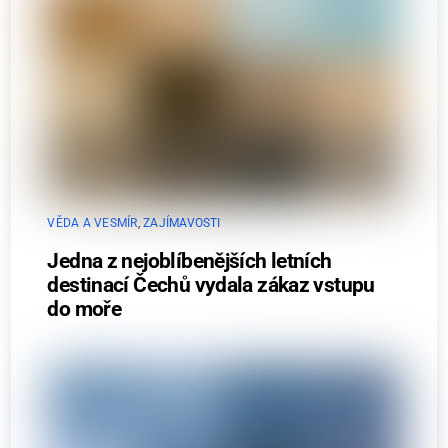
VĚDA A VESMÍR
,
ZAJÍMAVOSTI
Jedna z nejoblíbenějších letních
destinací Čechů vydala zákaz vstupu
do moře