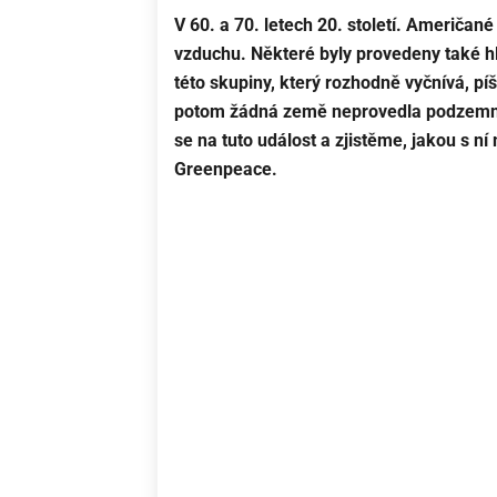
V 60. a 70. letech 20. století. Američan
vzduchu. Některé byly provedeny také h
této skupiny, který rozhodně vyčnívá, pí
potom žádná země neprovedla podzemní 
se na tuto událost a zjistěme, jakou s n
Greenpeace.