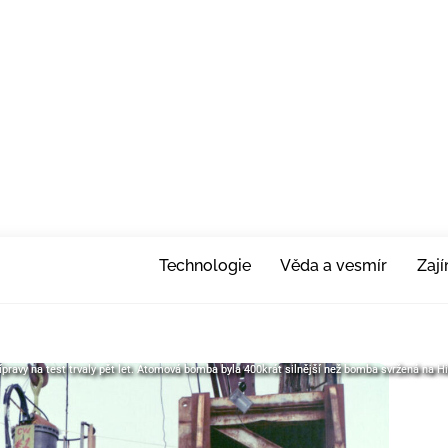
Technologie
Věda a vesmír
Zaj
pravy na test trvaly pět let. Atomová bomba byla 400krát silnější než bomba svržená na H
pravy na test trvaly pět let. Atomová bomba byla 400krát silnější než bomba svržená na H