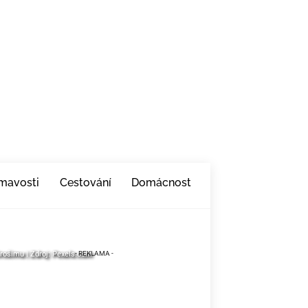
ímavosti
Cestování
Domácnost
irošimu | Zdroj: Pexels.com
irošimu | Zdroj: Pexels.com