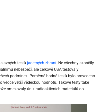
 slavných testů
jaderných zbraní
. Ne všechny skončily
ciálnímu nebezpečí, ale celkově USA testovaly
 všech podmínek. Poměrně hodně testů bylo provedeno
ro vědce větší vědeckou hodnotu. Takové testy také
otože omezovaly únik radioaktivních materiálů do