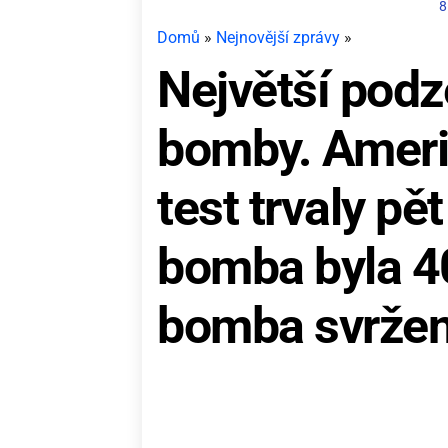
8
Domů
»
Nejnovější zprávy
»
Největší podz
bomby. Ameri
test trvaly pě
bomba byla 40
bomba svržen