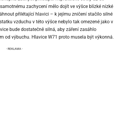
 samotnému zachycení mělo dojít ve výšce blízké nízké
out přilétající hlavici – k jejímu zničení stačilo silné
statku vzduchu v této výšce nebylo tak omezené jako v
avice bude dostatečně silná, aby záření zasáhlo
 km od výbuchu. Hlavice W71 proto musela být výkonná.