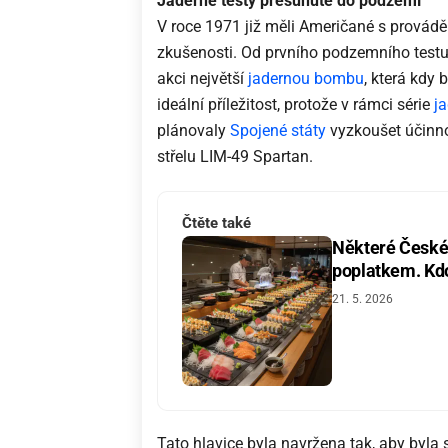
Jaderné testy přesunuté do podzemí
V roce 1971 již měli Američané s provád
zkušenosti. Od prvního podzemního testu u
akci největší
jadernou bombu
, která kdy
ideální příležitost, protože v rámci série
j
plánovaly
Spojené státy
vyzkoušet účinno
střelu LIM-49 Spartan.
Čtěte také
Některé České 
poplatkem. Kdo 
21. 5. 2026
Tato hlavice byla navržena tak, aby byla s