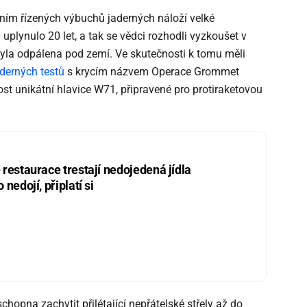
ěním řízených výbuchů jaderných náloží velké
plynulo 20 let, a tak se vědci rozhodli vyzkoušet v
 byla odpálena pod zemí. Ve skutečnosti k tomu měli
aderných testů
s krycím názvem Operace Grommet
st unikátní hlavice W71, připravené pro protiraketovou
restaurace trestají nedojedená jídla
nedojí, připlatí si
chopna zachytit přilétající nepřátelské střely až do