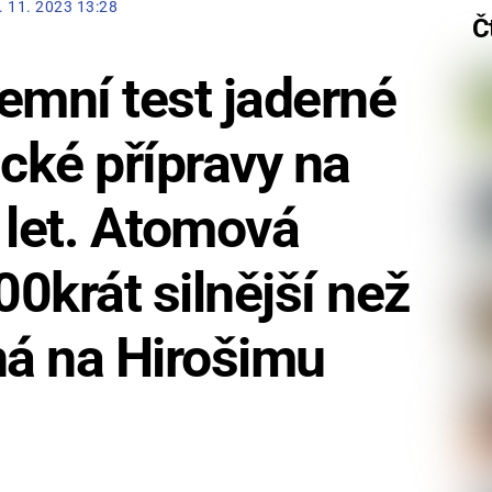
. 11. 2023 13:28
Č
emní test jaderné
cké přípravy na
t let. Atomová
0krát silnější než
á na Hirošimu