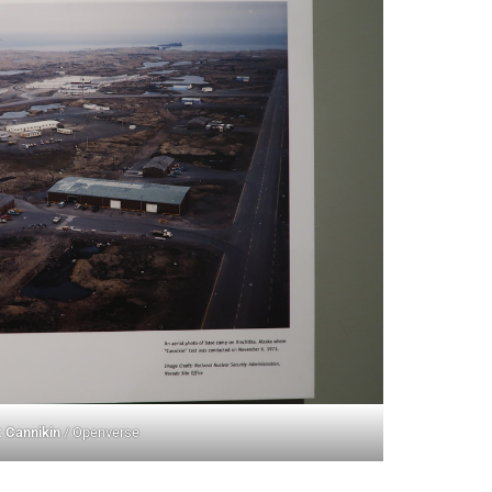
:
Cannikin
/ Openverse