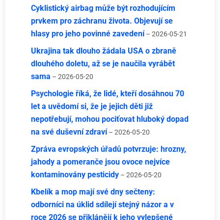
Cyklistický airbag může být rozhodujícím
prvkem pro záchranu života. Objevují se
hlasy pro jeho povinné zavedení
– 2026-05-21
Ukrajina tak dlouho žádala USA o zbraně
dlouhého doletu, až se je naučila vyrábět
sama
– 2026-05-20
Psychologie říká, že lidé, kteří dosáhnou 70
let a uvědomí si, že je jejich děti již
nepotřebují, mohou pociťovat hluboký dopad
na své duševní zdraví
– 2026-05-20
Zpráva evropských úřadů potvrzuje: hrozny,
jahody a pomeranče jsou ovoce nejvíce
kontaminovány pesticidy
– 2026-05-20
Kbelík a mop mají své dny sečteny:
odborníci na úklid sdílejí stejný názor a v
roce 2026 se přiklánějí k jeho vylepšené