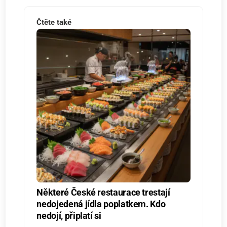
Čtěte také
Některé České restaurace trestají
nedojedená jídla poplatkem. Kdo
nedojí, připlatí si