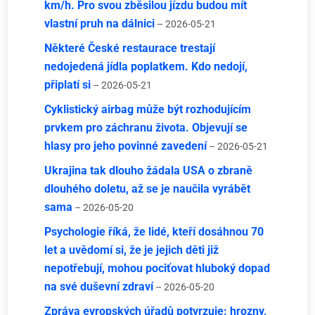
km/h. Pro svou zběsilou jízdu budou mít
vlastní pruh na dálnici
– 2026-05-21
Některé České restaurace trestají
nedojedená jídla poplatkem. Kdo nedojí,
připlatí si
– 2026-05-21
Cyklistický airbag může být rozhodujícím
prvkem pro záchranu života. Objevují se
hlasy pro jeho povinné zavedení
– 2026-05-21
Ukrajina tak dlouho žádala USA o zbraně
dlouhého doletu, až se je naučila vyrábět
sama
– 2026-05-20
Psychologie říká, že lidé, kteří dosáhnou 70
let a uvědomí si, že je jejich děti již
nepotřebují, mohou pociťovat hluboký dopad
na své duševní zdraví
– 2026-05-20
Zpráva evropských úřadů potvrzuje: hrozny,