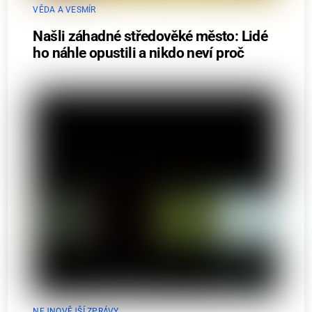
VĚDA A VESMÍR
Našli záhadné středověké město: Lidé
ho náhle opustili a nikdo neví proč
NEJNOVĚJŠÍ ZPRÁVY