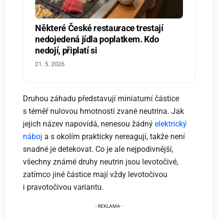
Některé České restaurace trestají
nedojedená jídla poplatkem. Kdo
nedojí, připlatí si
21. 5. 2026
Druhou záhadu představují miniaturní částice
s téměř nulovou hmotností zvané neutrina. Jak
jejich název napovídá, nenesou žádný
elektrický
náboj
a s okolím prakticky nereagují, takže není
snadné je detekovat. Co je ale nejpodivnější,
všechny známé druhy neutrin jsou levotočivé,
zatímco jiné částice mají vždy levotočivou
i pravotočivou variantu.