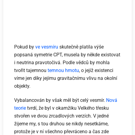
Pokud by
ve vesmíru
skutečně platila výše
popsaná symetrie CPT, musela by někde existovat
i neutrina pravotočivá. Podle vědců by mohla
tvořit tajemnou
temnou hmotu
, o jejíž existenci
víme jen díky jejímu gravitačnímu vlivu na okolní
objekty.
Vybalancován by však měl být celý vesmír.
Nová
teorie
tvrdí, že byl v okamžiku Velkého třesku
stvořen ve dvou zrcadlových verzích. V jedné
žijeme my, s tou druhou se nikdy nesetkáme,
protože je v ní všechno převráceno a čas zde