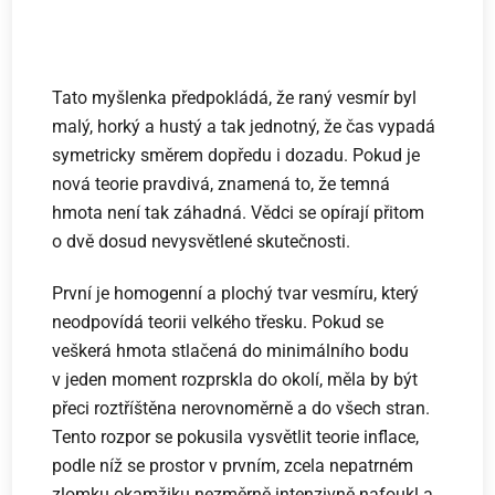
Tato myšlenka předpokládá, že raný vesmír byl
malý, horký a hustý a tak jednotný, že čas vypadá
symetricky směrem dopředu i dozadu. Pokud je
nová teorie pravdivá, znamená to, že temná
hmota není tak záhadná. Vědci se opírají přitom
o dvě dosud nevysvětlené skutečnosti.
První je homogenní a plochý tvar vesmíru, který
neodpovídá teorii velkého třesku. Pokud se
veškerá hmota stlačená do minimálního bodu
v jeden moment rozprskla do okolí, měla by být
přeci roztříštěna nerovnoměrně a do všech stran.
Tento rozpor se pokusila vysvětlit teorie inflace,
podle níž se prostor v prvním, zcela nepatrném
zlomku okamžiku nezměrně intenzivně nafoukl a