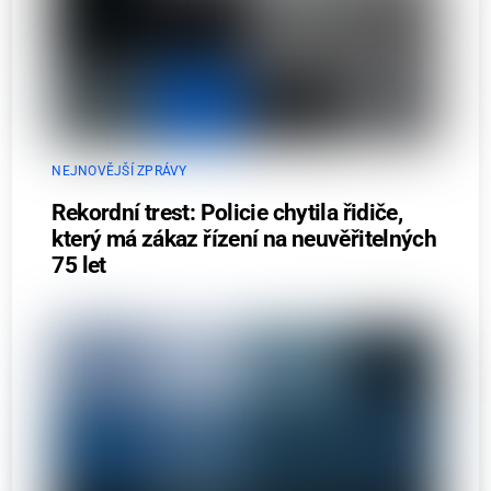
NEJNOVĚJŠÍ ZPRÁVY
Rekordní trest: Policie chytila řidiče,
který má zákaz řízení na neuvěřitelných
75 let