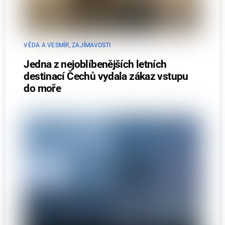
VĚDA A VESMÍR
,
ZAJÍMAVOSTI
Jedna z nejoblíbenějších letních
destinací Čechů vydala zákaz vstupu
do moře