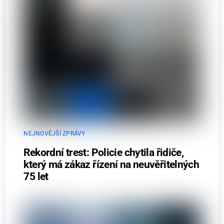
NEJNOVĚJŠÍ ZPRÁVY
Rekordní trest: Policie chytila řidiče,
který má zákaz řízení na neuvěřitelných
75 let