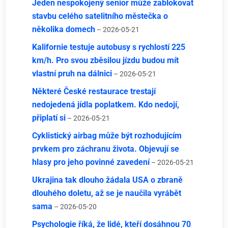
Jeden nespokojený senior může zablokovat
stavbu celého satelitního městečka o
několika domech
– 2026-05-21
Kalifornie testuje autobusy s rychlostí 225
km/h. Pro svou zběsilou jízdu budou mít
vlastní pruh na dálnici
– 2026-05-21
Některé České restaurace trestají
nedojedená jídla poplatkem. Kdo nedojí,
připlatí si
– 2026-05-21
Cyklistický airbag může být rozhodujícím
prvkem pro záchranu života. Objevují se
hlasy pro jeho povinné zavedení
– 2026-05-21
Ukrajina tak dlouho žádala USA o zbraně
dlouhého doletu, až se je naučila vyrábět
sama
– 2026-05-20
Psychologie říká, že lidé, kteří dosáhnou 70