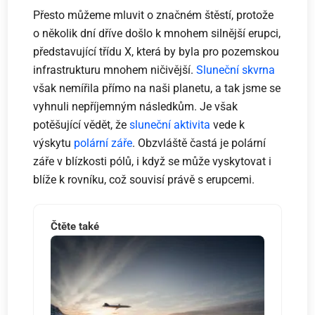
Přesto můžeme mluvit o značném štěstí, protože
o několik dní dříve došlo k mnohem silnější erupci,
představující třídu X, která by byla pro pozemskou
infrastrukturu mnohem ničivější.
Sluneční skvrna
však nemířila přímo na naši planetu, a tak jsme se
vyhnuli nepříjemným následkům. Je však
potěšující vědět, že
sluneční aktivita
vede k
výskytu
polární záře
. Obzvláště častá je polární
záře v blízkosti pólů, i když se může vyskytovat i
blíže k rovníku, což souvisí právě s erupcemi.
Čtěte také