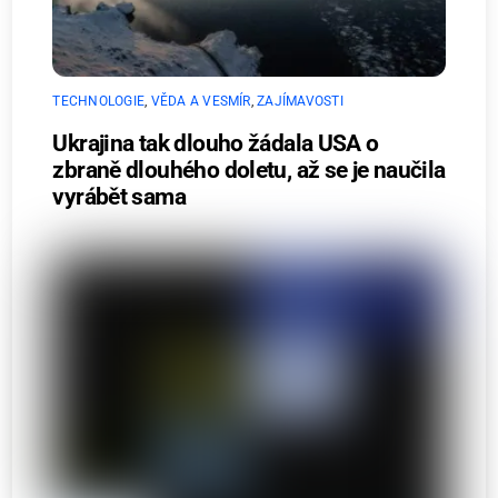
TECHNOLOGIE
,
VĚDA A VESMÍR
,
ZAJÍMAVOSTI
Ukrajina tak dlouho žádala USA o
zbraně dlouhého doletu, až se je naučila
vyrábět sama