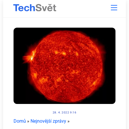
Skip
Menu
to
content
28. 4. 2022 9:16
Domů
»
Nejnovější zprávy
»