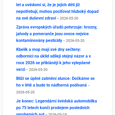
let a uvědomí si, že je jejich děti již
nepotřebují, mohou pociťovat hluboký dopad
na své duševní zdraví
– 2026-05-20
Zpráva evropských úřadů potvrzuje: hrozny,
jahody a pomeranče jsou ovoce nejvíce
kontaminovány pesticidy
– 2026-05-20
Kbelík a mop mají své dny sečteny:
odborníci na úklid sdílejí stejný názor a v
roce 2026 se přiklánějí k jeho vylepšené
verzi
– 2026-05-20
Blíží se úplné zatmění slunce: Dočkáme se
ho v létě a bude to nádherná podívaná
–
2026-05-20
Je konec: Legendární švédská automobilka
po 75 letech končí prodejem posledních
vyrobených aut
– 2026-05-19