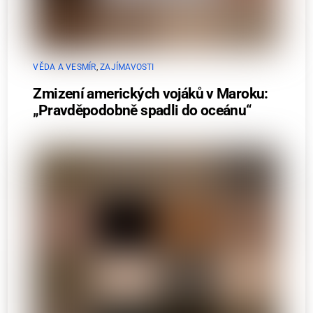
VĚDA A VESMÍR
,
ZAJÍMAVOSTI
Zmizení amerických vojáků v Maroku:
„Pravděpodobně spadli do oceánu“