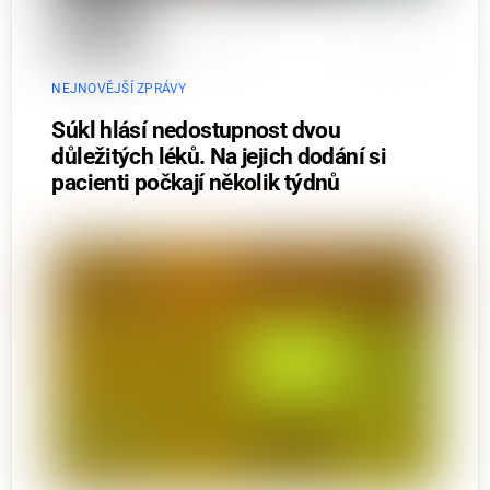
NEJNOVĚJŠÍ ZPRÁVY
Súkl hlásí nedostupnost dvou
důležitých léků. Na jejich dodání si
pacienti počkají několik týdnů