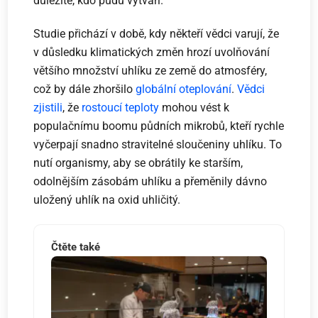
důležité, kdo půdu vytváří.
Studie přichází v době, kdy někteří vědci varují, že
v důsledku klimatických změn hrozí uvolňování
většího množství uhlíku ze země do atmosféry,
což by dále zhoršilo
globální oteplování
.
Vědci
zjistili
, že
rostoucí teploty
mohou vést k
populačnímu boomu půdních mikrobů, kteří rychle
vyčerpají snadno stravitelné sloučeniny uhlíku. To
nutí organismy, aby se obrátily ke starším,
odolnějším zásobám uhlíku a přeměnily dávno
uložený uhlík na oxid uhličitý.
Čtěte také