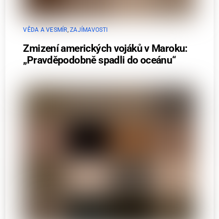
VĚDA A VESMÍR
,
ZAJÍMAVOSTI
Zmizení amerických vojáků v Maroku:
„Pravděpodobně spadli do oceánu“