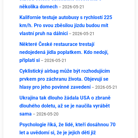
několika domech
– 2026-05-21
Kalifornie testuje autobusy s rychlostí 225
km/h. Pro svou zběsilou jízdu budou mít
vlastní pruh na dálnici
– 2026-05-21
Některé České restaurace trestají
nedojedená jídla poplatkem. Kdo nedojí,
připlatí si
– 2026-05-21
Cyklistický airbag může být rozhodujícím
prvkem pro záchranu života. Objevují se
hlasy pro jeho povinné zavedení
– 2026-05-21
Ukrajina tak dlouho žádala USA o zbraně
dlouhého doletu, až se je naučila vyrábět
sama
– 2026-05-20
Psychologie říká, že lidé, kteří dosáhnou 70
let a uvědomí si, že je jejich děti již