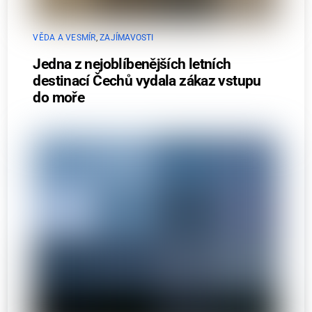
VĚDA A VESMÍR
,
ZAJÍMAVOSTI
Jedna z nejoblíbenějších letních
destinací Čechů vydala zákaz vstupu
do moře