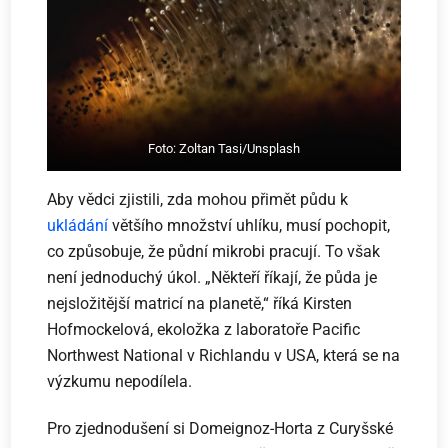
Foto: Zoltan Tasi/Unsplash
Aby vědci zjistili, zda mohou přimět půdu k
ukládání
většího množství uhlíku, musí pochopit,
co způsobuje, že půdní mikrobi pracují. To však
není jednoduchý úkol. „Někteří říkají, že půda je
nejsložitější matricí na planetě,“ říká Kirsten
Hofmockelová, ekoložka z laboratoře Pacific
Northwest National v Richlandu v USA, která se na
výzkumu nepodílela.
Pro zjednodušení si Domeignoz-Horta z Curyšské