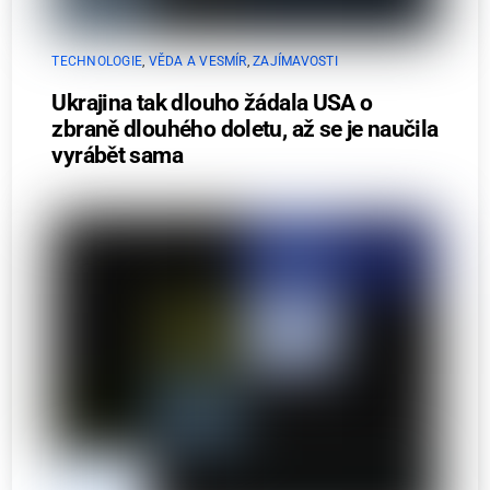
TECHNOLOGIE
,
VĚDA A VESMÍR
,
ZAJÍMAVOSTI
Ukrajina tak dlouho žádala USA o
zbraně dlouhého doletu, až se je naučila
vyrábět sama