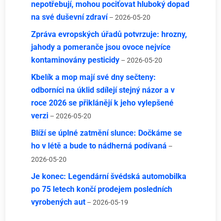
nepotřebují, mohou pociťovat hluboký dopad
na své duševní zdraví
– 2026-05-20
Zpráva evropských úřadů potvrzuje: hrozny,
jahody a pomeranče jsou ovoce nejvíce
kontaminovány pesticidy
– 2026-05-20
Kbelík a mop mají své dny sečteny:
odborníci na úklid sdílejí stejný názor a v
roce 2026 se přiklánějí k jeho vylepšené
verzi
– 2026-05-20
Blíží se úplné zatmění slunce: Dočkáme se
ho v létě a bude to nádherná podívaná
–
2026-05-20
Je konec: Legendární švédská automobilka
po 75 letech končí prodejem posledních
vyrobených aut
– 2026-05-19