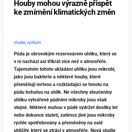
Houby mohou výrazně přispět
ke zmírnění klimatických změn
studie
,
výzkum
Půda je obrovským rezervoárem uhlíku, který se
v ní nachází asi třikrát více než v atmosféře.
Tajemstvím tohoto ukládání uhlíku jsou mikrobi,
jako jsou bakterie a některé houby, které
přeměňují mrtvou a rozkládající se hmotu na
půdu bohatou na uhlík. Ne všechny sloučeniny
uhlíku vytvářené půdními mikroby jsou však
stejné. Některé mohou v půdě vydržet desítky let
nebo dokonce staletí, zatímco jiné jsou mikroby
rychle spotřebovány a přeměněny na oxid
uhličitý, který se ztrácí v atmosféře. Nová studie