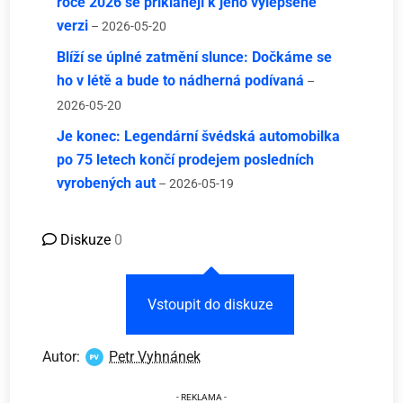
roce 2026 se přiklánějí k jeho vylepšené
verzi
– 2026-05-20
Blíží se úplné zatmění slunce: Dočkáme se
ho v létě a bude to nádherná podívaná
–
2026-05-20
Je konec: Legendární švédská automobilka
po 75 letech končí prodejem posledních
vyrobených aut
– 2026-05-19
Diskuze
0
Vstoupit do diskuze
Autor:
Petr Vyhnánek