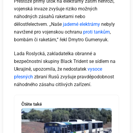
Přestože přímý útok na elektrárny zatím nehrozí,
vojenská invaze zvyšuje riziko možných
náhodných zásahů raketami nebo
dělostřelectvem. „Naše
jaderné elektrárny
nebyly
navržené pro vojenskou ochranu
proti tankům
,
bombám či raketám,“ řekl Dmytro Gumenyuk.
Lada Roslycká, zakladatelka obranné a
bezpečnostní skupiny Black Trident se sídlem na
Ukrajině, upozornila, že nedostatek
vysoce
přesných
zbraní Rusů zvyšuje pravděpodobnost
náhodného zásahu citlivých zařízení.
Čtěte také