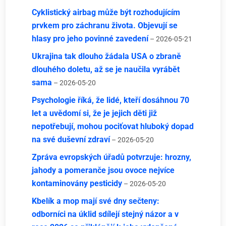
Cyklistický airbag může být rozhodujícím
prvkem pro záchranu života. Objevují se
hlasy pro jeho povinné zavedení
– 2026-05-21
Ukrajina tak dlouho žádala USA o zbraně
dlouhého doletu, až se je naučila vyrábět
sama
– 2026-05-20
Psychologie říká, že lidé, kteří dosáhnou 70
let a uvědomí si, že je jejich děti již
nepotřebují, mohou pociťovat hluboký dopad
na své duševní zdraví
– 2026-05-20
Zpráva evropských úřadů potvrzuje: hrozny,
jahody a pomeranče jsou ovoce nejvíce
kontaminovány pesticidy
– 2026-05-20
Kbelík a mop mají své dny sečteny:
odborníci na úklid sdílejí stejný názor a v