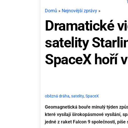
Domů
»
Nejnovější zprávy
»
Dramatické vi
satelity Starl
SpaceX hoří 
obězná dráha
,
satelity
,
SpaceX
Geomagnetická bouře minulý týden způsob
které vysílají širokopásmové vysílání, s
jedné z raket Falcon 9 společnosti, píše