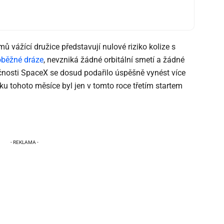
ů vážící družice představují nulové riziko kolize s
oběžné dráze
, nevzniká žádné orbitální smetí a žádné
nosti SpaceX se dosud podařilo úspěšně vynést více
tku tohoto měsíce byl jen v tomto roce třetím startem