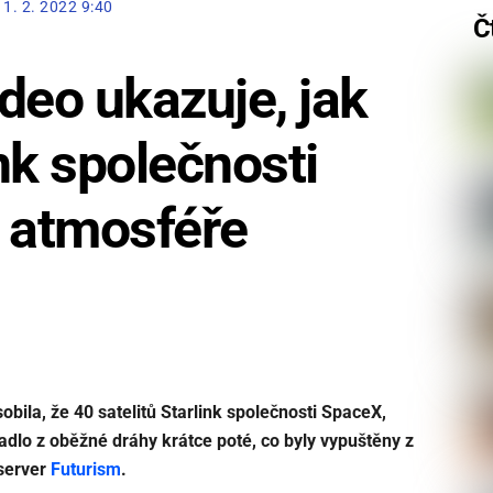
11. 2. 2022 9:40
Č
deo ukazuje, jak
ink společnosti
v atmosféře
ila, že 40 satelitů Starlink společnosti SpaceX,
padlo z oběžné dráhy krátce poté, co byly vypuštěny z
 server
Futurism
.