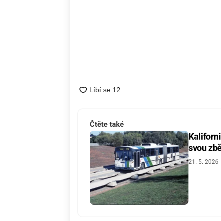
Čtěte také
Kaliforn
svou zbě
21. 5. 2026