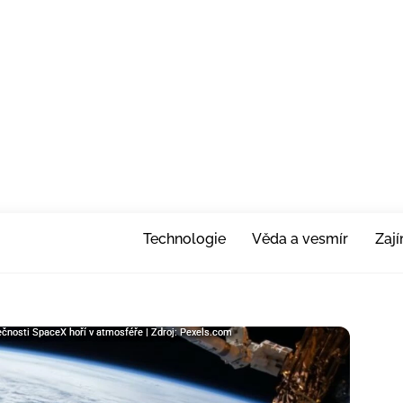
Technologie
Věda a vesmír
Zaj
lečnosti SpaceX hoří v atmosféře | Zdroj: Pexels.com
lečnosti SpaceX hoří v atmosféře | Zdroj: Pexels.com