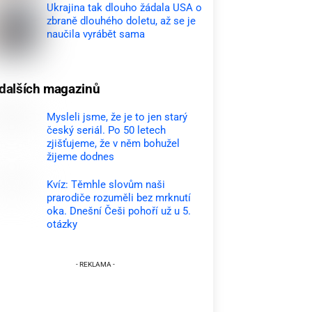
Ukrajina tak dlouho žádala USA o
zbraně dlouhého doletu, až se je
naučila vyrábět sama
dalších magazinů
Mysleli jsme, že je to jen starý
český seriál. Po 50 letech
zjišťujeme, že v něm bohužel
žijeme dodnes
Kvíz: Těmhle slovům naši
prarodiče rozuměli bez mrknutí
oka. Dnešní Češi pohoří už u 5.
otázky