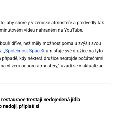
 to, aby shořely v zemské atmosféře a předvedly tak
tříminutovém videu nahraném na YouTube.
bouří dříve, než měly možnost pomalu zvýšit svou
y
. „
Společnost SpaceX
umisťuje své družice na tyto
 případě, kdy některá družice neprojde počátečními
na vlivem odporu atmosféry,“ uvádí se v aktualizaci
restaurace trestají nedojedená jídla
nedojí, připlatí si