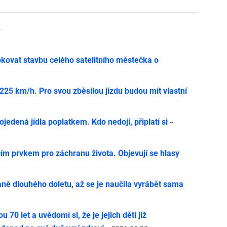
y
ovat stavbu celého satelitního městečka o
í 225 km/h. Pro svou zběsilou jízdu budou mít vlastní
jedená jídla poplatkem. Kdo nedojí, připlatí si
–
cím prvkem pro záchranu života. Objevují se hlasy
1
ně dlouhého doletu, až se je naučila vyrábět sama
u 70 let a uvědomí si, že je jejich děti již