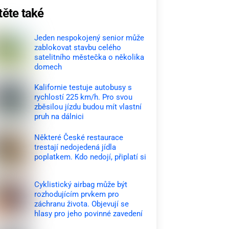
těte také
Jeden nespokojený senior může
zablokovat stavbu celého
satelitního městečka o několika
domech
Kalifornie testuje autobusy s
rychlostí 225 km/h. Pro svou
zběsilou jízdu budou mít vlastní
pruh na dálnici
Některé České restaurace
trestají nedojedená jídla
poplatkem. Kdo nedojí, připlatí si
Cyklistický airbag může být
rozhodujícím prvkem pro
záchranu života. Objevují se
hlasy pro jeho povinné zavedení