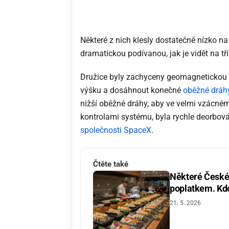
Některé z nich klesly dostatečně nízko na
dramatickou podívanou, jak je vidět na 
Družice byly zachyceny geomagnetickou 
výšku a dosáhnout konečné
oběžné dráh
nižší oběžné dráhy, aby ve velmi vzácném
kontrolami systému, byla rychle deorbová
společnosti SpaceX
.
Čtěte také
Některé České 
poplatkem. Kdo 
21. 5. 2026