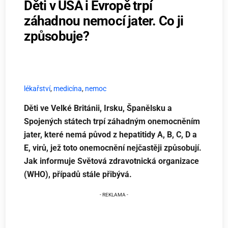
Děti v USA i Evropě trpí
záhadnou nemocí jater. Co ji
způsobuje?
lékařství
,
medicína
,
nemoc
Děti ve Velké Británii, Irsku, Španělsku a
Spojených státech trpí záhadným onemocněním
jater, které nemá původ z hepatitidy A, B, C, D a
E, virů, jež toto onemocnění nejčastěji způsobují.
Jak informuje Světová zdravotnická organizace
(WHO), případů stále přibývá.