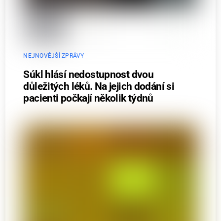
NEJNOVĚJŠÍ ZPRÁVY
Súkl hlásí nedostupnost dvou
důležitých léků. Na jejich dodání si
pacienti počkají několik týdnů