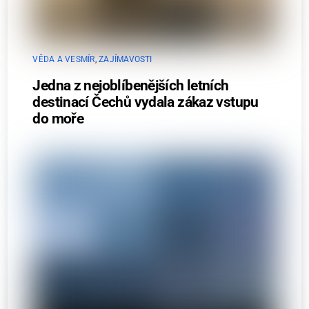
VĚDA A VESMÍR
,
ZAJÍMAVOSTI
Jedna z nejoblíbenějších letních
destinací Čechů vydala zákaz vstupu
do moře