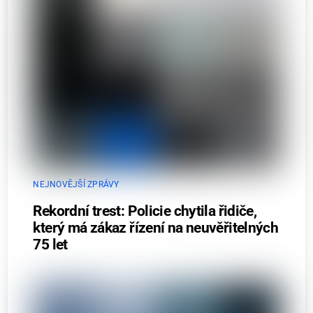
NEJNOVĚJŠÍ ZPRÁVY
Rekordní trest: Policie chytila řidiče,
který má zákaz řízení na neuvěřitelných
75 let