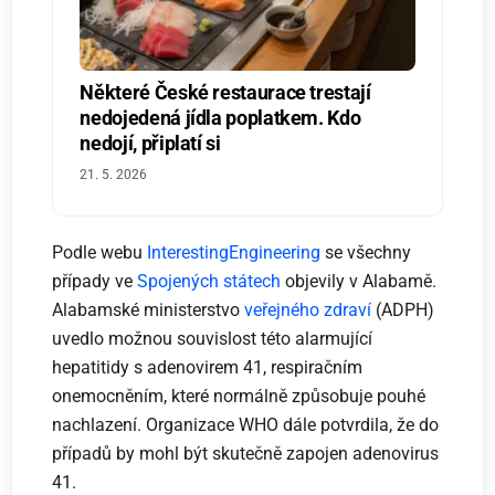
Některé České restaurace trestají
nedojedená jídla poplatkem. Kdo
nedojí, připlatí si
21. 5. 2026
Podle webu
InterestingEngineering
se všechny
případy ve
Spojených státech
objevily v Alabamě.
Alabamské ministerstvo
veřejného zdraví
(ADPH)
uvedlo možnou souvislost této alarmující
hepatitidy s adenovirem 41, respiračním
onemocněním, které normálně způsobuje pouhé
nachlazení. Organizace WHO dále potvrdila, že do
případů by mohl být skutečně zapojen adenovirus
41.