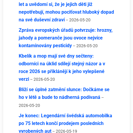
let a uvědomí si, že je jejich děti již
nepotřebují, mohou pociťovat hluboký dopad
na své duševní zdraví
– 2026-05-20
Zpráva evropských úřadů potvrzuje: hrozny,
jahody a pomeranče jsou ovoce nejvíce
kontaminovány pesticidy
– 2026-05-20
Kbelík a mop mají své dny sečteny:
odborníci na úklid sdílejí stejný názor a v
roce 2026 se přiklánějí k jeho vylepšené
verzi
– 2026-05-20
Blíží se úplné zatmění slunce: Dočkáme se
ho v létě a bude to nádherná podívaná
–
2026-05-20
Je konec: Legendární švédská automobilka
po 75 letech končí prodejem posledních
vyrobených aut
– 2026-05-19