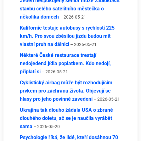
Jeden nespokojený senior může zablokovat
stavbu celého satelitního městečka o
několika domech
– 2026-05-21
Kalifornie testuje autobusy s rychlostí 225
km/h. Pro svou zběsilou jízdu budou mít
vlastní pruh na dálnici
– 2026-05-21
Některé České restaurace trestají
nedojedená jídla poplatkem. Kdo nedojí,
připlatí si
– 2026-05-21
Cyklistický airbag může být rozhodujícím
prvkem pro záchranu života. Objevují se
hlasy pro jeho povinné zavedení
– 2026-05-21
Ukrajina tak dlouho žádala USA o zbraně
dlouhého doletu, až se je naučila vyrábět
sama
– 2026-05-20
Psychologie říká, že lidé, kteří dosáhnou 70