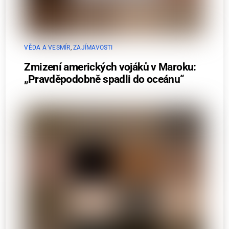
VĚDA A VESMÍR
,
ZAJÍMAVOSTI
Zmizení amerických vojáků v Maroku:
„Pravděpodobně spadli do oceánu“