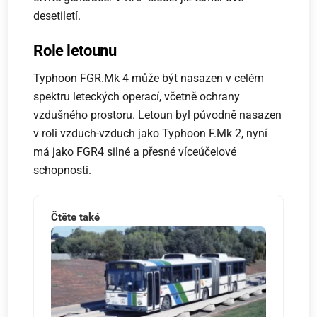
desetiletí.
Role letounu
Typhoon FGR.Mk 4 může být nasazen v celém
spektru leteckých operací, včetně ochrany
vzdušného prostoru. Letoun byl původně nasazen
v roli vzduch-vzduch jako Typhoon F.Mk 2, nyní
má jako FGR4 silné a přesné víceúčelové
schopnosti.
Čtěte také