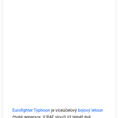
Eurofighter Typhoon
je víceúčelový
bojový letoun
čtvrté generace. V RAF slouží již téměř dvě