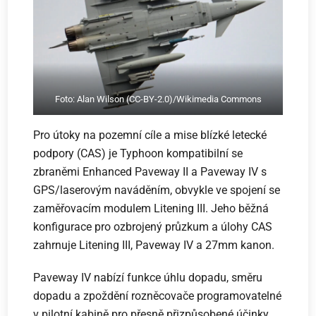
Foto: Alan Wilson (CC-BY-2.0)/Wikimedia Commons
Pro útoky na pozemní cíle a mise blízké letecké
podpory (CAS) je Typhoon kompatibilní se
zbraněmi Enhanced Paveway II a Paveway IV s
GPS/laserovým naváděním, obvykle ve spojení se
zaměřovacím modulem Litening III. Jeho běžná
konfigurace pro ozbrojený průzkum a úlohy CAS
zahrnuje Litening III, Paveway IV a 27mm kanon.
Paveway IV nabízí funkce úhlu dopadu, směru
dopadu a zpoždění rozněcovače programovatelné
v pilotní kabině pro přesně přizpůsobené účinky