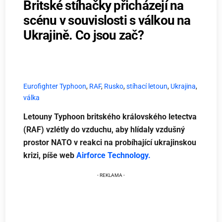
Britské stíhačky přicházejí na
scénu v souvislosti s válkou na
Ukrajině. Co jsou zač?
Eurofighter Typhoon
,
RAF
,
Rusko
,
stíhací letoun
,
Ukrajina
,
válka
Letouny Typhoon britského královského letectva
(RAF) vzlétly do vzduchu, aby hlídaly vzdušný
prostor NATO v reakci na probíhající ukrajinskou
krizi, píše web
Airforce Technology.