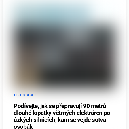
TECHNOLOGIE
Podívejte, jak se přepravují 90 metrů
dlouhé lopatky větrných elektráren po
úzkých silnicích, kam se vejde sotva
osobák