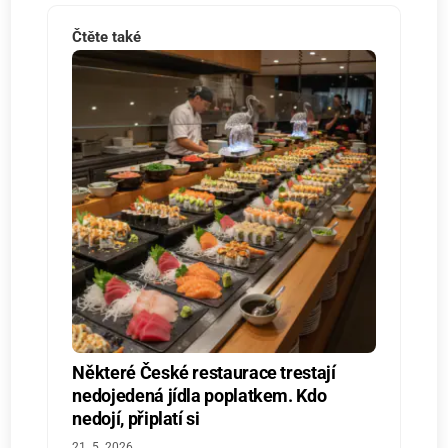
Čtěte také
Některé České restaurace trestají
nedojedená jídla poplatkem. Kdo
nedojí, připlatí si
21. 5. 2026