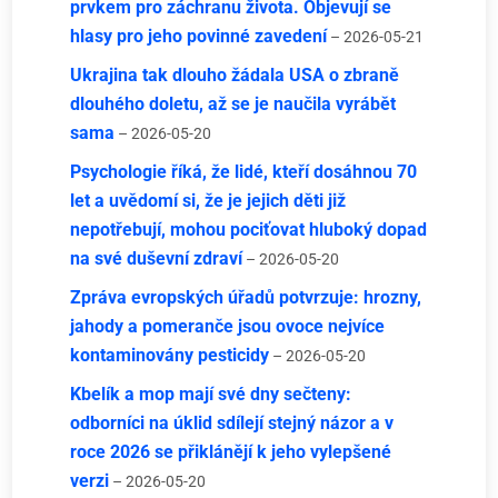
prvkem pro záchranu života. Objevují se
hlasy pro jeho povinné zavedení
– 2026-05-21
Ukrajina tak dlouho žádala USA o zbraně
dlouhého doletu, až se je naučila vyrábět
sama
– 2026-05-20
Psychologie říká, že lidé, kteří dosáhnou 70
let a uvědomí si, že je jejich děti již
nepotřebují, mohou pociťovat hluboký dopad
na své duševní zdraví
– 2026-05-20
Zpráva evropských úřadů potvrzuje: hrozny,
jahody a pomeranče jsou ovoce nejvíce
kontaminovány pesticidy
– 2026-05-20
Kbelík a mop mají své dny sečteny:
odborníci na úklid sdílejí stejný názor a v
roce 2026 se přiklánějí k jeho vylepšené
verzi
– 2026-05-20