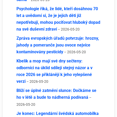
Psychologie říká, že lidé, kteří dosáhnou 70
let a uvědomí si, že je jejich děti již
nepotřebují, mohou pociťovat hluboký dopad
na své duševní zdraví
– 2026-05-20
Zpráva evropských úřadů potvrzuje: hrozny,
jahody a pomeranče jsou ovoce nejvíce
kontaminovány pesticidy
– 2026-05-20
Kbelík a mop mají své dny sečteny:
odborníci na úklid sdílejí stejný názor a v
roce 2026 se přiklánějí k jeho vylepšené
verzi
– 2026-05-20
Blíží se úplné zatmění slunce: Dočkáme se
ho v létě a bude to nádherná podívaná
–
2026-05-20
Je konec: Legendární švédská automobilka