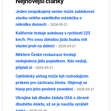
Nejnovější články
Jeden nespokojený senior může zablokovat
stavbu celého satelitního městečka o
několika domech
– 2026-05-21
Kalifornie testuje autobusy s rychlostí 225
km/h. Pro svou zběsilou jízdu budou mít
vlastní pruh na dálnici
– 2026-05-21
Některé České restaurace trestají
nedojedená jídla poplatkem. Kdo nedojí,
připlatí si
– 2026-05-21
Cyklistický airbag může být rozhodujícím
prvkem pro záchranu života. Objevují se
hlasy pro jeho povinné zavedení
– 2026-05-21
Ukrajina tak dlouho žádala USA o zbraně
dlouhého doletu, až se je naučila vyrábět
sama
– 2026-05-20