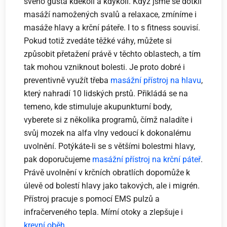
svého gusta kdekoli a kdykoli. Když jsme se dotkli
masáží namožených svalů a relaxace, zmíníme i
masáže hlavy a krční páteře. I to s fitness souvisí.
Pokud totiž zvedáte těžké váhy, můžete si
způsobit přetažení právě v těchto oblastech, a tím
tak mohou vzniknout bolesti. Je proto dobré i
preventivně využít třeba
masážní přístroj na hlavu
,
který nahradí 10 lidských prstů. Přikládá se na
temeno, kde stimuluje akupunkturní body,
vyberete si z několika programů, čímž naladíte i
svůj mozek na alfa vlny vedoucí k dokonalému
uvolnění. Potýkáte-li se s většími bolestmi hlavy,
pak doporučujeme
masážní přístroj na krční páteř
.
Právě uvolnění v krčních obratlích dopomůže k
úlevě od bolestí hlavy jako takových, ale i migrén.
Přístroj pracuje s pomocí EMS pulzů a
infračerveného tepla. Mírní otoky a zlepšuje i
krevní oběh
.