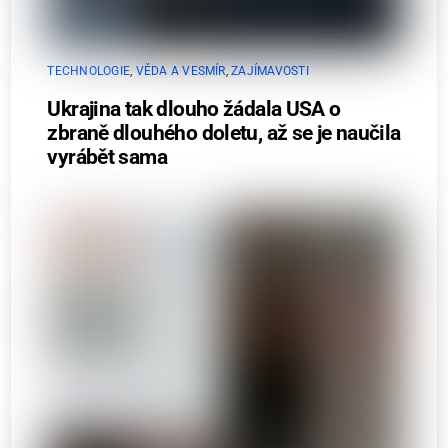
TECHNOLOGIE
,
VĚDA A VESMÍR
,
ZAJÍMAVOSTI
Ukrajina tak dlouho žádala USA o
zbraně dlouhého doletu, až se je naučila
vyrábět sama