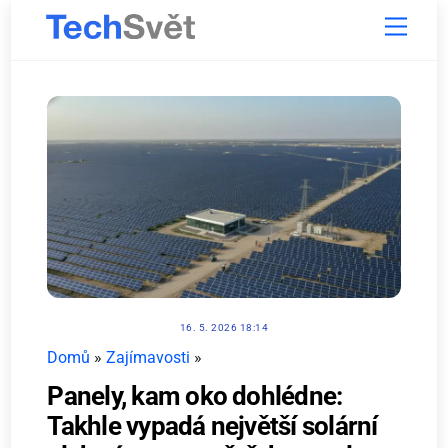
Skip
Menu
to
content
16. 5. 2026 18:14
Domů
»
Zajímavosti
»
Panely, kam oko dohlédne:
Takhle vypadá největší solární