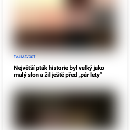
ZAJÍMAVOSTI
Největší pták historie byl velký jako
malý slon a žil ještě před „pár lety“