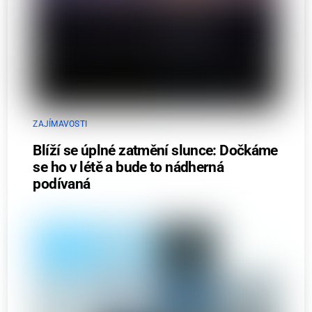
ZAJÍMAVOSTI
Blíží se úplné zatmění slunce: Dočkáme
se ho v létě a bude to nádherná
podívaná