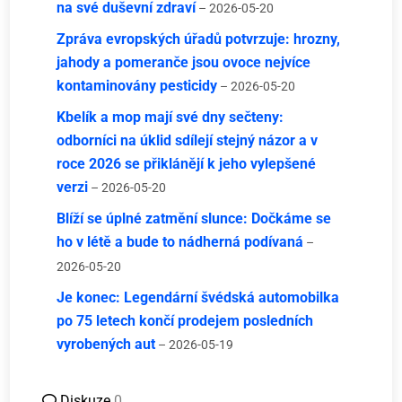
na své duševní zdraví
– 2026-05-20
Zpráva evropských úřadů potvrzuje: hrozny,
jahody a pomeranče jsou ovoce nejvíce
kontaminovány pesticidy
– 2026-05-20
Kbelík a mop mají své dny sečteny:
odborníci na úklid sdílejí stejný názor a v
roce 2026 se přiklánějí k jeho vylepšené
verzi
– 2026-05-20
Blíží se úplné zatmění slunce: Dočkáme se
ho v létě a bude to nádherná podívaná
–
2026-05-20
Je konec: Legendární švédská automobilka
po 75 letech končí prodejem posledních
vyrobených aut
– 2026-05-19
Diskuze
0