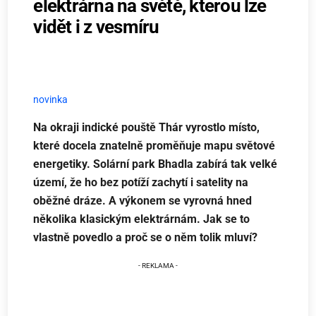
elektrárna na světě, kterou lze
vidět i z vesmíru
novinka
Na okraji indické pouště Thár vyrostlo místo,
které docela znatelně proměňuje mapu světové
energetiky. Solární park Bhadla zabírá tak velké
území, že ho bez potíží zachytí i satelity na
oběžné dráze. A výkonem se vyrovná hned
několika klasickým elektrárnám. Jak se to
vlastně povedlo a proč se o něm tolik mluví?