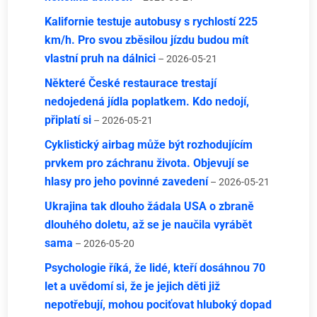
Kalifornie testuje autobusy s rychlostí 225
km/h. Pro svou zběsilou jízdu budou mít
vlastní pruh na dálnici
– 2026-05-21
Některé České restaurace trestají
nedojedená jídla poplatkem. Kdo nedojí,
připlatí si
– 2026-05-21
Cyklistický airbag může být rozhodujícím
prvkem pro záchranu života. Objevují se
hlasy pro jeho povinné zavedení
– 2026-05-21
Ukrajina tak dlouho žádala USA o zbraně
dlouhého doletu, až se je naučila vyrábět
sama
– 2026-05-20
Psychologie říká, že lidé, kteří dosáhnou 70
let a uvědomí si, že je jejich děti již
nepotřebují, mohou pociťovat hluboký dopad