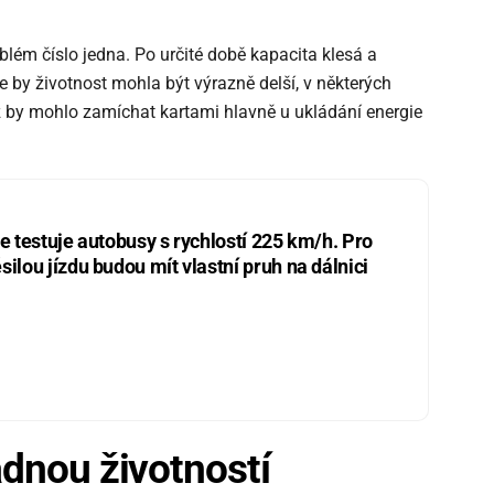
blém číslo jedna. Po určité době kapacita klesá a
že by životnost mohla být výrazně delší, v některých
už by mohlo zamíchat kartami hlavně u ukládání energie
ie testuje autobusy s rychlostí 225 km/h. Pro
silou jízdu budou mít vlastní pruh na dálnici
ádnou životností