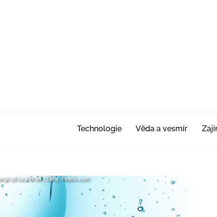
Technologie
Věda a vesmír
Zaj
gii až na 299 let | Zdroj: Pexels.com