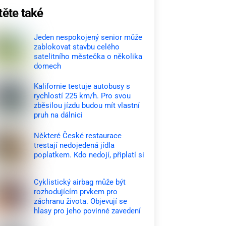
těte také
Jeden nespokojený senior může
zablokovat stavbu celého
satelitního městečka o několika
domech
Kalifornie testuje autobusy s
rychlostí 225 km/h. Pro svou
zběsilou jízdu budou mít vlastní
pruh na dálnici
Některé České restaurace
trestají nedojedená jídla
poplatkem. Kdo nedojí, připlatí si
Cyklistický airbag může být
rozhodujícím prvkem pro
záchranu života. Objevují se
hlasy pro jeho povinné zavedení