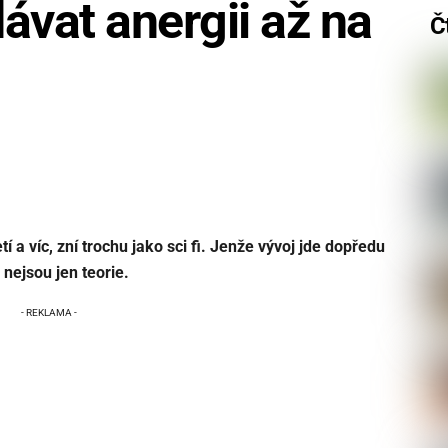
ávat anergii až na
Č
tí a víc, zní trochu jako sci fi. Jenže vývoj jde dopředu
nejsou jen teorie.