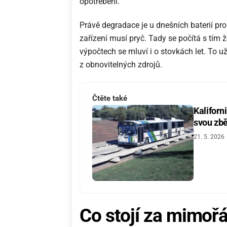
opotřebení.
Právě degradace je u dnešních baterií pro
zařízení musí pryč. Tady se počítá s tím 
výpočtech se mluví i o stovkách let. To 
z obnovitelných zdrojů.
Čtěte také
Kaliforn
svou zbě
21. 5. 2026
Co stojí za mimoř