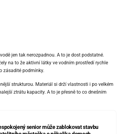
e vodě jen tak nerozpadnou. A to je dost podstatné.
ely na to že aktivní látky ve vodním prostředí rychle
bo zásadité podmínky.
lnější strukturou. Materiál si drží vlastnosti i po velkém
lejší ztrátu kapacity. A to je přesně to co dnešním
espokojený senior může zablokovat stavbu
atelitního městečka o několika domech