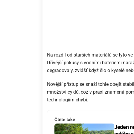
Na rozdíl od starších materiálů se tyto v
Dřívější pokusy s vodními bateriemi naráž
degradovaly, zvlášť když šlo o kyselé ne
Novější přístup se snaží tohle obejít stabi
množství cyklů, což v praxi znamená poma
technologiím chybí.
Čtěte také
Jeden n
celého s