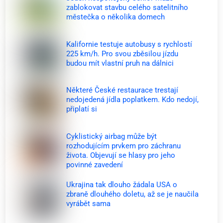
zablokovat stavbu celého satelitního
městečka o několika domech
Kalifornie testuje autobusy s rychlostí
225 km/h. Pro svou zběsilou jízdu
budou mít vlastní pruh na dálnici
Některé České restaurace trestají
nedojedená jídla poplatkem. Kdo nedojí,
připlatí si
Cyklistický airbag může být
rozhodujícím prvkem pro záchranu
života. Objevují se hlasy pro jeho
povinné zavedení
Ukrajina tak dlouho žádala USA o
zbraně dlouhého doletu, až se je naučila
vyrábět sama