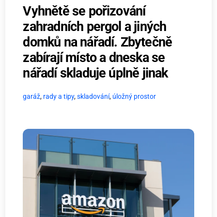
Vyhnětě se pořizování
zahradních pergol a jiných
domků na nářadí. Zbytečně
zabírají místo a dneska se
nářadí skladuje úplně jinak
garáž
,
rady a tipy
,
skladování
,
úložný prostor