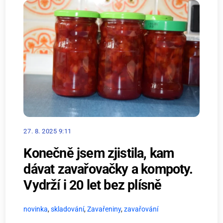
27. 8. 2025 9:11
Konečně jsem zjistila, kam
dávat zavařovačky a kompoty.
Vydrží i 20 let bez plísně
novinka
,
skladování
,
Zavařeniny
,
zavařování