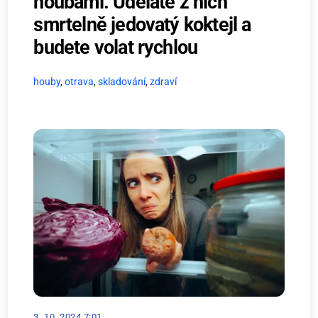
houbami. Uděláte z nich
smrtelně jedovatý koktejl a
budete volat rychlou
houby
,
otrava
,
skladování
,
zdraví
3. 10. 2024 7:01