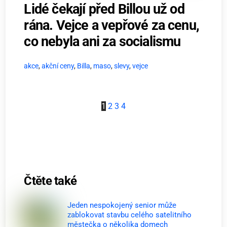
Lidé čekají před Billou už od
rána. Vejce a vepřové za cenu,
co nebyla ani za socialismu
akce
,
akční ceny
,
Billa
,
maso
,
slevy
,
vejce
1
2
3
4
Čtěte také
Jeden nespokojený senior může
zablokovat stavbu celého satelitního
městečka o několika domech