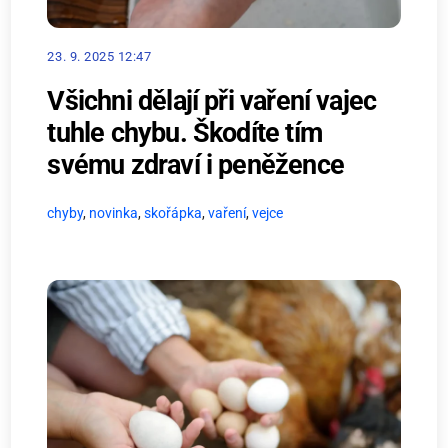
23. 9. 2025 12:47
Všichni dělají při vaření vajec
tuhle chybu. Škodíte tím
svému zdraví i peněžence
chyby
,
novinka
,
skořápka
,
vaření
,
vejce