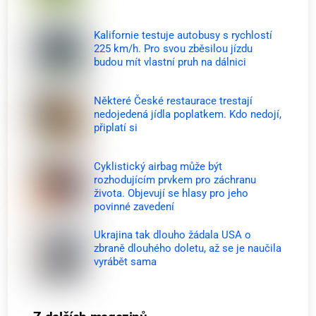
Kalifornie testuje autobusy s rychlostí
225 km/h. Pro svou zběsilou jízdu
budou mít vlastní pruh na dálnici
Některé České restaurace trestají
nedojedená jídla poplatkem. Kdo nedojí,
připlatí si
Cyklistický airbag může být
rozhodujícím prvkem pro záchranu
života. Objevují se hlasy pro jeho
povinné zavedení
Ukrajina tak dlouho žádala USA o
zbraně dlouhého doletu, až se je naučila
vyrábět sama