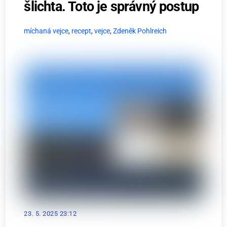
šlichta. Toto je správný postup
míchaná vejce
,
recept
,
vejce
,
Zdeněk Pohlreich
23. 5. 2025 23:12