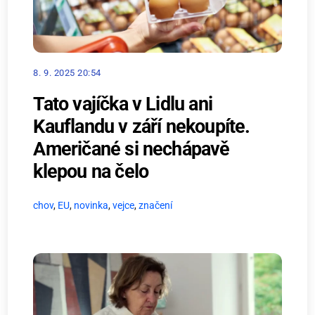
8. 9. 2025 20:54
Tato vajíčka v Lidlu ani
Kauflandu v září nekoupíte.
Američané si nechápavě
klepou na čelo
chov
,
EU
,
novinka
,
vejce
,
značení