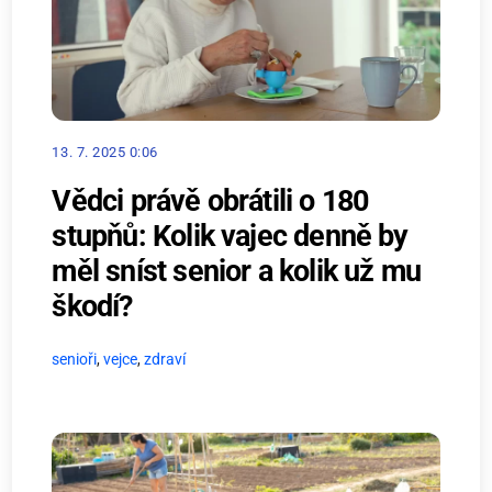
13. 7. 2025 0:06
Vědci právě obrátili o 180
stupňů: Kolik vajec denně by
měl sníst senior a kolik už mu
škodí?
senioři
,
vejce
,
zdraví