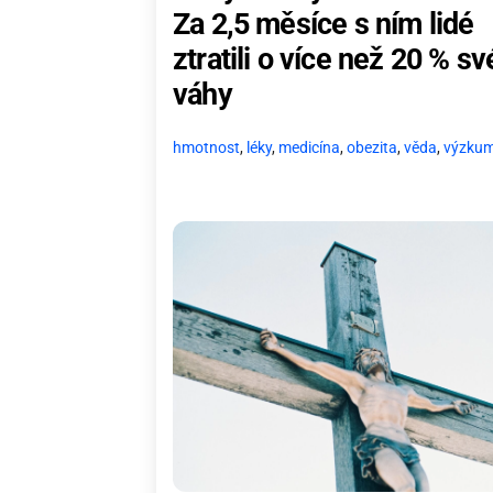
Za 2,5 měsíce s ním lidé
ztratili o více než 20 % sv
váhy
hmotnost
,
léky
,
medicína
,
obezita
,
věda
,
výzku