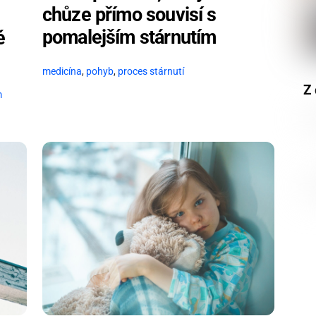
chůze přímo souvisí s
pomalejším stárnutím
é
medicína
,
pohyb
,
proces stárnutí
Z 
m