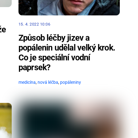
15. 4. 2022 10:06
že
Způsob léčby jizev a
popálenin udělal velký krok.
Co je speciální vodní
paprsek?
medicína
,
nová léčba
,
popáleniny