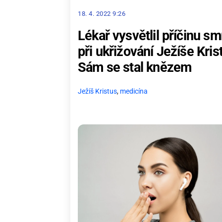
18. 4. 2022 9:26
Lékař vysvětlil příčinu sm
při ukřižování Ježíše Kris
Sám se stal knězem
Ježíš Kristus
,
medicína