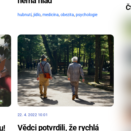
nemá hlad
Č
hubnutí
,
jídlo
,
medicína
,
obezita
,
psychologie
22. 4. 2022 10:01
Vědci potvrdili, že rychlá
u!