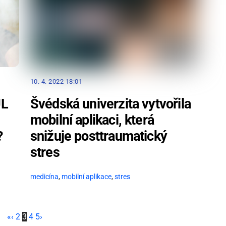
10. 4. 2022 18:01
Švédská univerzita vytvořila
UL
mobilní aplikaci, která
snižuje posttraumatický
?
stres
medicína
,
mobilní aplikace
,
stres
«
‹
2
3
4
5
›