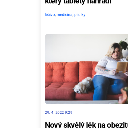
který tablety nahradí
léčivo
,
medicína
,
pilulky
29. 4. 2022 9:29
Nový skvělý lék na obezit