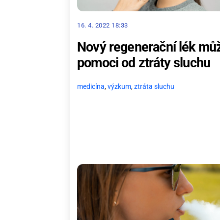
16. 4. 2022 18:33
Nový regenerační lék mů
pomoci od ztráty sluchu
medicína
,
výzkum
,
ztráta sluchu