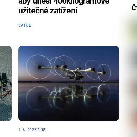
aby unesl 400kilogramové
Č
užitečné zatížení
eVTOL
1. 6. 2022 8:35