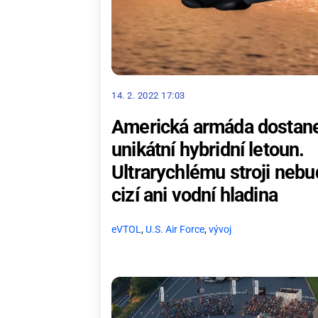
14. 2. 2022 17:03
Americká armáda dostan
unikátní hybridní letoun.
Ultrarychlému stroji neb
cizí ani vodní hladina
eVTOL
,
U.S. Air Force
,
vývoj