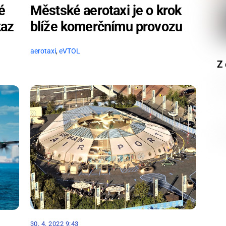
é
Městské aerotaxi je o krok
kaz
blíže komerčnímu provozu
aerotaxi
,
eVTOL
Z 
30. 4. 2022 9:43