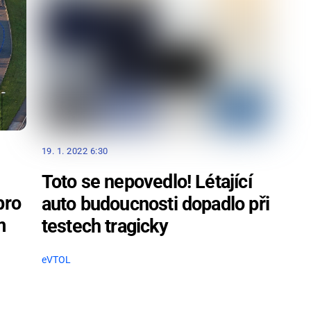
19. 1. 2022 6:30
Toto se nepovedlo! Létající
pro
auto budoucnosti dopadlo při
m
testech tragicky
eVTOL