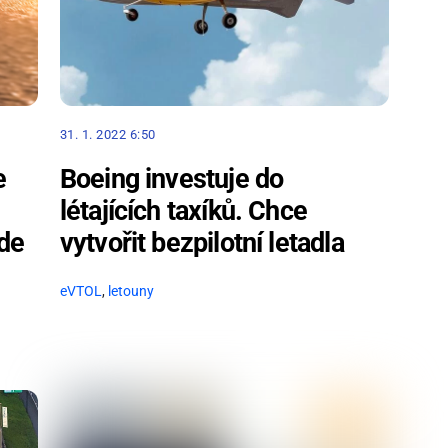
31. 1. 2022 6:50
e
Boeing investuje do
létajících taxíků. Chce
ude
vytvořit bezpilotní letadla
eVTOL
,
letouny