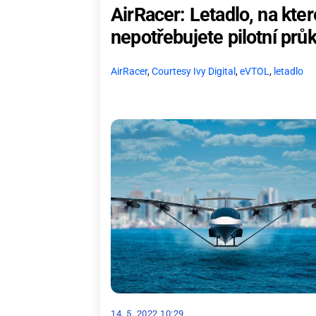
AirRacer: Letadlo, na kter
nepotřebujete pilotní prů
AirRacer
,
Courtesy Ivy Digital
,
eVTOL
,
letadlo
14. 5. 2022 10:29