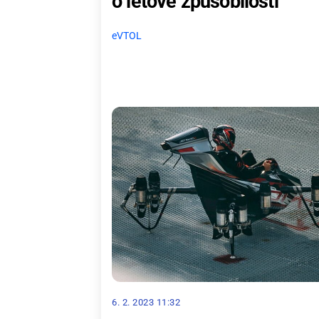
o letové způsobilosti
eVTOL
6. 2. 2023 11:32