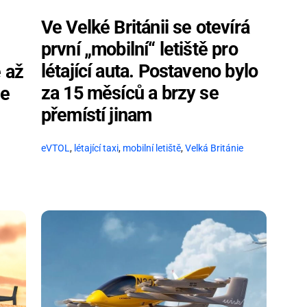
Ve Velké Británii se otevírá
první „mobilní“ letiště pro
létající auta. Postaveno bylo
 až
za 15 měsíců a brzy se
se
přemístí jinam
eVTOL
,
létající taxi
,
mobilní letiště
,
Velká Británie