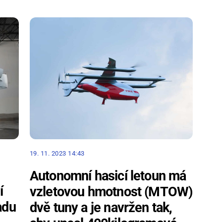
19. 11. 2023 14:43
Autonomní hasicí letoun má
í
vzletovou hmotnost (MTOW)
adu
dvě tuny a je navržen tak,