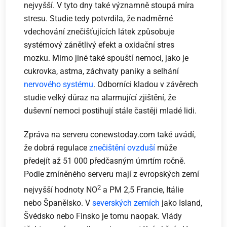
nejvyšší. V tyto dny také významně stoupá míra
stresu. Studie tedy potvrdila, že nadměrné
vdechování znečišťujících látek způsobuje
systémový zánětlivý efekt a oxidační stres
mozku. Mimo jiné také spouští nemoci, jako je
cukrovka, astma, záchvaty paniky a selhání
nervového systému
. Odborníci kladou v závěrech
studie velký důraz na alarmující zjištění, že
duševní nemoci postihují stále častěji mladé lidi.
Zpráva na serveru conewstoday.com také uvádí,
že dobrá regulace
znečištění ovzduší
může
předejít až 51 000 předčasným úmrtím ročně.
Podle zmíněného serveru mají z evropských zemí
2
nejvyšší hodnoty NO
a PM 2,5 Francie, Itálie
nebo Španělsko. V
severských zemích
jako Island,
Švédsko nebo Finsko je tomu naopak. Vlády