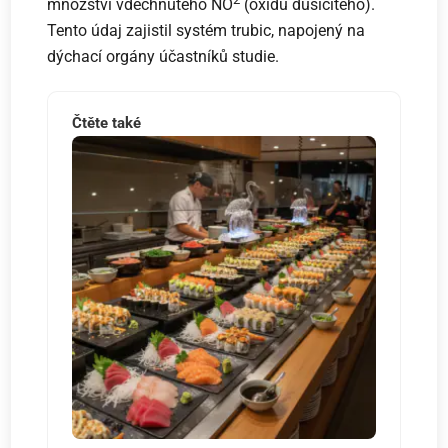
množství vdechnutého NO
(oxidu dusičitého).
Tento údaj zajistil systém trubic, napojený na
dýchací orgány účastníků studie.
Čtěte také