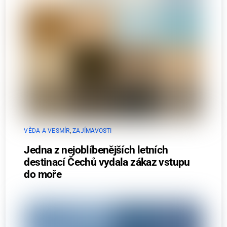
VĚDA A VESMÍR
,
ZAJÍMAVOSTI
Jedna z nejoblíbenějších letních
destinací Čechů vydala zákaz vstupu
do moře