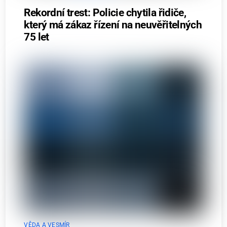
Rekordní trest: Policie chytila řidiče,
který má zákaz řízení na neuvěřitelných
75 let
VĚDA A VESMÍR