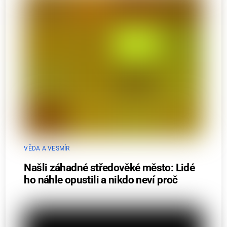
VĚDA A VESMÍR
Našli záhadné středověké město: Lidé
ho náhle opustili a nikdo neví proč