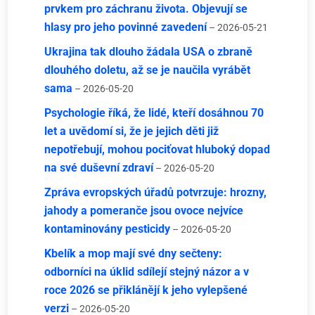
prvkem pro záchranu života. Objevují se
hlasy pro jeho povinné zavedení
– 2026-05-21
Ukrajina tak dlouho žádala USA o zbraně
dlouhého doletu, až se je naučila vyrábět
sama
– 2026-05-20
Psychologie říká, že lidé, kteří dosáhnou 70
let a uvědomí si, že je jejich děti již
nepotřebují, mohou pociťovat hluboký dopad
na své duševní zdraví
– 2026-05-20
Zpráva evropských úřadů potvrzuje: hrozny,
jahody a pomeranče jsou ovoce nejvíce
kontaminovány pesticidy
– 2026-05-20
Kbelík a mop mají své dny sečteny:
odborníci na úklid sdílejí stejný názor a v
roce 2026 se přiklánějí k jeho vylepšené
verzi
– 2026-05-20