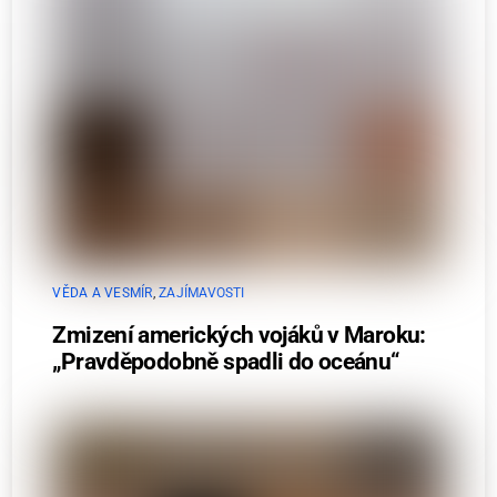
VĚDA A VESMÍR
,
ZAJÍMAVOSTI
Zmizení amerických vojáků v Maroku:
„Pravděpodobně spadli do oceánu“