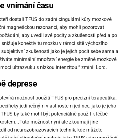
še vnímání času
kteří dostali TFUS do zadní cingulární kůry mozkové
kční magnetickou rezonanci, aby mohli pozorovat
požádáni, aby uvedli své pocity a zkušenosti před a po
ie snižuje konektivitu mozku v rámci sítě výchozího
subjektivní zkušenosti jako je jejich pocit sebe sama a
oužíváte minimální množství energie ke změně mozkové
mocí ultrazvuku s nízkou intenzitou.“ zmínil Lord.
bě deprese
otevírá možnost použití TFUS pro precizní terapeutika,
ecificky jedinečným vlastnostem jedince, jako je jeho
í. TFUS by také mohl být potenciálně použit k léčbě
kostem. „Tuto možnost nyní ale zkoumají jiné
zdíl od neurozobrazovacích technik, kde můžete
zatěžující stimulační nástroje jako TFUS vám umožňují