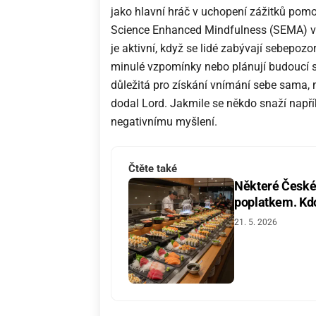
jako hlavní hráč v uchopení zážitků pomoc
Science Enhanced Mindfulness (SEMA) v u
je aktivní, když se lidé zabývají sebepozo
minulé vzpomínky nebo plánují budoucí sc
důležitá pro získání vnímání sebe sama,
dodal Lord. Jakmile se někdo snaží napří
negativnímu myšlení.
Čtěte také
Některé České 
poplatkem. Kdo 
21. 5. 2026