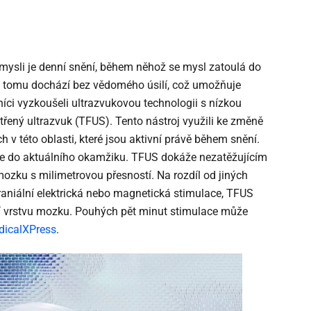
mysli je denní snění, během něhož se mysl zatoulá do
k tomu dochází bez vědomého úsilí, což umožňuje
mníci vyzkoušeli ultrazvukovou technologii s nízkou
třený ultrazvuk (TFUS). Tento nástroj využili ke změně
v této oblasti, které jsou aktivní právě během snění.
se do aktuálního okamžiku. TFUS dokáže nezatěžujícím
ozku s milimetrovou přesností. Na rozdíl od jiných
raniální elektrická nebo magnetická stimulace, TFUS
í vrstvu mozku. Pouhých pět minut stimulace může
dicalXPress
.