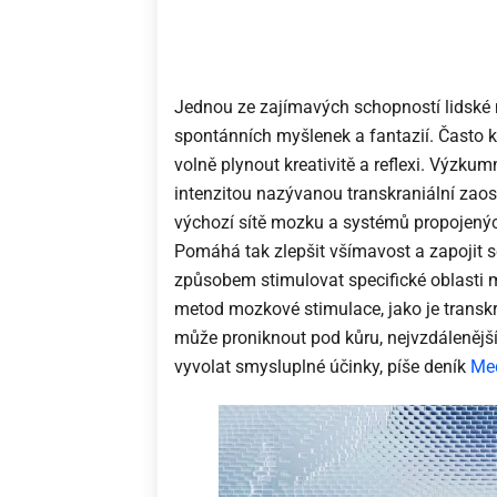
Jednou ze zajímavých schopností lidské 
spontánních myšlenek a fantazií. Často 
volně plynout kreativitě a reflexi. Výzku
intenzitou nazývanou transkraniální zaos
výchozí sítě mozku a systémů propojených 
Pomáhá tak zlepšit všímavost a zapojit 
způsobem stimulovat specifické oblasti m
metod mozkové stimulace, jako je transk
může proniknout pod kůru, nejvzdálenějš
vyvolat smysluplné účinky, píše deník
Me