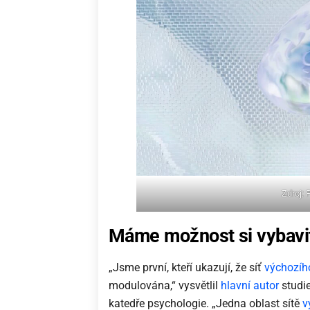
Zdroj:
Máme možnost si vybavit
„Jsme první, kteří ukazují, že síť
výchozíh
modulována,“ vysvětlil
hlavní autor
studie
katedře psychologie. „Jedna oblast sítě
v