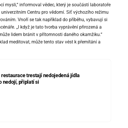
í mysli,“ informoval vědec, který je součástí laboratoře
niverzitním Centru pro vědomí. Síť výchozího režimu
rováním. Vnoří se tak například do příběhu, vybavují si
énáře. „I když je tato tvorba vyprávění přirozená a
 může lidem bránit v přítomnosti daného okamžiku.“
klad meditovat, může tento stav vést k přemítání a
restaurace trestají nedojedená jídla
nedojí, připlatí si