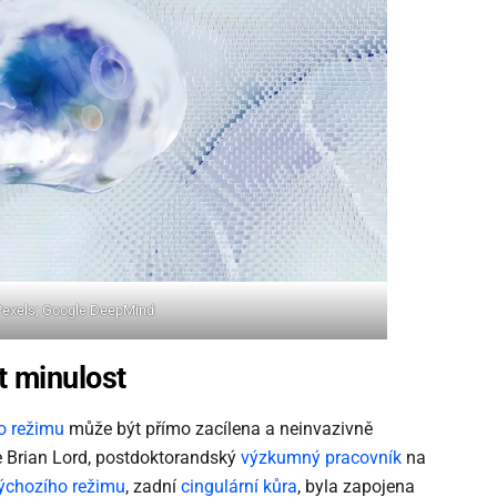
 Pexels; Google DeepMind
 minulost
o režimu
může být přímo zacílena a neinvazivně
 Brian Lord, postdoktorandský
výzkumný pracovník
na
ýchozího režimu
, zadní
cingulární kůra
, byla zapojena