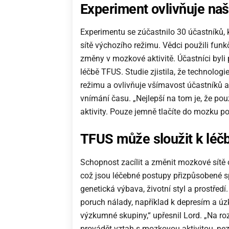
Experiment ovlivňuje na
Experimentu se zúčastnilo 30 účastníků, 
sítě výchozího režimu. Vědci použili fun
změny v mozkové aktivitě. Účastníci byli 
léčbě TFUS. Studie zjistila, že technolog
režimu a ovlivňuje všímavost účastníků a 
vnímání času. „Nejlepší na tom je, že p
aktivity. Pouze jemně tlačíte do mozku po
TFUS může sloužit k léč
Schopnost zacílit a změnit mozkové sítě 
což jsou léčebné postupy přizpůsobené sp
genetická výbava, životní styl a prostřed
poruch nálady, například k depresím a úz
výzkumné skupiny,“ upřesnil Lord. „Na ro
provádět vztah s mozkovou aktivitou, ne