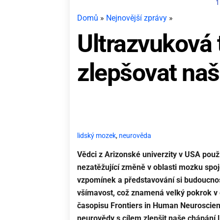
1
Domů
»
Nejnovější zprávy
»
Ultrazvuková
zlepšovat na
lidský mozek
,
neurověda
Vědci z Arizonské univerzity v USA použil
nezatěžující změně v oblasti mozku spoj
vzpomínek a představování si budoucno
všímavost, což znamená velký pokrok v 
časopisu Frontiers in Human Neuroscie
neurovědy s cílem zlepšit naše chápání