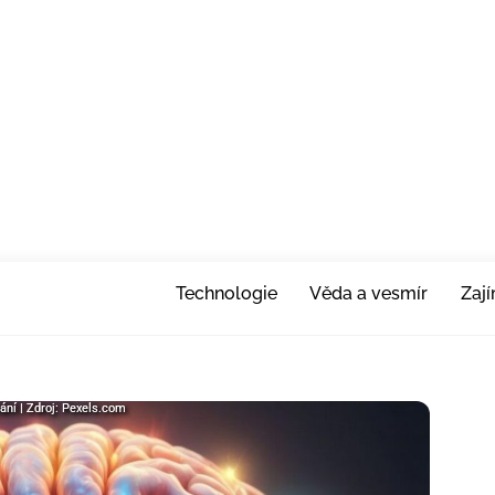
Technologie
Věda a vesmír
Zaj
ání | Zdroj: Pexels.com
ání | Zdroj: Pexels.com