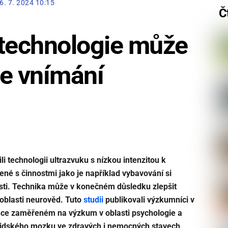
6. 7. 2024 10:15
Č
 technologie může
še vnímání
i technologii ultrazvuku s nízkou intenzitou k
ené s činnostmi jako je například vybavování si
sti. Technika může v konečném důsledku zlepšit
oblasti neurověd. Tuto
studii
publikovali výzkumníci v
nce zaměřeném na výzkum v oblasti psychologie a
 lidského mozku ve zdravých i nemocných stavech.