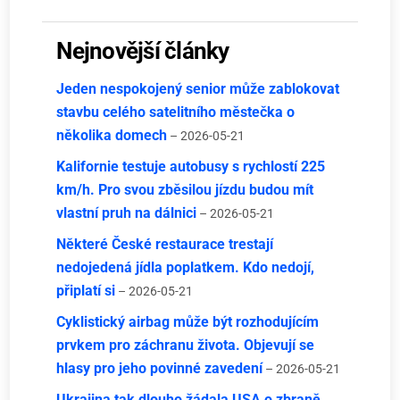
Nejnovější články
Jeden nespokojený senior může zablokovat
stavbu celého satelitního městečka o
několika domech
– 2026-05-21
Kalifornie testuje autobusy s rychlostí 225
km/h. Pro svou zběsilou jízdu budou mít
vlastní pruh na dálnici
– 2026-05-21
Některé České restaurace trestají
nedojedená jídla poplatkem. Kdo nedojí,
připlatí si
– 2026-05-21
Cyklistický airbag může být rozhodujícím
prvkem pro záchranu života. Objevují se
hlasy pro jeho povinné zavedení
– 2026-05-21
Ukrajina tak dlouho žádala USA o zbraně