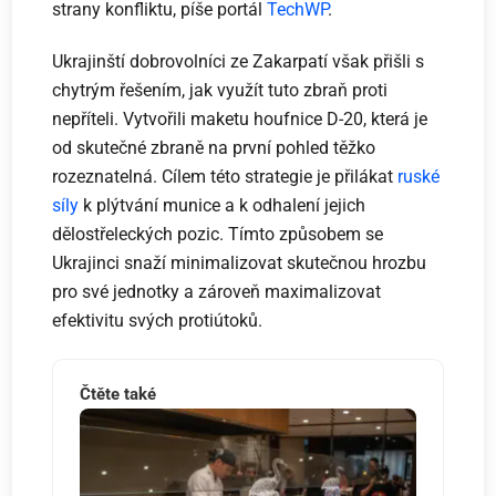
strany konfliktu, píše portál
TechWP
.
Ukrajinští dobrovolníci ze Zakarpatí však přišli s
chytrým řešením, jak využít tuto zbraň proti
nepříteli. Vytvořili maketu houfnice D-20, která je
od skutečné zbraně na první pohled těžko
rozeznatelná. Cílem této strategie je přilákat
ruské
síly
k plýtvání munice a k odhalení jejich
dělostřeleckých pozic. Tímto způsobem se
Ukrajinci snaží minimalizovat skutečnou hrozbu
pro své jednotky a zároveň maximalizovat
efektivitu svých protiútoků.
Čtěte také