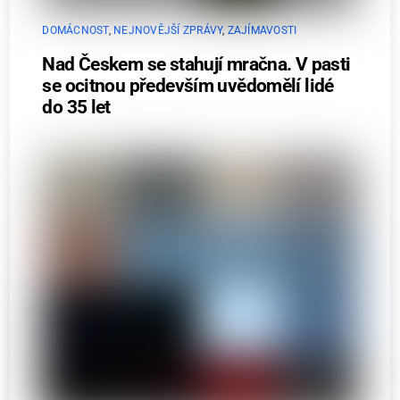
DOMÁCNOST
,
NEJNOVĚJŠÍ ZPRÁVY
,
ZAJÍMAVOSTI
Nad Českem se stahují mračna. V pasti
se ocitnou především uvědomělí lidé
do 35 let