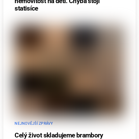
nemovitost na děti. Chyba stojí
statisíce
NEJNOVĚJŠÍ ZPRÁVY
Celý život skladujeme brambory