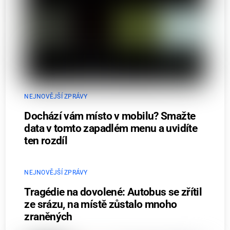
NEJNOVĚJŠÍ ZPRÁVY
Dochází vám místo v mobilu? Smažte
data v tomto zapadlém menu a uvidíte
ten rozdíl
NEJNOVĚJŠÍ ZPRÁVY
Tragédie na dovolené: Autobus se zřítil
ze srázu, na místě zůstalo mnoho
zraněných