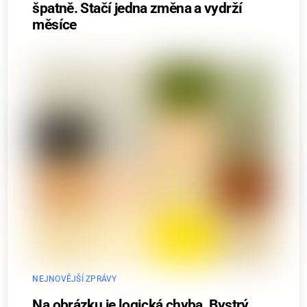
špatně. Stačí jedna změna a vydrží
měsíce
NEJNOVĚJŠÍ ZPRÁVY
Na obrázku je logická chyba. Bystrý