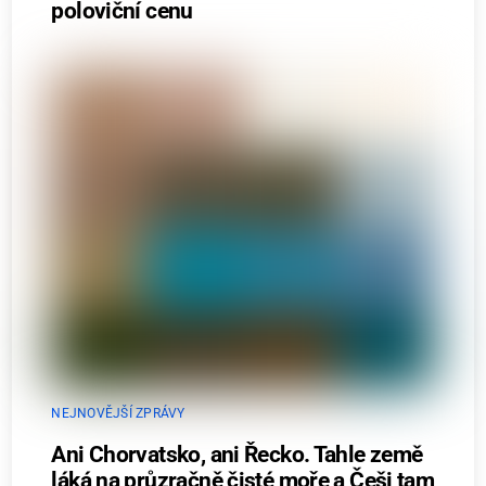
poloviční cenu
NEJNOVĚJŠÍ ZPRÁVY
Ani Chorvatsko, ani Řecko. Tahle země
láká na průzračně čisté moře a Češi tam