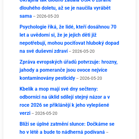
dlouhého doletu, až se je naučila vyrábět
sama
– 2026-05-20
Psychologie říká, že lidé, kteří dosáhnou 70
let a uvědomí si, že je jejich děti již
nepotřebují, mohou pociťovat hluboký dopad
na své duševní zdraví
– 2026-05-20
Zpráva evropských úřadů potvrzuje: hrozny,
jahody a pomeranče jsou ovoce nejvíce
kontaminovány pesticidy
– 2026-05-20
Kbelík a mop mají své dny sečteny:
odborníci na úklid sdílejí stejný názor a v
roce 2026 se přiklánějí k jeho vylepšené
verzi
– 2026-05-20
Blíží se úplné zatmění slunce: Dočkáme se
ho v létě a bude to nádherná podívaná
–