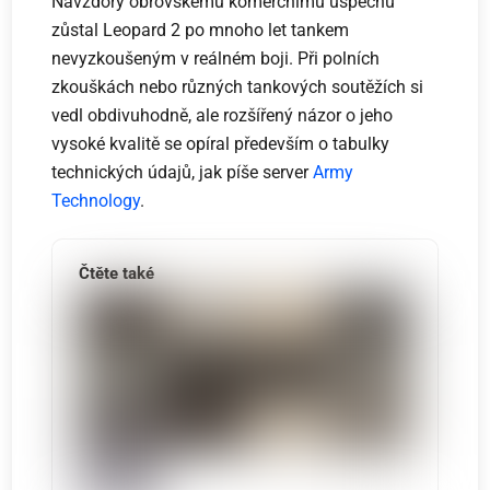
Navzdory obrovskému komerčnímu úspěchu
zůstal Leopard 2 po mnoho let tankem
nevyzkoušeným v reálném boji. Při polních
zkouškách nebo různých tankových soutěžích si
vedl obdivuhodně, ale rozšířený názor o jeho
vysoké kvalitě se opíral především o tabulky
technických údajů, jak píše server
Army
Technology
.
Čtěte také