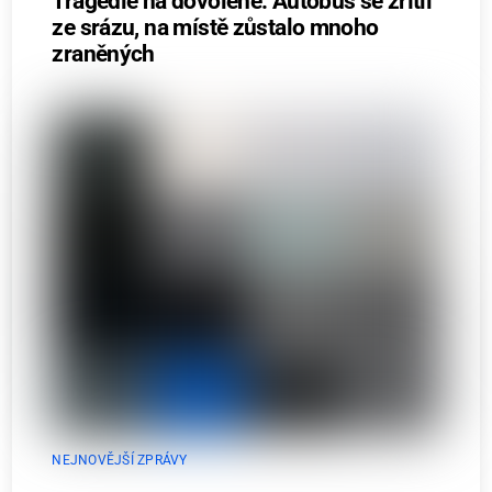
Tragédie na dovolené: Autobus se zřítil
ze srázu, na místě zůstalo mnoho
zraněných
NEJNOVĚJŠÍ ZPRÁVY