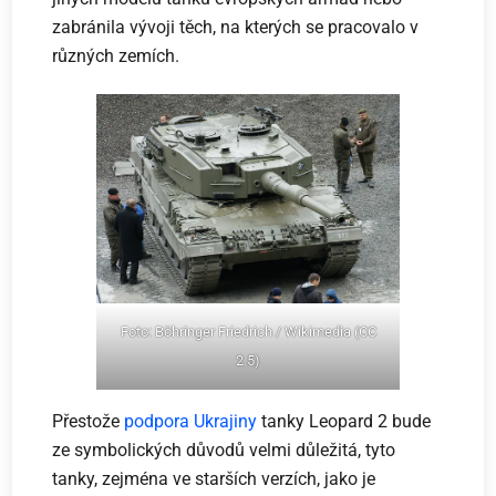
zabránila vývoji těch, na kterých se pracovalo v
různých zemích.
Foto: Böhringer Friedrich / Wikimedia (CC
2.5)
Přestože
podpora Ukrajiny
tanky Leopard 2 bude
ze symbolických důvodů velmi důležitá, tyto
tanky, zejména ve starších verzích, jako je