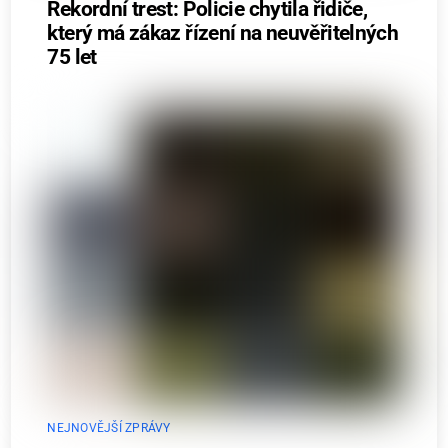
Rekordní trest: Policie chytila řidiče,
který má zákaz řízení na neuvěřitelných
75 let
NEJNOVĚJŠÍ ZPRÁVY