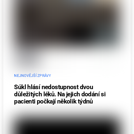
NEJNOVĚJŠÍ ZPRÁVY
Súkl hlásí nedostupnost dvou
důležitých léků. Na jejich dodání si
pacienti počkají několik týdnů