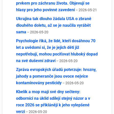
prvkem pro záchranu života. Objevují se
hlasy pro jeho povinné zavedení
– 2026-05-21
Ukrajina tak dlouho žádala USA o zbraně
dlouhého doletu, až se je naučila vyrábět
sama
– 2026-05-20
Psychologie říká, že lidé, kteří dosáhnou 70
let a uvědomí si, že je jejich děti již
nepotřebují, mohou pociťovat hluboký dopad
na své duševní zdraví
– 2026-05-20
Zpráva evropských úřadů potvrzuje: hrozny,
jahody a pomeranče jsou ovoce nejvíce
kontaminovány pesticidy
– 2026-05-20
Kbelík a mop mají své dny sečteny:
odborníci na úklid sdílejí stejný názor a v
roce 2026 se přiklánějí k jeho vylepšené
verzi
– 2026-05-20