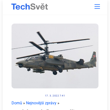
Skip
Menu
to
content
17. 3. 2022 7:41
Domů
»
Nejnovější zprávy
»