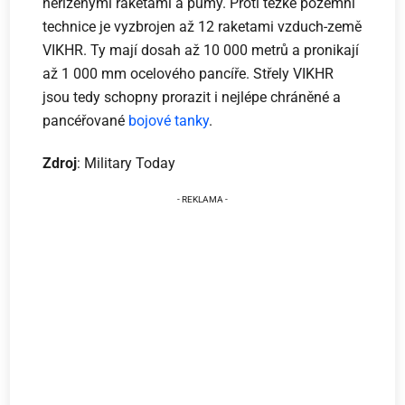
neřízenými raketami a pumy. Proti těžké pozemní
technice je vyzbrojen až 12 raketami vzduch-země
VIKHR. Ty mají dosah až 10 000 metrů a pronikají
až 1 000 mm ocelového pancíře. Střely VIKHR
jsou tedy schopny prorazit i nejlépe chráněné a
pancéřované
bojové tanky
.
Zdroj
: Military Today