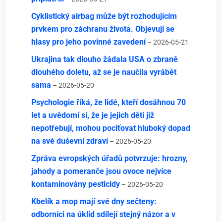
Cyklistický airbag může být rozhodujícím
prvkem pro záchranu života. Objevují se
hlasy pro jeho povinné zavedení
– 2026-05-21
Ukrajina tak dlouho žádala USA o zbraně
dlouhého doletu, až se je naučila vyrábět
sama
– 2026-05-20
Psychologie říká, že lidé, kteří dosáhnou 70
let a uvědomí si, že je jejich děti již
nepotřebují, mohou pociťovat hluboký dopad
na své duševní zdraví
– 2026-05-20
Zpráva evropských úřadů potvrzuje: hrozny,
jahody a pomeranče jsou ovoce nejvíce
kontaminovány pesticidy
– 2026-05-20
Kbelík a mop mají své dny sečteny:
odborníci na úklid sdílejí stejný názor a v