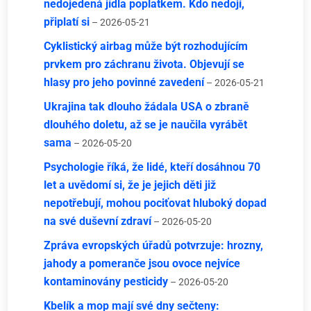
nedojedená jídla poplatkem. Kdo nedojí,
připlatí si
– 2026-05-21
Cyklistický airbag může být rozhodujícím
prvkem pro záchranu života. Objevují se
hlasy pro jeho povinné zavedení
– 2026-05-21
Ukrajina tak dlouho žádala USA o zbraně
dlouhého doletu, až se je naučila vyrábět
sama
– 2026-05-20
Psychologie říká, že lidé, kteří dosáhnou 70
let a uvědomí si, že je jejich děti již
nepotřebují, mohou pociťovat hluboký dopad
na své duševní zdraví
– 2026-05-20
Zpráva evropských úřadů potvrzuje: hrozny,
jahody a pomeranče jsou ovoce nejvíce
kontaminovány pesticidy
– 2026-05-20
Kbelík a mop mají své dny sečteny: