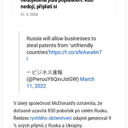
nedojí, připlatí si
21. 5. 2026
Russia will allow businesses to
steal patents from ‘unfriendly
countries’
https://t.co/xfeAwa6n7
l
— ビジネス速報
(@PwruuY6QxvJstGW)
March
11, 2022
V úterý společnost McDonald’s oznámila, že
dočasně uzavírá 850 poboček po celém Rusku.
Řetězec
rychlého občerstvení
údajně generoval 9
% svých příjmů z Ruska a Ukrajiny.