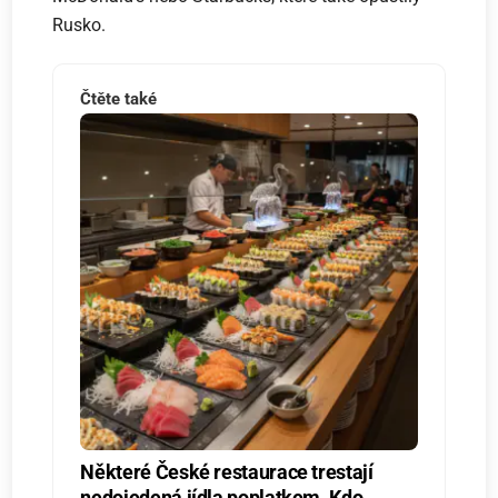
Rusko.
Čtěte také
Některé České restaurace trestají
nedojedená jídla poplatkem. Kdo