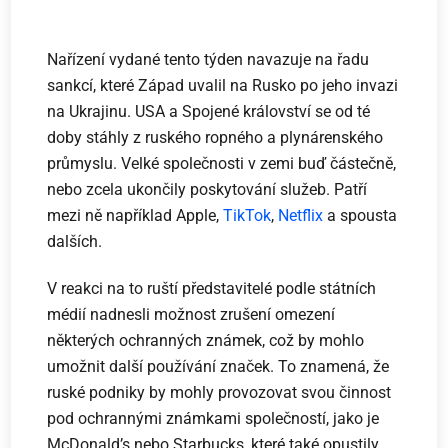
Nařízení vydané tento týden navazuje na řadu
sankcí, které Západ uvalil na Rusko po jeho invazi
na Ukrajinu. USA a Spojené království se od té
doby stáhly z ruského ropného a plynárenského
průmyslu. Velké společnosti v zemi buď částečně,
nebo zcela ukončily poskytování služeb. Patří
mezi ně například Apple,
TikTok
,
Netflix
a spousta
dalších.
V reakci na to ruští představitelé podle státních
médií nadnesli možnost zrušení omezení
některých ochranných známek, což by mohlo
umožnit další používání značek. To znamená, že
ruské podniky by mohly provozovat svou činnost
pod ochrannými známkami společností, jako je
McDonald’s nebo Starbucks, které také opustily