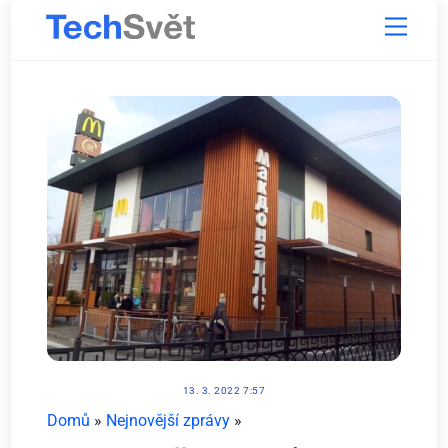
Skip
Menu
to
content
13. 3. 2022 7:57
Domů
»
Nejnovější zprávy
»