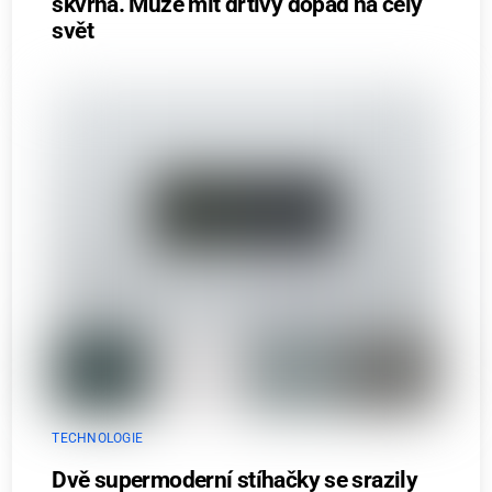
skvrna. Může mít drtivý dopad na celý
svět
TECHNOLOGIE
Dvě supermoderní stíhačky se srazily