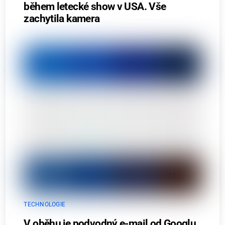
během letecké show v USA. Vše
zachytila kamera
TECHNOLOGIE
V oběhu je podvodný e-mail od Googlu.