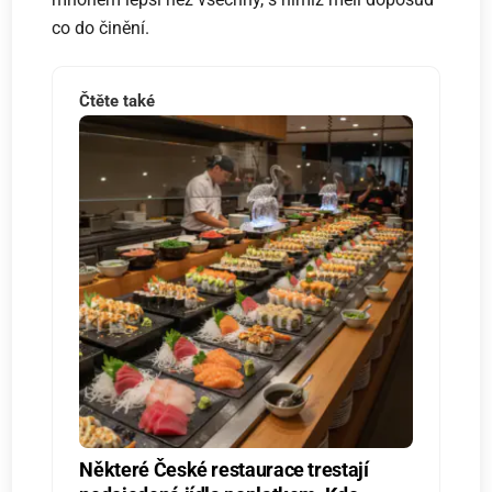
co do činění.
Čtěte také
Některé České restaurace trestají