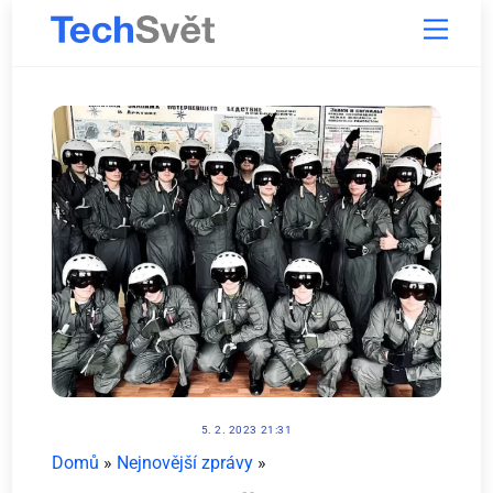
Skip
Menu
to
content
5. 2. 2023 21:31
Domů
»
Nejnovější zprávy
»