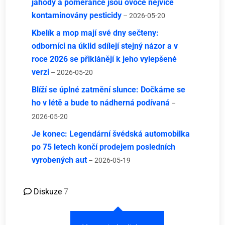
jahody a pomeranče jsou ovoce nejvíce
kontaminovány pesticidy
– 2026-05-20
Kbelík a mop mají své dny sečteny:
odborníci na úklid sdílejí stejný názor a v
roce 2026 se přiklánějí k jeho vylepšené
verzi
– 2026-05-20
Blíží se úplné zatmění slunce: Dočkáme se
ho v létě a bude to nádherná podívaná
–
2026-05-20
Je konec: Legendární švédská automobilka
po 75 letech končí prodejem posledních
vyrobených aut
– 2026-05-19
Diskuze
7