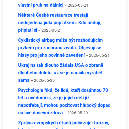
vlastní pruh na dálnici
– 2026-05-21
Některé České restaurace trestají
nedojedená jídla poplatkem. Kdo nedojí,
připlatí si
– 2026-05-21
Cyklistický airbag může být rozhodujícím
prvkem pro záchranu života. Objevují se
hlasy pro jeho povinné zavedení
– 2026-05-21
Ukrajina tak dlouho žádala USA o zbraně
dlouhého doletu, až se je naučila vyrábět
sama
– 2026-05-20
Psychologie říká, že lidé, kteří dosáhnou 70
let a uvědomí si, že je jejich děti již
nepotřebují, mohou pociťovat hluboký dopad
na své duševní zdraví
– 2026-05-20
Zpráva evropských úřadů potvrzuje: hrozny,