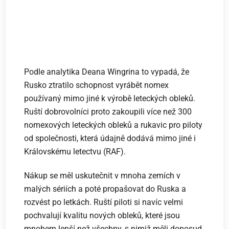
Podle analytika Deana Wingrina to vypadá, že
Rusko ztratilo schopnost vyrábět nomex
používaný mimo jiné k výrobě leteckých obleků.
Ruští dobrovolníci proto zakoupili více než 300
nomexových leteckých obleků a rukavic pro piloty
od společnosti, která údajně dodává mimo jiné i
Královskému letectvu (RAF).
Nákup se měl uskutečnit v mnoha zemích v
malých sériích a poté propašovat do Ruska a
rozvést po letkách. Ruští piloti si navíc velmi
pochvalují kvalitu nových obleků, které jsou
mnohem lepší než všechny, s nimiž měli doposud