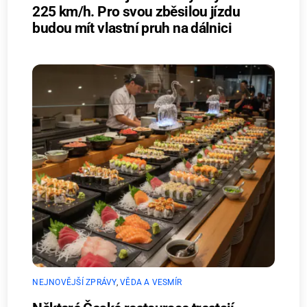
225 km/h. Pro svou zběsilou jízdu
budou mít vlastní pruh na dálnici
NEJNOVĚJŠÍ ZPRÁVY
,
VĚDA A VESMÍR