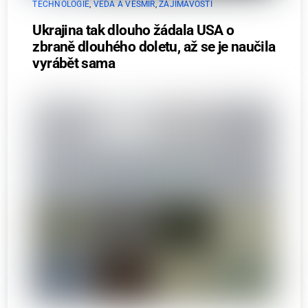
TECHNOLOGIE
,
VĚDA A VESMÍR
,
ZAJÍMAVOSTI
Ukrajina tak dlouho žádala USA o
zbraně dlouhého doletu, až se je naučila
vyrábět sama