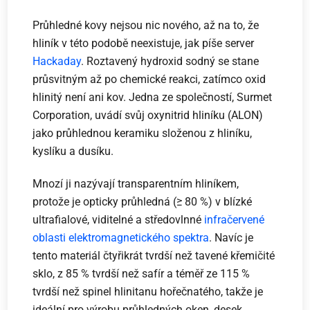
Průhledné kovy nejsou nic nového, až na to, že
hliník v této podobě neexistuje, jak píše server
Hackaday
. Roztavený hydroxid sodný se stane
průsvitným až po chemické reakci, zatímco oxid
hlinitý není ani kov. Jedna ze společností, Surmet
Corporation, uvádí svůj oxynitrid hliníku (ALON)
jako průhlednou keramiku složenou z hliníku,
kyslíku a dusíku.
Mnozí ji nazývají transparentním hliníkem,
protože je opticky průhledná (≥ 80 %) v blízké
ultrafialové, viditelné a středovlnné
infračervené
oblasti
elektromagnetického spektra
. Navíc je
tento materiál čtyřikrát tvrdší než tavené křemičité
sklo, z 85 % tvrdší než safír a téměř ze 115 %
tvrdší než spinel hlinitanu hořečnatého, takže je
ideální pro výrobu průhledných oken, desek,