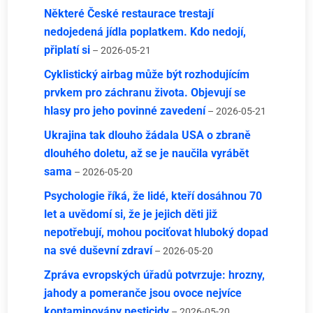
Některé České restaurace trestají
nedojedená jídla poplatkem. Kdo nedojí,
připlatí si
– 2026-05-21
Cyklistický airbag může být rozhodujícím
prvkem pro záchranu života. Objevují se
hlasy pro jeho povinné zavedení
– 2026-05-21
Ukrajina tak dlouho žádala USA o zbraně
dlouhého doletu, až se je naučila vyrábět
sama
– 2026-05-20
Psychologie říká, že lidé, kteří dosáhnou 70
let a uvědomí si, že je jejich děti již
nepotřebují, mohou pociťovat hluboký dopad
na své duševní zdraví
– 2026-05-20
Zpráva evropských úřadů potvrzuje: hrozny,
jahody a pomeranče jsou ovoce nejvíce
kontaminovány pesticidy
– 2026-05-20