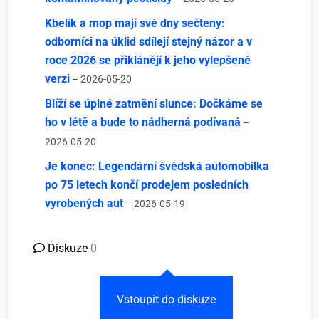
Kbelík a mop mají své dny sečteny:
odborníci na úklid sdílejí stejný názor a v
roce 2026 se přiklánějí k jeho vylepšené
verzi
– 2026-05-20
Blíží se úplné zatmění slunce: Dočkáme se
ho v létě a bude to nádherná podívaná
–
2026-05-20
Je konec: Legendární švédská automobilka
po 75 letech končí prodejem posledních
vyrobených aut
– 2026-05-19
Diskuze
0
Vstoupit do diskuze