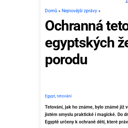
4
Domů
»
Nejnovější zprávy
»
Ochranná tet
egyptských že
porodu
Egypt
,
tetování
Tetování, jak ho známe, bylo známé již ve
jistém smyslu praktické i magické. Do dr
Egyptě určeny k ochraně dětí, které právě