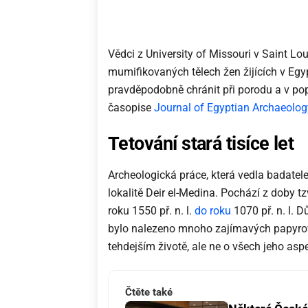
Vědci z University of Missouri v Saint Lo
mumifikovaných tělech žen žijících v Egypt
pravděpodobně chránit při porodu a v pop
časopise
Journal of Egyptian Archaeolog
Tetování stará tisíce let
Archeologická práce, která vedla badate
lokalitě Deir el-Medina. Pochází z doby tz
roku 1550 př. n. l.
do roku
1070 př. n. l. 
bylo nalezeno mnoho zajímavých papyro
tehdejším životě, ale ne o všech jeho asp
Čtěte také