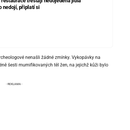
restaurace trestají nedojedená jídla
nedojí, připlatí si
archeologové nenašli žádné zmínky. Vykopávky na
ně šesti mumifikovaných těl žen, na jejichž kůži bylo