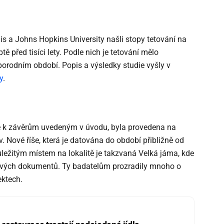
uis a Johns Hopkins University našli stopy tetování na
ě před tisíci lety. Podle nich je tetování mělo
orodním období. Popis a výsledky studie vyšly v
y
.
le k závěrům uvedeným v úvodu, byla provedena na
v. Nové říše, která je datována do období přibližně od
Důležitým místem na lokalitě je takzvaná Velká jáma, kde
vých dokumentů. Ty badatelům prozradily mnoho o
ektech.