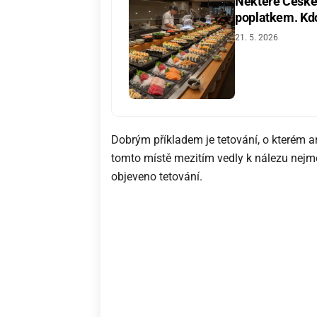
Některé České 
poplatkem. Kdo 
21. 5. 2026
Dobrým příkladem je tetování, o kterém 
tomto místě mezitím vedly k nálezu nejmé
objeveno tetování.