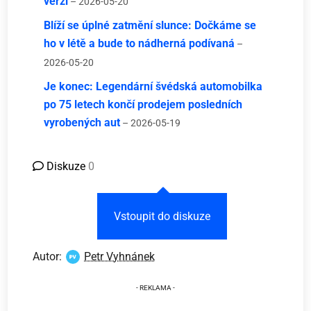
verzi
– 2026-05-20
Blíží se úplné zatmění slunce: Dočkáme se
ho v létě a bude to nádherná podívaná
–
2026-05-20
Je konec: Legendární švédská automobilka
po 75 letech končí prodejem posledních
vyrobených aut
– 2026-05-19
Diskuze
0
Vstoupit do diskuze
Autor:
Petr Vyhnánek