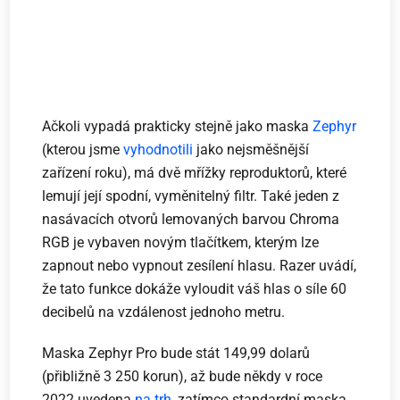
Ačkoli vypadá prakticky stejně jako maska
Zephyr
(kterou jsme
vyhodnotili
jako nejsměšnější
zařízení roku), má dvě mřížky reproduktorů, které
lemují její spodní, vyměnitelný filtr. Také jeden z
nasávacích otvorů lemovaných barvou Chroma
RGB je vybaven novým tlačítkem, kterým lze
zapnout nebo vypnout zesílení hlasu. Razer uvádí,
že tato funkce dokáže vyloudit váš hlas o síle 60
decibelů na vzdálenost jednoho metru.
Maska Zephyr Pro bude stát 149,99 dolarů
(přibližně 3 250 korun), až bude někdy v roce
2022 uvedena
na trh
, zatímco standardní maska