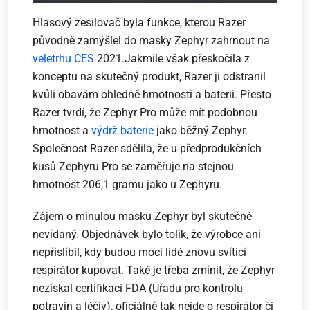
Hlasový zesilovač byla funkce, kterou Razer
původně zamýšlel do masky Zephyr zahrnout na
veletrhu CES
2021.Jakmile však přeskočila z
konceptu na skutečný produkt, Razer ji odstranil
kvůli obavám ohledně hmotnosti a baterii. Přesto
Razer tvrdí, že Zephyr Pro může mít podobnou
hmotnost a
výdrž baterie
jako běžný Zephyr.
Společnost Razer sdělila, že u předprodukčních
kusů Zephyru Pro se zaměřuje na stejnou
hmotnost 206,1 gramu jako u Zephyru.
Zájem o minulou masku Zephyr byl skutečně
nevídaný. Objednávek bylo tolik, že výrobce ani
nepřislíbil, kdy budou moci lidé znovu svíticí
respirátor kupovat. Také je třeba zmínit, že Zephyr
nezískal certifikaci FDA (Úřadu pro kontrolu
potravin a léčiv), oficiálně tak nejde o respirátor či