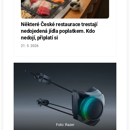
Některé České restaurace trestají
nedojedená jídla poplatkem. Kdo
nedojí, připlatí si
21. 5. 2026
Foto: Razer