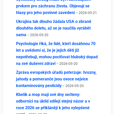
prvkem pro záchranu života. Objevují se
hlasy pro jeho povinné zavedení
– 2026-05-21
Ukrajina tak dlouho žádala USA o zbraně
dlouhého doletu, až se je naučila vyrábět
sama
– 2026-05-20
Psychologie říká, že lidé, kteří dosáhnou 70
let a uvědomí si, že je jejich děti již
nepotřebují, mohou pociťovat hluboký dopad
na své duševní zdraví
– 2026-05-20
Zpráva evropských úřadů potvrzuje: hrozny,
jahody a pomeranče jsou ovoce nejvíce
kontaminovány pesticidy
– 2026-05-20
Kbelík a mop mají své dny sečteny:
odborníci na úklid sdílejí stejný názor a v
roce 2026 se přiklánějí k jeho vylepšené