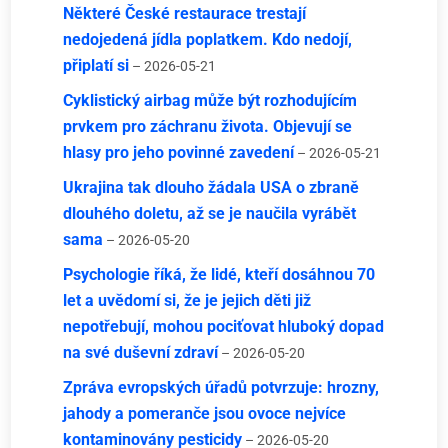
Některé České restaurace trestají
nedojedená jídla poplatkem. Kdo nedojí,
připlatí si
– 2026-05-21
Cyklistický airbag může být rozhodujícím
prvkem pro záchranu života. Objevují se
hlasy pro jeho povinné zavedení
– 2026-05-21
Ukrajina tak dlouho žádala USA o zbraně
dlouhého doletu, až se je naučila vyrábět
sama
– 2026-05-20
Psychologie říká, že lidé, kteří dosáhnou 70
let a uvědomí si, že je jejich děti již
nepotřebují, mohou pociťovat hluboký dopad
na své duševní zdraví
– 2026-05-20
Zpráva evropských úřadů potvrzuje: hrozny,
jahody a pomeranče jsou ovoce nejvíce
kontaminovány pesticidy
– 2026-05-20