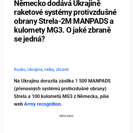
Německo dodává Ukrajině
raketové systémy protivzdušné
obrany Strela-2M MANPADS a
kulomety MG3. O jaké zbraně
se jedná?
Rusko
,
Ukrajina
,
válka
,
zbraně
Na Ukrajinu dorazila zásilka 1 500 MANPADS
(přenosných systémů protivzdušné obrany)
Strela a 100 kulometů MG3 z Německa, píše
web
Army recognition.