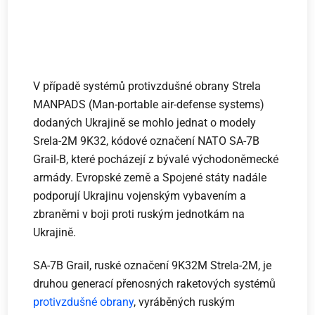
V případě systémů protivzdušné obrany Strela
MANPADS (Man-portable air-defense systems)
dodaných Ukrajině se mohlo jednat o modely
Srela-2M 9K32, kódové označení NATO SA-7B
Grail-B, které pocházejí z bývalé východoněmecké
armády. Evropské země a Spojené státy nadále
podporují Ukrajinu vojenským vybavením a
zbraněmi v boji proti ruským jednotkám na
Ukrajině.
SA-7B Grail, ruské označení 9K32M Strela-2M, je
druhou generací přenosných raketových systémů
protivzdušné obrany
, vyráběných ruským