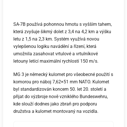
SA-7B používá pohonnou hmotu s vyšším tahem,
která zvyšuje šikmý dolet z 3,4 na 4,2 km a výšku
letu z 1,5 na 2,3 km. Systém využívá novou
vylepšenou logiku navádění a řízení, která
umožnila zasahovat vrtulové a vrtulníkové
letouny letící maximální rychlostí 150 m/s.
MG 3 je německý kulomet pro všeobecné použití s
komorou pro náboj 7,62×51 mm NATO. Kulomet
byl standardizován koncem 50. let 20. století a
přijat do výzbroje nově vzniklého Bundeswehru,
kde slouží dodnes jako zbraň pro podporu
družstva a kulomet montovaný na vozidla.