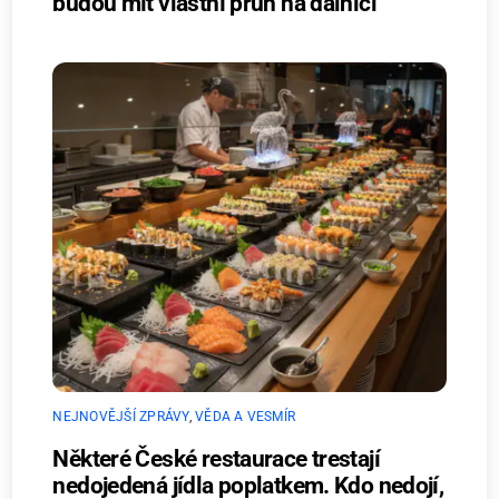
budou mít vlastní pruh na dálnici
NEJNOVĚJŠÍ ZPRÁVY
,
VĚDA A VESMÍR
Některé České restaurace trestají
nedojedená jídla poplatkem. Kdo nedojí,