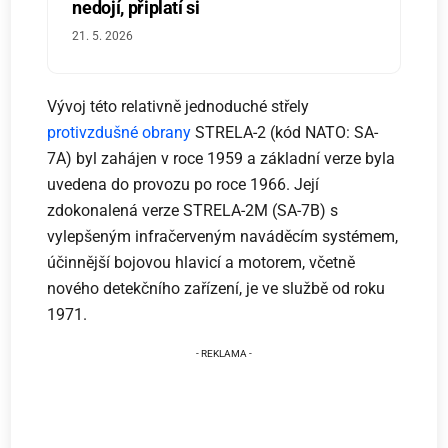
nedojí, připlatí si
21. 5. 2026
Vývoj této relativně jednoduché střely
protivzdušné obrany
STRELA-2 (kód NATO: SA-
7A) byl zahájen v roce 1959 a základní verze byla
uvedena do provozu po roce 1966. Její
zdokonalená verze STRELA-2M (SA-7B) s
vylepšeným infračerveným naváděcím systémem,
účinnější bojovou hlavicí a motorem, včetně
nového detekčního zařízení, je ve službě od roku
1971.