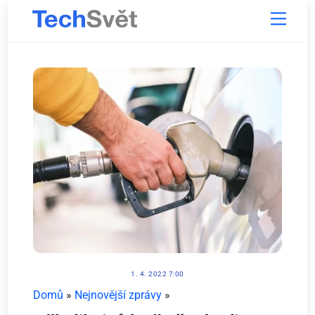
Skip
Menu
to
content
1. 4. 2022 7:00
Domů
»
Nejnovější zprávy
»