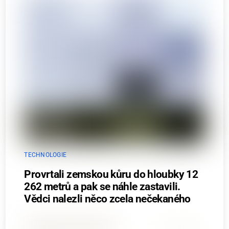
TECHNOLOGIE
Provrtali zemskou kůru do hloubky 12
262 metrů a pak se náhle zastavili.
Vědci nalezli něco zcela nečekaného