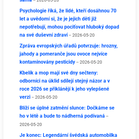
– 2026-05-20
Psychologie říká, že lidé, kteří dosáhnou 70
let a uvědomí si, že je jejich děti již
nepotřebují, mohou pociťovat hluboký dopad
na své duševní zdraví
– 2026-05-20
Zpráva evropských úřadů potvrzuje: hrozny,
jahody a pomeranče jsou ovoce nejvíce
kontaminovány pesticidy
– 2026-05-20
Kbelík a mop mají své dny sečteny:
odborníci na úklid sdílejí stejný názor a v
roce 2026 se přiklánějí k jeho vylepšené
verzi
– 2026-05-20
Blíží se úplné zatmění slunce: Dočkáme se
ho v létě a bude to nádherná podívaná
–
2026-05-20
Je konec: Legendární švédská automobilka