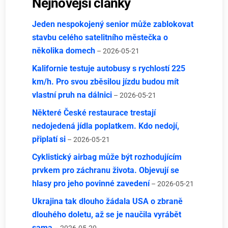
Nejnovější články
Jeden nespokojený senior může zablokovat
stavbu celého satelitního městečka o
několika domech
– 2026-05-21
Kalifornie testuje autobusy s rychlostí 225
km/h. Pro svou zběsilou jízdu budou mít
vlastní pruh na dálnici
– 2026-05-21
Některé České restaurace trestají
nedojedená jídla poplatkem. Kdo nedojí,
připlatí si
– 2026-05-21
Cyklistický airbag může být rozhodujícím
prvkem pro záchranu života. Objevují se
hlasy pro jeho povinné zavedení
– 2026-05-21
Ukrajina tak dlouho žádala USA o zbraně
dlouhého doletu, až se je naučila vyrábět
sama