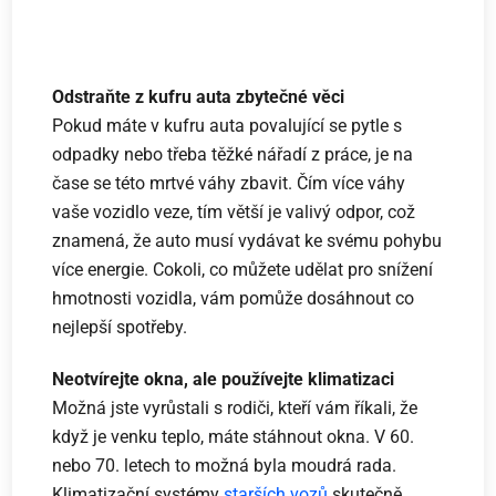
Odstraňte z kufru auta zbytečné věci
Pokud máte v kufru auta povalující se pytle s
odpadky nebo třeba těžké nářadí z práce, je na
čase se této mrtvé váhy zbavit. Čím více váhy
vaše vozidlo veze, tím větší je valivý odpor, což
znamená, že auto musí vydávat ke svému pohybu
více energie. Cokoli, co můžete udělat pro snížení
hmotnosti vozidla, vám pomůže dosáhnout co
nejlepší spotřeby.
Neotvírejte okna, ale používejte klimatizaci
Možná jste vyrůstali s rodiči, kteří vám říkali, že
když je venku teplo, máte stáhnout okna. V 60.
nebo 70. letech to možná byla moudrá rada.
Klimatizační systémy
starších vozů
skutečně