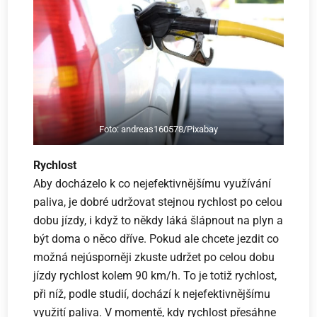
Foto: andreas160578/Pixabay
Rychlost
Aby docházelo k co nejefektivnějšímu využívání
paliva, je dobré udržovat stejnou rychlost po celou
dobu jízdy, i když to někdy láká šlápnout na plyn a
být doma o něco dříve. Pokud ale chcete jezdit co
možná nejúsporněji zkuste udržet po celou dobu
jízdy rychlost kolem 90 km/h. To je totiž rychlost,
při níž, podle studií, dochází k nejefektivnějšímu
využití paliva. V momentě, kdy rychlost přesáhne