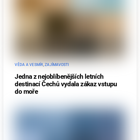
VĚDA A VESMÍR
,
ZAJÍMAVOSTI
Jedna z nejoblíbenějších letních
destinací Čechů vydala zákaz vstupu
do moře