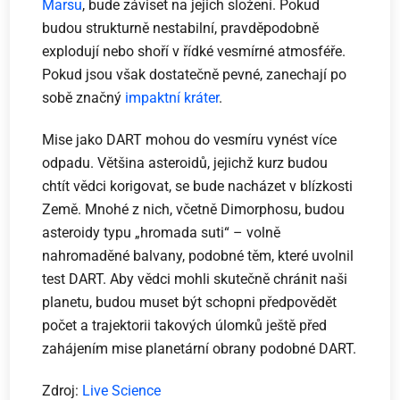
Marsu
, bude záviset na jejich složení. Pokud
budou strukturně nestabilní, pravděpodobně
explodují nebo shoří v řídké vesmírné atmosféře.
Pokud jsou však dostatečně pevné, zanechají po
sobě značný
impaktní kráter
.
Mise jako DART mohou do vesmíru vynést více
odpadu. Většina asteroidů, jejichž kurz budou
chtít vědci korigovat, se bude nacházet v blízkosti
Země. Mnohé z nich, včetně Dimorphosu, budou
asteroidy typu „hromada suti“ – volně
nahromaděné balvany, podobné těm, které uvolnil
test DART. Aby vědci mohli skutečně chránit naši
planetu, budou muset být schopni předpovědět
počet a trajektorii takových úlomků ještě před
zahájením mise planetární obrany podobné DART.
Zdroj:
Live Science