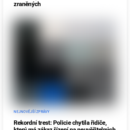
zraněných
NEJNOVĚJŠÍ ZPRÁVY
Rekordní trest: Policie chytila řidiče,
který má zákaz řízení na neuvěřitelných