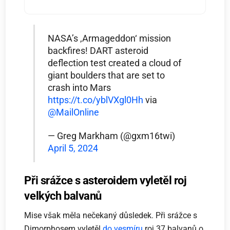
NASA’s ‚Armageddon‘ mission
backfires! DART asteroid
deflection test created a cloud of
giant boulders that are set to
crash into Mars
https://t.co/yblVXgl0Hh
via
@MailOnline
— Greg Markham (@gxm16twi)
April 5, 2024
Při srážce s asteroidem vyletěl roj
velkých balvanů
Mise však měla nečekaný důsledek. Při srážce s
Dimorphosem vyletěl
do vesmíru
roj 37 balvanů o