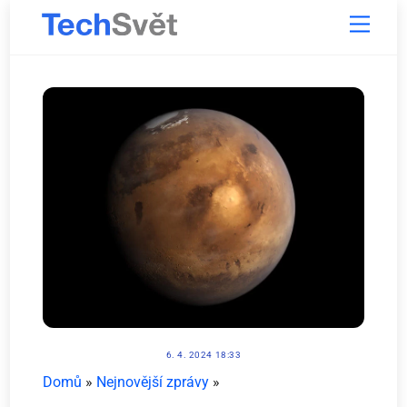
Skip
Menu
to
content
6. 4. 2024 18:33
Domů
»
Nejnovější zprávy
»