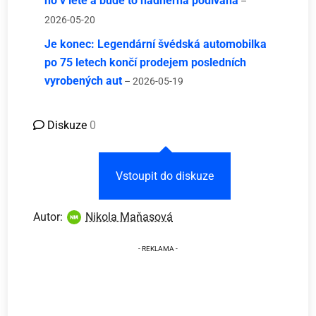
ho v létě a bude to nádherná podívaná
–
2026-05-20
Je konec: Legendární švédská automobilka
po 75 letech končí prodejem posledních
vyrobených aut
– 2026-05-19
Diskuze
0
Vstoupit do diskuze
Autor:
Nikola Maňasová