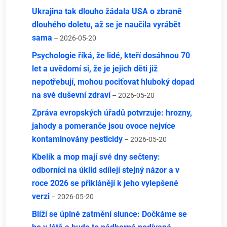
Ukrajina tak dlouho žádala USA o zbraně
dlouhého doletu, až se je naučila vyrábět
sama
– 2026-05-20
Psychologie říká, že lidé, kteří dosáhnou 70
let a uvědomí si, že je jejich děti již
nepotřebují, mohou pociťovat hluboký dopad
na své duševní zdraví
– 2026-05-20
Zpráva evropských úřadů potvrzuje: hrozny,
jahody a pomeranče jsou ovoce nejvíce
kontaminovány pesticidy
– 2026-05-20
Kbelík a mop mají své dny sečteny:
odborníci na úklid sdílejí stejný názor a v
roce 2026 se přiklánějí k jeho vylepšené
verzi
– 2026-05-20
Blíží se úplné zatmění slunce: Dočkáme se