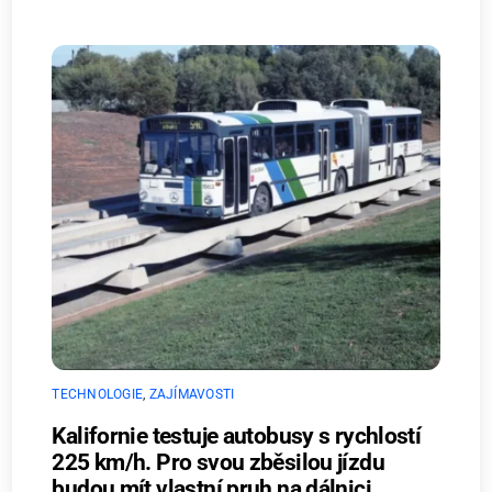
TECHNOLOGIE
,
ZAJÍMAVOSTI
Kalifornie testuje autobusy s rychlostí
225 km/h. Pro svou zběsilou jízdu
budou mít vlastní pruh na dálnici