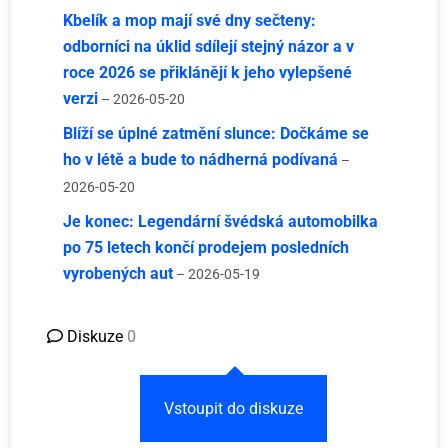
Kbelík a mop mají své dny sečteny:
odborníci na úklid sdílejí stejný názor a v
roce 2026 se přiklánějí k jeho vylepšené
verzi
– 2026-05-20
Blíží se úplné zatmění slunce: Dočkáme se
ho v létě a bude to nádherná podívaná
–
2026-05-20
Je konec: Legendární švédská automobilka
po 75 letech končí prodejem posledních
vyrobených aut
– 2026-05-19
Diskuze
0
Vstoupit do diskuze