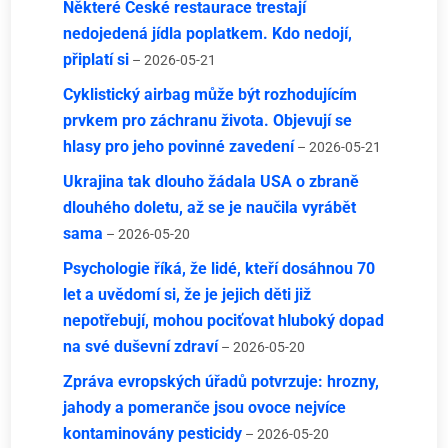
Některé České restaurace trestají
nedojedená jídla poplatkem. Kdo nedojí,
připlatí si
– 2026-05-21
Cyklistický airbag může být rozhodujícím
prvkem pro záchranu života. Objevují se
hlasy pro jeho povinné zavedení
– 2026-05-21
Ukrajina tak dlouho žádala USA o zbraně
dlouhého doletu, až se je naučila vyrábět
sama
– 2026-05-20
Psychologie říká, že lidé, kteří dosáhnou 70
let a uvědomí si, že je jejich děti již
nepotřebují, mohou pociťovat hluboký dopad
na své duševní zdraví
– 2026-05-20
Zpráva evropských úřadů potvrzuje: hrozny,
jahody a pomeranče jsou ovoce nejvíce
kontaminovány pesticidy
– 2026-05-20