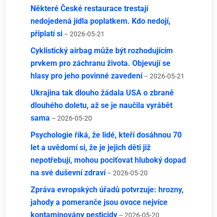
Některé České restaurace trestají
nedojedená jídla poplatkem. Kdo nedojí,
připlatí si
– 2026-05-21
Cyklistický airbag může být rozhodujícím
prvkem pro záchranu života. Objevují se
hlasy pro jeho povinné zavedení
– 2026-05-21
Ukrajina tak dlouho žádala USA o zbraně
dlouhého doletu, až se je naučila vyrábět
sama
– 2026-05-20
Psychologie říká, že lidé, kteří dosáhnou 70
let a uvědomí si, že je jejich děti již
nepotřebují, mohou pociťovat hluboký dopad
na své duševní zdraví
– 2026-05-20
Zpráva evropských úřadů potvrzuje: hrozny,
jahody a pomeranče jsou ovoce nejvíce
kontaminovány pesticidy
– 2026-05-20