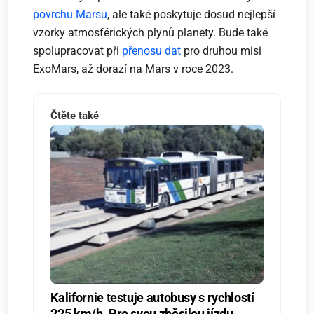
povrchu Marsu
, ale také poskytuje dosud nejlepší
vzorky atmosférických plynů planety. Bude také
spolupracovat při
přenosu dat
pro druhou misi
ExoMars, až dorazí na Mars v roce 2023.
Čtěte také
Kalifornie testuje autobusy s rychlostí
225 km/h. Pro svou zběsilou jízdu