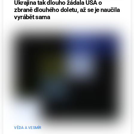
Ukrajina tak dlouho žádala USA o
zbraně dlouhého doletu, až se je naučila
vyrábět sama
VĚDA A VESMÍR