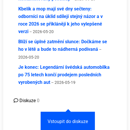
Kbelík a mop mají své dny sečteny:
odborníci na úklid sdílejí stejný názor a v
roce 2026 se přiklánějí k jeho vylepšené
verzi
– 2026-05-20
Blíží se úplné zatmění slunce: Dočkáme se
ho v létě a bude to nádherná podívaná
–
2026-05-20
Je konec: Legendární švédská automobilka
po 75 letech končí prodejem posledních
vyrobených aut
– 2026-05-19
Diskuze
0
Vstoupit do diskuze