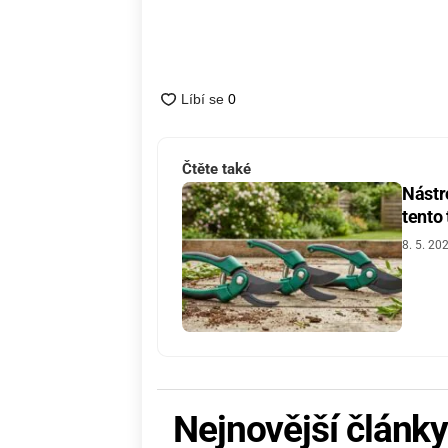
Čtěte také
Nástro
tento
8. 5. 20
Nejnovější článk