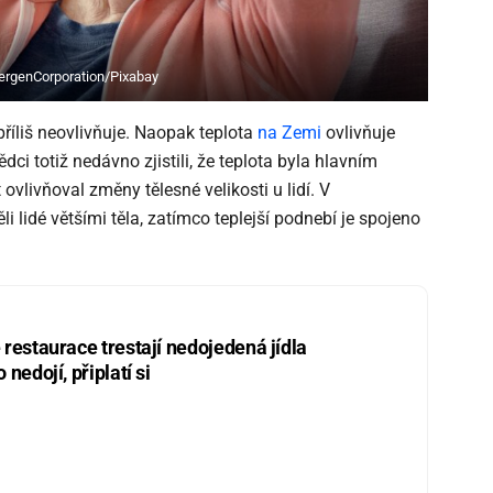
xergenCorporation/Pixabay
říliš neovlivňuje. Naopak teplota
na Zemi
ovlivňuje
ědci totiž nedávno zjistili, že teplota byla hlavním
 ovlivňoval změny tělesné velikosti u lidí. V
 lidé většími těla, zatímco teplejší podnebí je spojeno
restaurace trestají nedojedená jídla
nedojí, připlatí si