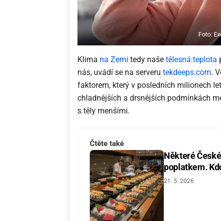
Foto: E
Klima
na Zemi
tedy naše
tělesná teplota
p
nás, uvádí se na serveru
tekdeeps.com
. V
faktorem, který v posledních milionech let
chladnějších a drsnějších podmínkách měli
s těly menšími.
Čtěte také
Některé České 
poplatkem. Kdo 
21. 5. 2026