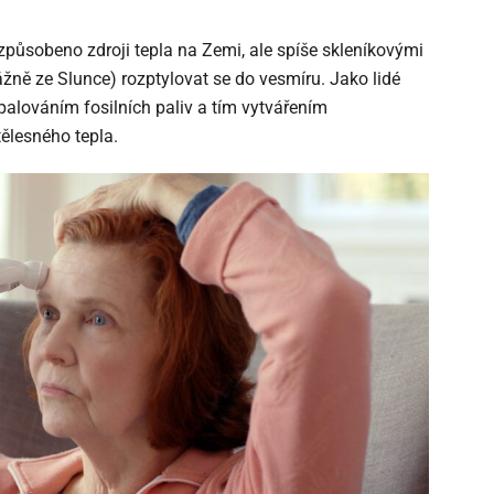
 způsobeno zdroji tepla na Zemi, ale spíše skleníkovými
vážně ze Slunce) rozptylovat se do vesmíru. Jako lidé
alováním fosilních paliv a tím vytvářením
ělesného tepla.