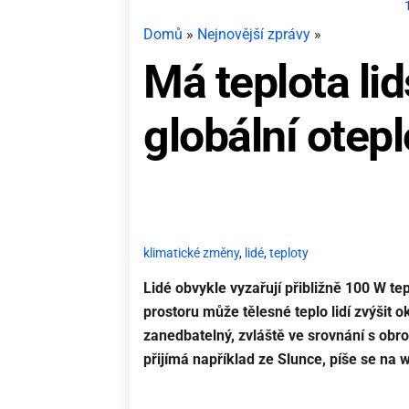
Domů
»
Nejnovější zprávy
»
Má teplota lid
globální otep
klimatické změny
,
lidé
,
teploty
Lidé obvykle vyzařují přibližně 100 W t
prostoru může tělesné teplo lidí zvýšit ok
zanedbatelný, zvláště ve srovnání s ob
přijímá například ze Slunce, píše se na