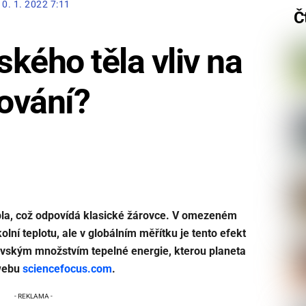
10. 1. 2022 7:11
Č
ského těla vliv na
lování?
epla, což odpovídá klasické žárovce. V omezeném
olní teplotu, ale v globálním měřítku je tento efekt
rovským množstvím tepelné energie, kterou planeta
 webu
sciencefocus.com
.