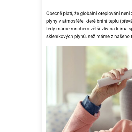
Obecně platí, že globální oteplování není
plyny v atmosféře, které brání teplu (pře
tedy máme mnohem větší vliv na klima sp
skleníkových plynů, než máme z našeho t