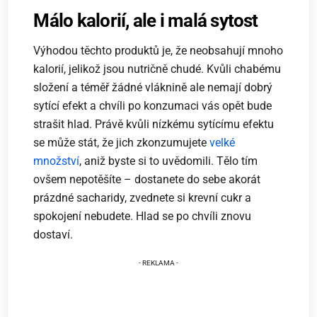
Málo kalorií, ale i malá sytost
Výhodou těchto produktů je, že neobsahují mnoho
kalorií, jelikož jsou nutričně chudé. Kvůli chabému
složení a téměř žádné vláknině ale nemají dobrý
sytící efekt a chvíli po konzumaci vás opět bude
strašit hlad. Právě kvůli nízkému sytícímu efektu
se může stát, že jich zkonzumujete
velké
množství
, aniž byste si to uvědomili. Tělo tím
ovšem nepotěšíte – dostanete do sebe akorát
prázdné sacharidy, zvednete si krevní cukr a
spokojení nebudete. Hlad se po chvíli znovu
dostaví.