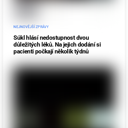
NEJNOVĚJŠÍ ZPRÁVY
Súkl hlásí nedostupnost dvou
důležitých léků. Na jejich dodání si
pacienti počkají několik týdnů