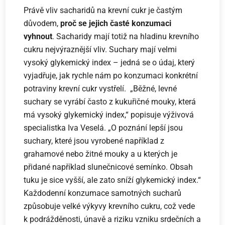
Právě vliv sacharidů na krevní cukr je častým
důvodem,
proč se jejich časté konzumaci
vyhnout
. Sacharidy mají totiž na hladinu krevního
cukru nejvýraznější vliv. Suchary mají velmi
vysoký glykemický index – jedná se o údaj, který
vyjadřuje, jak rychle nám po konzumaci konkrétní
potraviny krevní cukr vystřelí. „Běžné, levné
suchary se vyrábí často z kukuřičné mouky, která
má vysoký glykemický index,“ popisuje výživová
specialistka Iva Veselá. „O poznání lepší jsou
suchary, které jsou vyrobené například z
grahamové nebo žitné mouky a u kterých je
přidané například slunečnicové semínko. Obsah
tuku je sice vyšší, ale zato sníží glykemický index.“
Každodenní konzumace samotných sucharů
způsobuje velké výkyvy krevního cukru, což vede
k podrážděnosti, únavě a riziku vzniku srdečních a