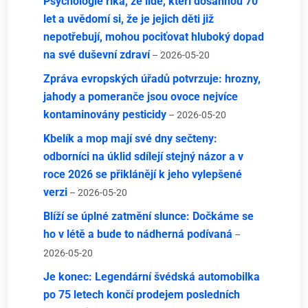
Psychologie říká, že lidé, kteří dosáhnou 70
let a uvědomí si, že je jejich děti již
nepotřebují, mohou pociťovat hluboký dopad
na své duševní zdraví
– 2026-05-20
Zpráva evropských úřadů potvrzuje: hrozny,
jahody a pomeranče jsou ovoce nejvíce
kontaminovány pesticidy
– 2026-05-20
Kbelík a mop mají své dny sečteny:
odborníci na úklid sdílejí stejný názor a v
roce 2026 se přiklánějí k jeho vylepšené
verzi
– 2026-05-20
Blíží se úplné zatmění slunce: Dočkáme se
ho v létě a bude to nádherná podívaná
–
2026-05-20
Je konec: Legendární švédská automobilka
po 75 letech končí prodejem posledních