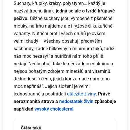
Suchary, křupíky, krekry, polystyren… každý je
nazývá trochu jinak,
jedná se ale o tvrdé křupavé
pečivo.
Běžné suchary jsou vyrobené z pšeničné
mouky, na trhu najdeme ale i rýžové či kukuřičné
varianty. Nutriční profil všech druhů je ovšem
velmi chudý – všechny obsahují především
sacharidy, žádné bílkoviny a minimum tuků, tudíž
nás moc nezasytí a nutričně nám toho příliš
nedají. Neobsahují také téměř žádnou vlákninu a
nejsou bohatým zdrojem minerálů ani vitamínů.
Jednoduše řečeno, jejich konzumace nám toho
moc nepřináší. Jejich složení je velmi
jednostranné a postrádají
důležité živiny
.
Právě
nerozmanitá strava a
nedostatek živin
způsobuje
například
vysoký cholesterol
.
Čtěte také