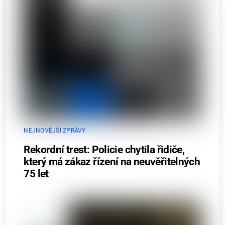
NEJNOVĚJŠÍ ZPRÁVY
Rekordní trest: Policie chytila řidiče,
který má zákaz řízení na neuvěřitelných
75 let