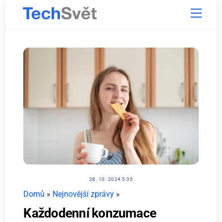
Skip
Menu
to
content
28. 10. 2024 5:35
Domů
»
Nejnovější zprávy
»
Každodenní konzumace