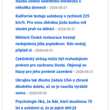
stavbu celého satelitního městečka o
několika domech
– 2026-05-21
Kalifornie testuje autobusy s rychlostí 225
km/h. Pro svou zběsilou jízdu budou mít
vlastní pruh na dálnici
– 2026-05-21
Některé České restaurace trestají
nedojedená jídla poplatkem. Kdo nedojí,
připlatí si
– 2026-05-21
Cyklistický airbag může být rozhodujícím
prvkem pro záchranu života. Objevují se
hlasy pro jeho povinné zavedení
– 2026-05-21
Ukrajina tak dlouho žádala USA o zbraně
dlouhého doletu, až se je naučila vyrábět
sama
– 2026-05-20
Psychologie říká, že lidé, kteří dosáhnou 70
let a uvědomí si, že je jejich děti již