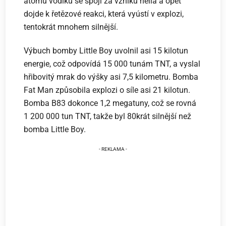
atomů vodíku se spojí za vzniku helia a opět
dojde k řetězové reakci, která vyústí v explozi,
tentokrát mnohem silnější.
Výbuch bomby Little Boy uvolnil asi 15 kilotun
energie, což odpovídá 15 000 tunám TNT, a vyslal
hřibovitý mrak do výšky asi 7,5 kilometru. Bomba
Fat Man způsobila explozi o síle asi 21 kilotun.
Bomba B83 dokonce 1,2 megatuny, což se rovná
1 200 000 tun TNT, takže byl 80krát silnější než
bomba Little Boy.