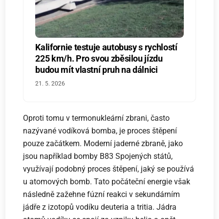
Kalifornie testuje autobusy s rychlostí
225 km/h. Pro svou zběsilou jízdu
budou mít vlastní pruh na dálnici
21. 5. 2026
Oproti tomu v termonukleární zbrani, často
nazývané vodíková bomba, je proces štěpení
pouze začátkem. Moderní jaderné zbraně, jako
jsou například bomby B83 Spojených států,
využívají podobný proces štěpení, jaký se používá
u atomových bomb. Tato počáteční energie však
následně zažehne fúzní reakci v sekundárním
jádře z izotopů vodíku deuteria a tritia. Jádra