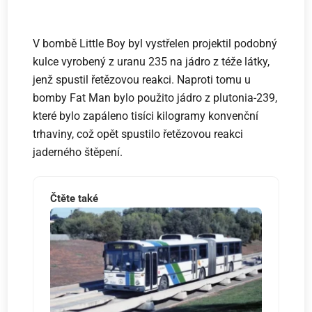
V bombě Little Boy byl vystřelen projektil podobný
kulce vyrobený z uranu 235 na jádro z téže látky,
jenž spustil řetězovou reakci. Naproti tomu u
bomby Fat Man bylo použito jádro z plutonia-239,
které bylo zapáleno tisíci kilogramy konvenční
trhaviny, což opět spustilo řetězovou reakci
jaderného štěpení.
Čtěte také