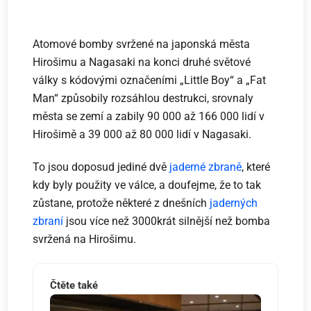
Atomové bomby svržené na japonská města
Hirošimu a Nagasaki na konci druhé světové
války s kódovými označeními „Little Boy“ a „Fat
Man“ způsobily rozsáhlou destrukci, srovnaly
města se zemí a zabily 90 000 až 166 000 lidí v
Hirošimě a 39 000 až 80 000 lidí v Nagasaki.
To jsou doposud jediné dvě
jaderné zbraně
, které
kdy byly použity ve válce, a doufejme, že to tak
zůstane, protože některé z dnešních
jaderných
zbraní
jsou více než 3000krát silnější než bomba
svržená na Hirošimu.
Čtěte také