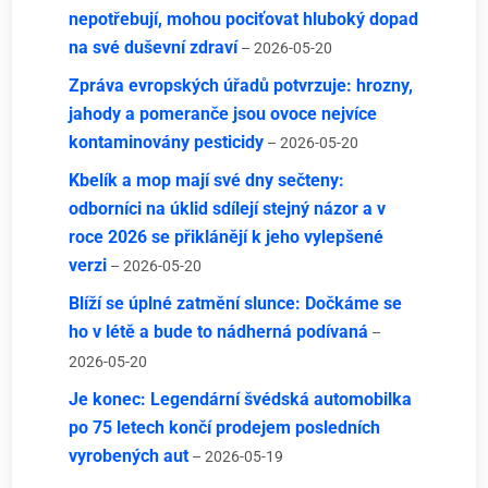
nepotřebují, mohou pociťovat hluboký dopad
na své duševní zdraví
– 2026-05-20
Zpráva evropských úřadů potvrzuje: hrozny,
jahody a pomeranče jsou ovoce nejvíce
kontaminovány pesticidy
– 2026-05-20
Kbelík a mop mají své dny sečteny:
odborníci na úklid sdílejí stejný názor a v
roce 2026 se přiklánějí k jeho vylepšené
verzi
– 2026-05-20
Blíží se úplné zatmění slunce: Dočkáme se
ho v létě a bude to nádherná podívaná
–
2026-05-20
Je konec: Legendární švédská automobilka
po 75 letech končí prodejem posledních
vyrobených aut
– 2026-05-19