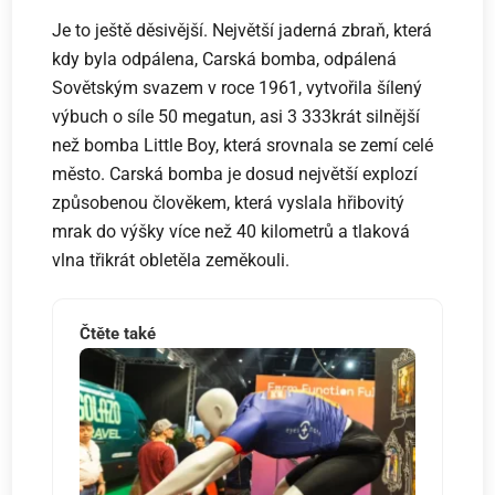
Je to ještě děsivější. Největší jaderná zbraň, která
kdy byla odpálena, Carská bomba, odpálená
Sovětským svazem v roce 1961, vytvořila šílený
výbuch o síle 50 megatun, asi 3 333krát silnější
než bomba Little Boy, která srovnala se zemí celé
město. Carská bomba je dosud největší explozí
způsobenou člověkem, která vyslala hřibovitý
mrak do výšky více než 40 kilometrů a tlaková
vlna třikrát obletěla zeměkouli.
Čtěte také