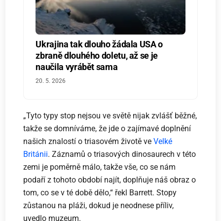
Ukrajina tak dlouho žádala USA o
zbraně dlouhého doletu, až se je
naučila vyrábět sama
20. 5. 2026
„Tyto typy stop nejsou ve světě nijak zvlášť běžné,
takže se domníváme, že jde o zajímavé doplnění
našich znalostí o triasovém životě ve
Velké
Británii
. Záznamů o triasových dinosaurech v této
zemi je poměrně málo, takže vše, co se nám
podaří z tohoto období najít, doplňuje náš obraz o
tom, co se v té době dělo,“ řekl Barrett. Stopy
zůstanou na pláži, dokud je neodnese příliv,
uvedlo muzeum.