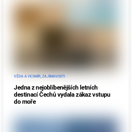
VĚDA A VESMÍR
,
ZAJÍMAVOSTI
Jedna z nejoblíbenějších letních
destinací Čechů vydala zákaz vstupu
do moře