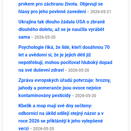
prvkem pro záchranu života. Objevují se
hlasy pro jeho povinné zavedení
– 2026-05-21
Ukrajina tak dlouho žádala USA o zbraně
dlouhého doletu, až se je naučila vyrábět
sama
– 2026-05-20
Psychologie říká, že lidé, kteří dosáhnou 70
let a uvědomí si, že je jejich děti již
nepotřebují, mohou pociťovat hluboký dopad
na své duševní zdraví
– 2026-05-20
Zpráva evropských úřadů potvrzuje: hrozny,
jahody a pomeranče jsou ovoce nejvíce
kontaminovány pesticidy
– 2026-05-20
Kbelík a mop mají své dny sečteny:
odborníci na úklid sdílejí stejný názor a v
roce 2026 se přiklánějí k jeho vylepšené
verzi
– 2026-05-20