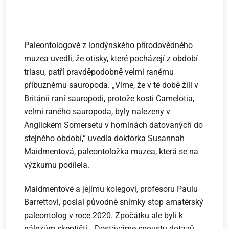
Paleontologové z londýnského přírodovědného
muzea uvedli, že otisky, které pocházejí z období
triasu, patří pravděpodobně velmi ranému
příbuznému sauropoda. „Víme, že v té době žili v
Británii raní sauropodi, protože kosti Camelotia,
velmi raného sauropoda, byly nalezeny v
Anglickém Somersetu v horninách datovaných do
stejného období,“ uvedla doktorka Susannah
Maidmentová, paleontoložka muzea, která se na
výzkumu podílela.
Maidmentové a jejímu kolegovi, profesoru Paulu
Barrettovi, poslal původně snímky stop amatérský
paleontolog v roce 2020. Zpočátku ale byli k
nálezům skeptičtí. „Dostáváme spoustu dotazů