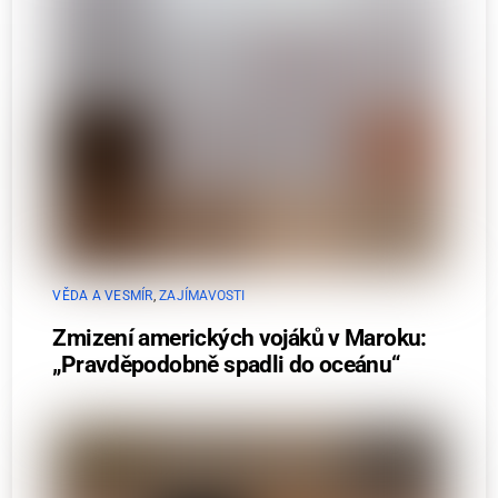
VĚDA A VESMÍR
,
ZAJÍMAVOSTI
Zmizení amerických vojáků v Maroku:
„Pravděpodobně spadli do oceánu“