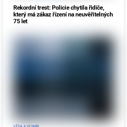
Rekordní trest: Policie chytila řidiče,
který má zákaz řízení na neuvěřitelných
75 let
VĚDA A VESMÍR